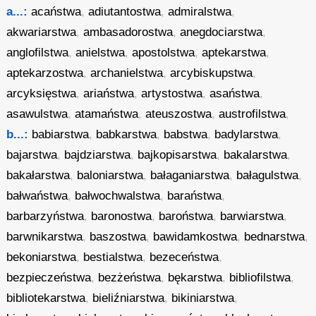
a...:
acaństwa
,
adiutantostwa
,
admiralstwa
,
akwariarstwa
,
ambasadorostwa
,
anegdociarstwa
,
anglofilstwa
,
anielstwa
,
apostolstwa
,
aptekarstwa
,
aptekarzostwa
,
archanielstwa
,
arcybiskupstwa
,
arcyksięstwa
,
ariaństwa
,
artystostwa
,
asaństwa
,
asawulstwa
,
atamaństwa
,
ateuszostwa
,
austrofilstwa
,
b...:
babiarstwa
,
babkarstwa
,
babstwa
,
badylarstwa
,
bajarstwa
,
bajdziarstwa
,
bajkopisarstwa
,
bakalarstwa
,
bakałarstwa
,
baloniarstwa
,
bałaganiarstwa
,
bałagulstwa
,
bałwaństwa
,
bałwochwalstwa
,
baraństwa
,
barbarzyństwa
,
baronostwa
,
baroństwa
,
barwiarstwa
,
barwnikarstwa
,
baszostwa
,
bawidamkostwa
,
bednarstwa
,
bekoniarstwa
,
bestialstwa
,
bezeceństwa
,
bezpieczeństwa
,
bezżeństwa
,
bękarstwa
,
bibliofilstwa
,
bibliotekarstwa
,
bieliźniarstwa
,
bikiniarstwa
,