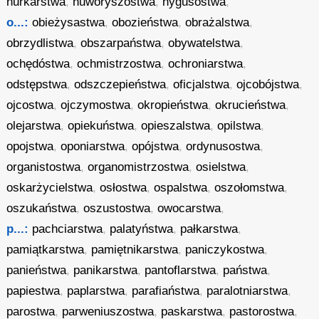
nurkarstwa
,
nuworyszostwa
,
nygusostwa
,
o...:
obieżysastwa
,
obozieństwa
,
obrażalstwa
,
obrzydlistwa
,
obszarpaństwa
,
obywatelstwa
,
ochędóstwa
,
ochmistrzostwa
,
ochroniarstwa
,
odstępstwa
,
odszczepieństwa
,
oficjalstwa
,
ojcobójstwa
,
ojcostwa
,
ojczymostwa
,
okropieństwa
,
okrucieństwa
,
olejarstwa
,
opiekuństwa
,
opieszalstwa
,
opilstwa
,
opojstwa
,
oponiarstwa
,
opójstwa
,
ordynusostwa
,
organistostwa
,
organomistrzostwa
,
osielstwa
,
oskarżycielstwa
,
osłostwa
,
ospalstwa
,
oszołomstwa
,
oszukaństwa
,
oszustostwa
,
owocarstwa
,
p...:
pachciarstwa
,
palatyństwa
,
pałkarstwa
,
pamiątkarstwa
,
pamiętnikarstwa
,
paniczykostwa
,
panieństwa
,
panikarstwa
,
pantoflarstwa
,
państwa
,
papiestwa
,
paplarstwa
,
parafiaństwa
,
paralotniarstwa
,
parostwa
,
parweniuszostwa
,
paskarstwa
,
pastorostwa
,