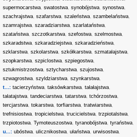
supermocarstwa
,
swatostwa
,
synobójstwa
,
synostwa
,
szachrajstwa
,
szafarstwa
,
szaleństwa
,
szambelaństwa
,
szamrajstwa
,
szaradziarstwa
,
szarlataństwa
,
szataństwa
,
szczotkarstwa
,
szefostwa
,
szelmostwa
,
szkaradstwa
,
szkaradziejstwa
,
szkaradzieństwa
,
szklarstwa
,
szkolarstwa
,
szkółkarstwa
,
szmatałajstwa
,
szopkarstwa
,
szpiclostwa
,
szpiegostwa
,
sztukmistrzostwa
,
sztycharstwa
,
szujostwa
,
szwagrostwa
,
szyldziarstwa
,
szynkarstwa
,
t...:
tacierzyństwa
,
taksówkarstwa
,
tałałajstwa
,
tałatajstwa
,
tandeciarstwa
,
tatarstwa
,
tchórzostwa
,
tercjarstwa
,
tokarstwa
,
torfiarstwa
,
tratwiarstwa
,
trefnisiostwa
,
tropicielstwa
,
trucicielstwa
,
trzpiotalstwa
,
trzpiotostwa
,
Tymoteuszostwa
,
tyranobójstwa
,
tyraństwa
,
u...:
ubóstwa
,
ulicznikostwa
,
ułaństwa
,
urwisostwa
,