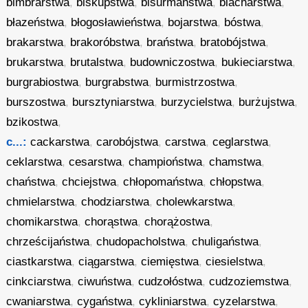
bimbrarstwa
,
biskupstwa
,
bisurmaństwa
,
blacharstwa
,
błazeństwa
,
błogosławieństwa
,
bojarstwa
,
bóstwa
,
brakarstwa
,
brakoróbstwa
,
braństwa
,
bratobójstwa
,
brukarstwa
,
brutalstwa
,
budowniczostwa
,
bukieciarstwa
,
burgrabiostwa
,
burgrabstwa
,
burmistrzostwa
,
burszostwa
,
bursztyniarstwa
,
burzycielstwa
,
burżujstwa
,
bzikostwa
,
c...:
cackarstwa
,
carobójstwa
,
carstwa
,
ceglarstwa
,
ceklarstwa
,
cesarstwa
,
champioństwa
,
chamstwa
,
chaństwa
,
chciejstwa
,
chłopomaństwa
,
chłopstwa
,
chmielarstwa
,
chodziarstwa
,
cholewkarstwa
,
chomikarstwa
,
chorąstwa
,
chorążostwa
,
chrześcijaństwa
,
chudopacholstwa
,
chuligaństwa
,
ciastkarstwa
,
ciągarstwa
,
ciemięstwa
,
ciesielstwa
,
cinkciarstwa
,
ciwuństwa
,
cudzołóstwa
,
cudzoziemstwa
,
cwaniarstwa
,
cygaństwa
,
cykliniarstwa
,
cyzelarstwa
,