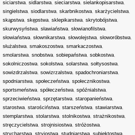
siciarstwa
,
sidlarstwa
,
sieciarstwa
,
sielankopisarstwa
,
singielstwa
,
siodlarstwa
,
skarbnikostwa
,
skarżycielstwa
,
skąpstwa
,
skępstwa
,
sklepikarstwa
,
skrytobójstwa
,
skurwysyństwa
,
sławiaństwa
,
słowianofilstwa
,
słowiaństwa
,
słownikarstwa
,
słowolejstwa
,
słoworóbstwa
,
służalstwa
,
smakoszostwa
,
smarkaczostwa
,
smolarstwa
,
snobstwa
,
sobiepaństwa
,
sobkostwa
,
sokolniczostwa
,
sokolstwa
,
solarstwa
,
sołtysostwa
,
sowizdrzalstwa
,
sowizrzalstwa
,
spadochroniarstwa
,
spodniarstwa
,
społeczeństwa
,
społecznikostwa
,
sportsmeństwa
,
spółeczeństwa
,
spóźnialstwa
,
sprzeciwieństwa
,
sprzętarstwa
,
staropanieństwa
,
starostwa
,
starościństwa
,
starszeństwa
,
stawiarstwa
,
stemplarstwa
,
stolarstwa
,
stolnikostwa
,
strażnikostwa
,
stręczycielstwa
,
strojnisiostwa
,
stróżostwa
,
strycharstwa
,
stryjostwa
,
studniarstwa
,
subiektostwa
,