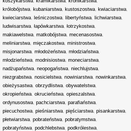
koszykarstwa
,
kramikarstwa
,
kronikarstwa
,
królobójstwa
,
kubaniarstwa
,
kustoszostwa
,
kwiaciarstwa
,
kwieciarstwa
,
leśniczostwa
,
libertyństwa
,
lichwiarstwa
,
ludwisarstwa
,
łapówkarstwa
,
łotrzykostwa
,
makiawelstwa
,
matkobójstwa
,
mecenasostwa
,
meliniarstwa
,
mięczakostwa
,
ministrostwa
,
misjonarstwa
,
młodożeństwa
,
młodziaństwa
,
młodzieństwa
,
modnisiostwa
,
moneciarstwa
,
nadżupaństwa
,
neopogaństwa
,
niechlujstwa
,
niezgrabstwa
,
nosicielstwa
,
nowiniarstwa
,
nowinkarstwa
,
obieżysastwa
,
obrzydlistwa
,
obywatelstwa
,
okropieństwa
,
okrucieństwa
,
opieszalstwa
,
ordynusostwa
,
pachciarstwa
,
parafiaństwa
,
piecuchostwa
,
pieśniarstwa
,
pięściarstwa
,
pisankarstwa
,
płetwiarstwa
,
pobrateństwa
,
pobratymstwa
,
pobratyństwa
,
podchlebstwa
,
podkrólestwa
,