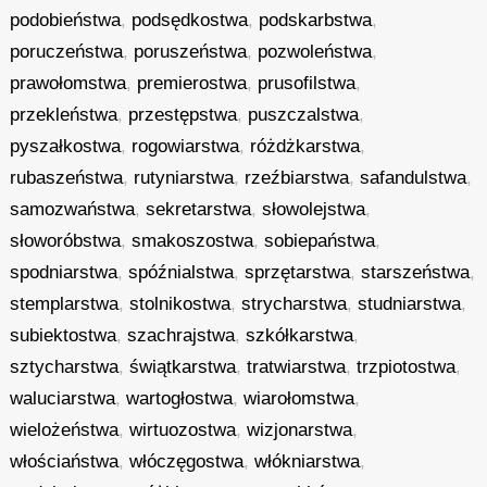
podobieństwa
,
podsędkostwa
,
podskarbstwa
,
poruczeństwa
,
poruszeństwa
,
pozwoleństwa
,
prawołomstwa
,
premierostwa
,
prusofilstwa
,
przekleństwa
,
przestępstwa
,
puszczalstwa
,
pyszałkostwa
,
rogowiarstwa
,
różdżkarstwa
,
rubaszeństwa
,
rutyniarstwa
,
rzeźbiarstwa
,
safandulstwa
,
samozwaństwa
,
sekretarstwa
,
słowolejstwa
,
słoworóbstwa
,
smakoszostwa
,
sobiepaństwa
,
spodniarstwa
,
spóźnialstwa
,
sprzętarstwa
,
starszeństwa
,
stemplarstwa
,
stolnikostwa
,
strycharstwa
,
studniarstwa
,
subiektostwa
,
szachrajstwa
,
szkółkarstwa
,
sztycharstwa
,
świątkarstwa
,
tratwiarstwa
,
trzpiotostwa
,
waluciarstwa
,
wartogłostwa
,
wiarołomstwa
,
wielożeństwa
,
wirtuozostwa
,
wizjonarstwa
,
włościaństwa
,
włóczęgostwa
,
włókniarstwa
,