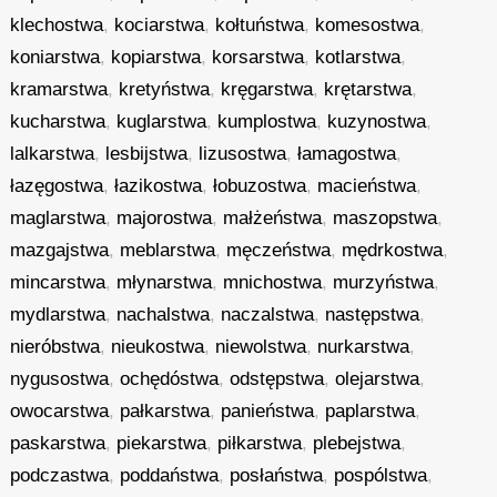
klechostwa
,
kociarstwa
,
kołtuństwa
,
komesostwa
,
koniarstwa
,
kopiarstwa
,
korsarstwa
,
kotlarstwa
,
kramarstwa
,
kretyństwa
,
kręgarstwa
,
krętarstwa
,
kucharstwa
,
kuglarstwa
,
kumplostwa
,
kuzynostwa
,
lalkarstwa
,
lesbijstwa
,
lizusostwa
,
łamagostwa
,
łazęgostwa
,
łazikostwa
,
łobuzostwa
,
macieństwa
,
maglarstwa
,
majorostwa
,
małżeństwa
,
maszopstwa
,
mazgajstwa
,
meblarstwa
,
męczeństwa
,
mędrkostwa
,
mincarstwa
,
młynarstwa
,
mnichostwa
,
murzyństwa
,
mydlarstwa
,
nachalstwa
,
naczalstwa
,
następstwa
,
nieróbstwa
,
nieukostwa
,
niewolstwa
,
nurkarstwa
,
nygusostwa
,
ochędóstwa
,
odstępstwa
,
olejarstwa
,
owocarstwa
,
pałkarstwa
,
panieństwa
,
paplarstwa
,
paskarstwa
,
piekarstwa
,
piłkarstwa
,
plebejstwa
,
podczastwa
,
poddaństwa
,
posłaństwa
,
pospólstwa
,