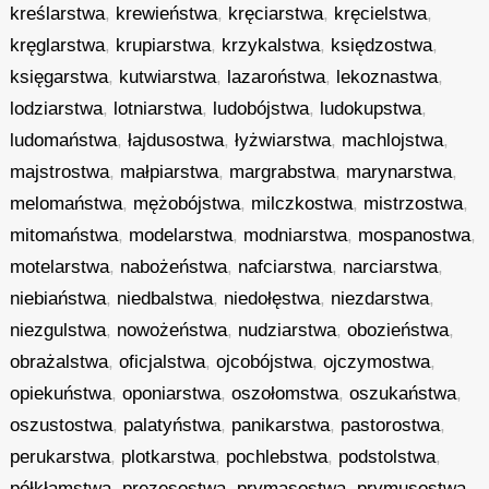
kreślarstwa
,
krewieństwa
,
kręciarstwa
,
kręcielstwa
,
kręglarstwa
,
krupiarstwa
,
krzykalstwa
,
księdzostwa
,
księgarstwa
,
kutwiarstwa
,
lazaroństwa
,
lekoznastwa
,
lodziarstwa
,
lotniarstwa
,
ludobójstwa
,
ludokupstwa
,
ludomaństwa
,
łajdusostwa
,
łyżwiarstwa
,
machlojstwa
,
majstrostwa
,
małpiarstwa
,
margrabstwa
,
marynarstwa
,
melomaństwa
,
mężobójstwa
,
milczkostwa
,
mistrzostwa
,
mitomaństwa
,
modelarstwa
,
modniarstwa
,
mospanostwa
,
motelarstwa
,
nabożeństwa
,
nafciarstwa
,
narciarstwa
,
niebiaństwa
,
niedbalstwa
,
niedołęstwa
,
niezdarstwa
,
niezgulstwa
,
nowożeństwa
,
nudziarstwa
,
obozieństwa
,
obrażalstwa
,
oficjalstwa
,
ojcobójstwa
,
ojczymostwa
,
opiekuństwa
,
oponiarstwa
,
oszołomstwa
,
oszukaństwa
,
oszustostwa
,
palatyństwa
,
panikarstwa
,
pastorostwa
,
perukarstwa
,
plotkarstwa
,
pochlebstwa
,
podstolstwa
,
półkłamstwa
,
prezesostwa
,
prymasostwa
,
prymusostwa
,