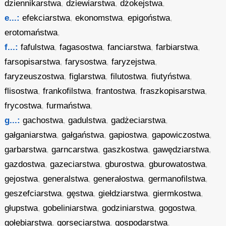
dziennikarstwa
,
dziewiarstwa
,
dżokejstwa
,
e...:
efekciarstwa
,
ekonomstwa
,
epigoństwa
,
erotomaństwa
,
f...:
fafulstwa
,
fagasostwa
,
fanciarstwa
,
farbiarstwa
,
farsopisarstwa
,
farysostwa
,
faryzejstwa
,
faryzeuszostwa
,
figlarstwa
,
filutostwa
,
fiutyństwa
,
flisostwa
,
frankofilstwa
,
frantostwa
,
fraszkopisarstwa
,
frycostwa
,
furmaństwa
,
g...:
gachostwa
,
gadulstwa
,
gadżeciarstwa
,
gałganiarstwa
,
gałgaństwa
,
gapiostwa
,
gapowiczostwa
,
garbarstwa
,
garncarstwa
,
gaszkostwa
,
gawędziarstwa
,
gazdostwa
,
gazeciarstwa
,
gburostwa
,
gburowatostwa
,
gejostwa
,
generalstwa
,
generałostwa
,
germanofilstwa
,
geszefciarstwa
,
gęstwa
,
giełdziarstwa
,
giermkostwa
,
głupstwa
,
gobeliniarstwa
,
godziniarstwa
,
gogostwa
,
gołębiarstwa
,
gorseciarstwa
,
gospodarstwa
,