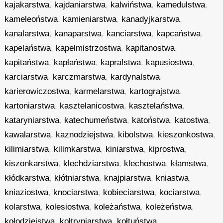
kajakarstwa
,
kajdaniarstwa
,
kalwiństwa
,
kamedulstwa
,
kameleoństwa
,
kamieniarstwa
,
kanadyjkarstwa
,
kanalarstwa
,
kanaparstwa
,
kanciarstwa
,
kapcaństwa
,
kapelaństwa
,
kapelmistrzostwa
,
kapitanostwa
,
kapitaństwa
,
kapłaństwa
,
kapralstwa
,
kapusiostwa
,
karciarstwa
,
karczmarstwa
,
kardynalstwa
,
karierowiczostwa
,
karmelarstwa
,
kartograjstwa
,
kartoniarstwa
,
kasztelanicostwa
,
kasztelaństwa
,
kataryniarstwa
,
katechumeństwa
,
katoństwa
,
katostwa
,
kawalarstwa
,
kaznodziejstwa
,
kibolstwa
,
kieszonkostwa
,
kilimiarstwa
,
kilimkarstwa
,
kiniarstwa
,
kiprostwa
,
kiszonkarstwa
,
klechdziarstwa
,
klechostwa
,
kłamstwa
,
kłódkarstwa
,
kłótniarstwa
,
knajpiarstwa
,
kniastwa
,
kniaziostwa
,
knociarstwa
,
kobieciarstwa
,
kociarstwa
,
kolarstwa
,
kolesiostwa
,
koleżaństwa
,
koleżeństwa
,
kołodziejstwa
,
kołtryniarstwa
,
kołtuństwa
,