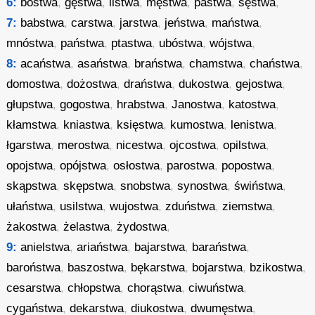
6:
bóstwa
,
gęstwa
,
listwa
,
męstwa
,
pastwa
,
sęstwa
,
7:
babstwa
,
carstwa
,
jarstwa
,
jeństwa
,
maństwa
,
mnóstwa
,
państwa
,
ptastwa
,
ubóstwa
,
wójstwa
,
8:
acaństwa
,
asaństwa
,
braństwa
,
chamstwa
,
chaństwa
,
domostwa
,
dożostwa
,
draństwa
,
dukostwa
,
gejostwa
,
głupstwa
,
gogostwa
,
hrabstwa
,
Janostwa
,
katostwa
,
kłamstwa
,
kniastwa
,
księstwa
,
kumostwa
,
lenistwa
,
łgarstwa
,
merostwa
,
nicestwa
,
ojcostwa
,
opilstwa
,
opojstwa
,
opójstwa
,
osłostwa
,
parostwa
,
popostwa
,
skąpstwa
,
skępstwa
,
snobstwa
,
synostwa
,
świństwa
,
ułaństwa
,
usilstwa
,
wujostwa
,
zduństwa
,
ziemstwa
,
żakostwa
,
żelastwa
,
żydostwa
,
9:
anielstwa
,
ariaństwa
,
bajarstwa
,
baraństwa
,
baroństwa
,
baszostwa
,
bękarstwa
,
bojarstwa
,
bzikostwa
,
cesarstwa
,
chłopstwa
,
chorąstwa
,
ciwuństwa
,
cygaństwa
,
dekarstwa
,
diukostwa
,
dwumęstwa
,