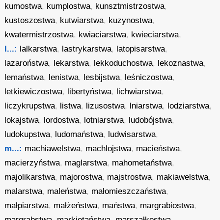
kumostwa
,
kumplostwa
,
kunsztmistrzostwa
,
kustoszostwa
,
kutwiarstwa
,
kuzynostwa
,
kwatermistrzostwa
,
kwiaciarstwa
,
kwieciarstwa
,
l...:
lalkarstwa
,
lastrykarstwa
,
latopisarstwa
,
lazaroństwa
,
lekarstwa
,
lekkoduchostwa
,
lekoznastwa
,
lemaństwa
,
lenistwa
,
lesbijstwa
,
leśniczostwa
,
letkiewiczostwa
,
libertyństwa
,
lichwiarstwa
,
liczykrupstwa
,
listwa
,
lizusostwa
,
lniarstwa
,
lodziarstwa
,
lokajstwa
,
lordostwa
,
lotniarstwa
,
ludobójstwa
,
ludokupstwa
,
ludomaństwa
,
ludwisarstwa
,
m...:
machiawelstwa
,
machlojstwa
,
macieństwa
,
macierzyństwa
,
maglarstwa
,
mahometaństwa
,
majolikarstwa
,
majorostwa
,
majstrostwa
,
makiawelstwa
,
malarstwa
,
maleństwa
,
małomieszczaństwa
,
małpiarstwa
,
małżeństwa
,
maństwa
,
margrabiostwa
,
margrabstwa
,
markietaństwa
,
marszałkostwa
,