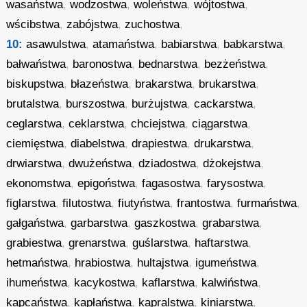
wasaństwa
,
wodzostwa
,
woleństwa
,
wójtostwa
,
wścibstwa
,
zabójstwa
,
zuchostwa
,
10:
asawulstwa
,
atamaństwa
,
babiarstwa
,
babkarstwa
,
bałwaństwa
,
baronostwa
,
bednarstwa
,
bezżeństwa
,
biskupstwa
,
błazeństwa
,
brakarstwa
,
brukarstwa
,
brutalstwa
,
burszostwa
,
burżujstwa
,
cackarstwa
,
ceglarstwa
,
ceklarstwa
,
chciejstwa
,
ciągarstwa
,
ciemięstwa
,
diabelstwa
,
drapiestwa
,
drukarstwa
,
drwiarstwa
,
dwużeństwa
,
dziadostwa
,
dżokejstwa
,
ekonomstwa
,
epigoństwa
,
fagasostwa
,
farysostwa
,
figlarstwa
,
filutostwa
,
fiutyństwa
,
frantostwa
,
furmaństwa
,
gałgaństwa
,
garbarstwa
,
gaszkostwa
,
grabarstwa
,
grabiestwa
,
grenarstwa
,
guślarstwa
,
haftarstwa
,
hetmaństwa
,
hrabiostwa
,
hultajstwa
,
igumeństwa
,
ihumeństwa
,
kacykostwa
,
kaflarstwa
,
kalwiństwa
,
kapcaństwa
,
kapłaństwa
,
kapralstwa
,
kiniarstwa
,