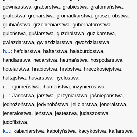
gówniarstwa
,
grabarstwa
,
grabiestwa
,
grafomaństwa
,
grafostwa
,
grenarstwa
,
gromadkarstwa
,
groszoróbstwa
,
grubiaństwa
,
grzebieniarstwa
,
gubernatorostwa
,
guloństwa
,
guślarstwa
,
guzdralstwa
,
guzikarstwa
,
gwiazdarstwa
,
gwiaździarstwa
,
gwoździarstwa
,
h...:
hafciarstwa
,
haftarstwa
,
hałaburdostwa
,
handlarstwa
,
hecarstwa
,
hetmaństwa
,
hospodarstwa
,
hotelarstwa
,
hrabiostwa
,
hrabstwa
,
hreczkosiejstwa
,
hultajstwa
,
husarstwa
,
hyclostwa
,
i...:
igumeństwa
,
ihumeństwa
,
inżynierostwa
,
j...:
Janostwa
,
jarstwa
,
jarzyniarstwa
,
jaśniepaństwa
,
jednożeństwa
,
jedynobóstwa
,
jeliciarstwa
,
jeneralstwa
,
jenerałostwa
,
jeństwa
,
jestestwa
,
judaszostwa
,
judofilstwa
,
k...:
kabaniarstwa
,
kabotyństwa
,
kacykostwa
,
kaflarstwa
,