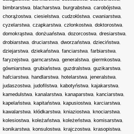
bimbrarstwa
,
blacharstwa
,
burgrabstwa
,
carobójstwa
,
chorążostwa
,
ciesielstwa
,
cudzołóstwa
,
cwaniarstwa
,
cyzelarstwa
,
czapkarstwa
,
członkostwa
,
doktorostwa
,
domokrąstwa
,
donżuaństwa
,
dozorcostwa
,
dresiarstwa
,
drobiarstwa
,
druciarstwa
,
dworzaństwa
,
dzieciństwa
,
dziejarstwa
,
dziekaństwa
,
fanciarstwa
,
farbiarstwa
,
faryzejstwa
,
garncarstwa
,
generalstwa
,
giermkostwa
,
gówniarstwa
,
grubiaństwa
,
guzdralstwa
,
guzikarstwa
,
hafciarstwa
,
handlarstwa
,
hotelarstwa
,
jeneralstwa
,
judaszostwa
,
judofilstwa
,
kabotyństwa
,
kajakarstwa
,
kamedulstwa
,
kanalarstwa
,
kanaparstwa
,
kanciarstwa
,
kapelaństwa
,
kapitaństwa
,
kapusiostwa
,
karciarstwa
,
kawalarstwa
,
kłódkarstwa
,
kniaziostwa
,
knociarstwa
,
kolesiostwa
,
koleżaństwa
,
koleżeństwa
,
komisarstwa
,
konikarstwa
,
konsulostwa
,
krajczostwa
,
krasopistwa
,