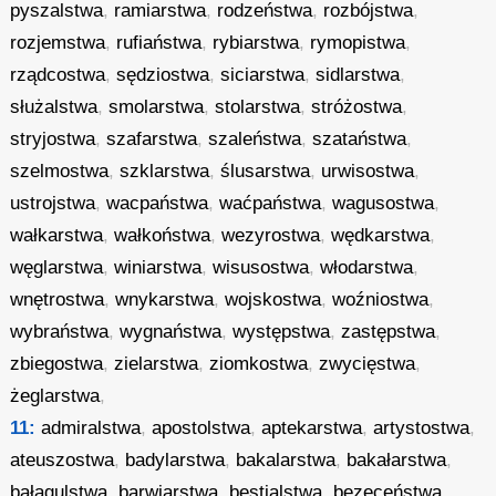
pyszalstwa
,
ramiarstwa
,
rodzeństwa
,
rozbójstwa
,
rozjemstwa
,
rufiaństwa
,
rybiarstwa
,
rymopistwa
,
rządcostwa
,
sędziostwa
,
siciarstwa
,
sidlarstwa
,
służalstwa
,
smolarstwa
,
stolarstwa
,
stróżostwa
,
stryjostwa
,
szafarstwa
,
szaleństwa
,
szataństwa
,
szelmostwa
,
szklarstwa
,
ślusarstwa
,
urwisostwa
,
ustrojstwa
,
wacpaństwa
,
waćpaństwa
,
wagusostwa
,
wałkarstwa
,
wałkoństwa
,
wezyrostwa
,
wędkarstwa
,
węglarstwa
,
winiarstwa
,
wisusostwa
,
włodarstwa
,
wnętrostwa
,
wnykarstwa
,
wojskostwa
,
woźniostwa
,
wybraństwa
,
wygnaństwa
,
występstwa
,
zastępstwa
,
zbiegostwa
,
zielarstwa
,
ziomkostwa
,
zwycięstwa
,
żeglarstwa
,
11:
admiralstwa
,
apostolstwa
,
aptekarstwa
,
artystostwa
,
ateuszostwa
,
badylarstwa
,
bakalarstwa
,
bakałarstwa
,
bałagulstwa
,
barwiarstwa
,
bestialstwa
,
bezeceństwa
,