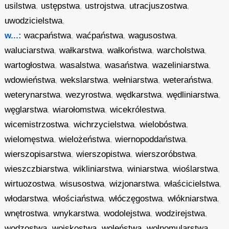
usilstwa
,
ustępstwa
,
ustrojstwa
,
utracjuszostwa
,
uwodzicielstwa
,
w...:
wacpaństwa
,
waćpaństwa
,
wagusostwa
,
waluciarstwa
,
wałkarstwa
,
wałkoństwa
,
warcholstwa
,
wartogłostwa
,
wasalstwa
,
wasaństwa
,
wazeliniarstwa
,
wdowieństwa
,
wekslarstwa
,
wełniarstwa
,
weteraństwa
,
weterynarstwa
,
wezyrostwa
,
wędkarstwa
,
wędliniarstwa
,
węglarstwa
,
wiarołomstwa
,
wicekrólestwa
,
wicemistrzostwa
,
wichrzycielstwa
,
wielobóstwa
,
wielomęstwa
,
wielożeństwa
,
wiernopoddaństwa
,
wierszopisarstwa
,
wierszopistwa
,
wierszoróbstwa
,
wieszczbiarstwa
,
wikliniarstwa
,
winiarstwa
,
wioślarstwa
,
wirtuozostwa
,
wisusostwa
,
wizjonarstwa
,
właścicielstwa
,
włodarstwa
,
włościaństwa
,
włóczęgostwa
,
włókniarstwa
,
wnętrostwa
,
wnykarstwa
,
wodolejstwa
,
wodzirejstwa
,
wodzostwa
,
wojskostwa
,
woleństwa
,
wolnomularstwa
,