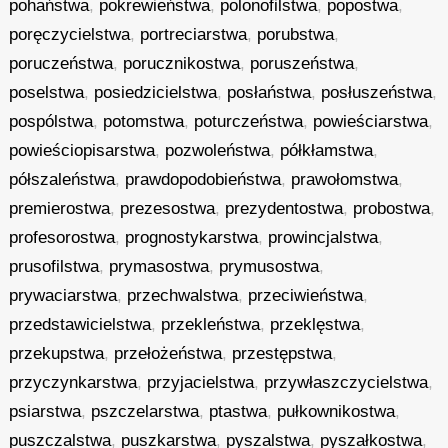
pohaństwa
,
pokrewieństwa
,
polonofilstwa
,
popostwa
,
poręczycielstwa
,
portreciarstwa
,
porubstwa
,
poruczeństwa
,
porucznikostwa
,
poruszeństwa
,
poselstwa
,
posiedzicielstwa
,
posłaństwa
,
posłuszeństwa
,
pospólstwa
,
potomstwa
,
poturczeństwa
,
powieściarstwa
,
powieściopisarstwa
,
pozwoleństwa
,
półkłamstwa
,
półszaleństwa
,
prawdopodobieństwa
,
prawołomstwa
,
premierostwa
,
prezesostwa
,
prezydentostwa
,
probostwa
,
profesorostwa
,
prognostykarstwa
,
prowincjalstwa
,
prusofilstwa
,
prymasostwa
,
prymusostwa
,
prywaciarstwa
,
przechwalstwa
,
przeciwieństwa
,
przedstawicielstwa
,
przekleństwa
,
przeklęstwa
,
przekupstwa
,
przełożeństwa
,
przestępstwa
,
przyczynkarstwa
,
przyjacielstwa
,
przywłaszczycielstwa
,
psiarstwa
,
pszczelarstwa
,
ptastwa
,
pułkownikostwa
,
puszczalstwa
,
puszkarstwa
,
pyszalstwa
,
pyszałkostwa
,