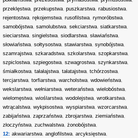
przeklęstwa
,
przekupstwa
,
puszkarstwa
,
rabusiostwa
,
rejentostwa
,
rękojemstwa
,
rusofilstwa
,
rymoróbstwa
,
samobójstwa
,
samolubstwa
,
sekciarstwa
,
siatkarstwa
,
sieciarstwa
,
singielstwa
,
siodlarstwa
,
sławiaństwa
,
słowiaństwa
,
sołtysostwa
,
stawiarstwa
,
synobójstwa
,
szamrajstwa
,
szkaradstwa
,
szkolarstwa
,
szopkarstwa
,
szpiclostwa
,
szpiegostwa
,
szwagrostwa
,
szynkarstwa
,
śmiałkostwa
,
tałałajstwa
,
tałatajstwa
,
tchórzostwa
,
tercjarstwa
,
torfiarstwa
,
warcholstwa
,
wdowieństwa
,
wekslarstwa
,
wełniarstwa
,
weteraństwa
,
wielobóstwa
,
wielomęstwa
,
wioślarstwa
,
wodolejstwa
,
wrotkarstwa
,
wtrącalstwa
,
wykpisostwa
,
wyspiarstwa
,
wzorcarstwa
,
zabijaństwa
,
zaprzaństwa
,
zbrojarstwa
,
ziemiaństwa
,
złoczyństwa
,
zuchwalstwa
,
żonobójstwa
,
12:
akwariarstwa
,
anglofilstwa
,
arcyksięstwa
,