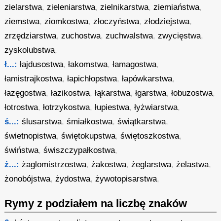
zielarstwa
,
zieleniarstwa
,
zielnikarstwa
,
ziemiaństwa
,
ziemstwa
,
ziomkostwa
,
złoczyństwa
,
złodziejstwa
,
zrzędziarstwa
,
zuchostwa
,
zuchwalstwa
,
zwycięstwa
,
zyskolubstwa
,
ł...:
łajdusostwa
,
łakomstwa
,
łamagostwa
,
łamistrajkostwa
,
łapichłopstwa
,
łapówkarstwa
,
łazęgostwa
,
łazikostwa
,
łąkarstwa
,
łgarstwa
,
łobuzostwa
,
łotrostwa
,
łotrzykostwa
,
łupiestwa
,
łyżwiarstwa
,
ś...:
ślusarstwa
,
śmiałkostwa
,
świątkarstwa
,
świetnopistwa
,
świętokupstwa
,
świętoszkostwa
,
świństwa
,
świszczypałkostwa
,
ż...:
żaglomistrzostwa
,
żakostwa
,
żeglarstwa
,
żelastwa
,
żonobójstwa
,
żydostwa
,
żywotopisarstwa
,
Rymy z podziałem na liczbę znaków