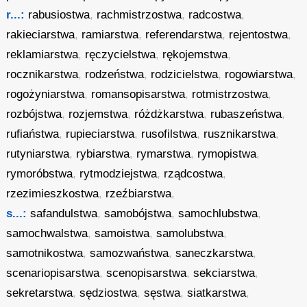
r...:
rabusiostwa
,
rachmistrzostwa
,
radcostwa
,
rakieciarstwa
,
ramiarstwa
,
referendarstwa
,
rejentostwa
,
reklamiarstwa
,
ręczycielstwa
,
rękojemstwa
,
rocznikarstwa
,
rodzeństwa
,
rodzicielstwa
,
rogowiarstwa
,
rogożyniarstwa
,
romansopisarstwa
,
rotmistrzostwa
,
rozbójstwa
,
rozjemstwa
,
różdżkarstwa
,
rubaszeństwa
,
rufiaństwa
,
rupieciarstwa
,
rusofilstwa
,
rusznikarstwa
,
rutyniarstwa
,
rybiarstwa
,
rymarstwa
,
rymopistwa
,
rymoróbstwa
,
rytmodziejstwa
,
rządcostwa
,
rzezimieszkostwa
,
rzeźbiarstwa
,
s...:
safandulstwa
,
samobójstwa
,
samochlubstwa
,
samochwalstwa
,
samoistwa
,
samolubstwa
,
samotnikostwa
,
samozwaństwa
,
saneczkarstwa
,
scenariopisarstwa
,
scenopisarstwa
,
sekciarstwa
,
sekretarstwa
,
sędziostwa
,
sęstwa
,
siatkarstwa
,