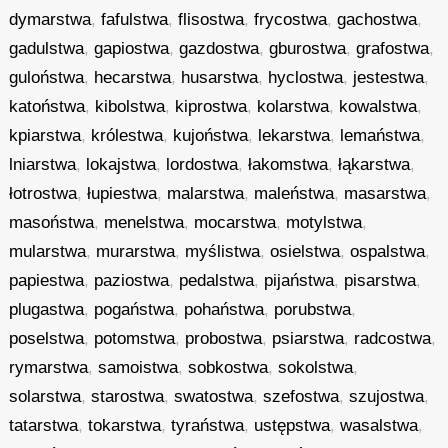
dymarstwa
,
fafulstwa
,
flisostwa
,
frycostwa
,
gachostwa
,
gadulstwa
,
gapiostwa
,
gazdostwa
,
gburostwa
,
grafostwa
,
guloństwa
,
hecarstwa
,
husarstwa
,
hyclostwa
,
jestestwa
,
katoństwa
,
kibolstwa
,
kiprostwa
,
kolarstwa
,
kowalstwa
,
kpiarstwa
,
królestwa
,
kujoństwa
,
lekarstwa
,
lemaństwa
,
lniarstwa
,
lokajstwa
,
lordostwa
,
łakomstwa
,
łąkarstwa
,
łotrostwa
,
łupiestwa
,
malarstwa
,
maleństwa
,
masarstwa
,
masoństwa
,
menelstwa
,
mocarstwa
,
motylstwa
,
mularstwa
,
murarstwa
,
myślistwa
,
osielstwa
,
ospalstwa
,
papiestwa
,
paziostwa
,
pedalstwa
,
pijaństwa
,
pisarstwa
,
plugastwa
,
pogaństwa
,
pohaństwa
,
porubstwa
,
poselstwa
,
potomstwa
,
probostwa
,
psiarstwa
,
radcostwa
,
rymarstwa
,
samoistwa
,
sobkostwa
,
sokolstwa
,
solarstwa
,
starostwa
,
swatostwa
,
szefostwa
,
szujostwa
,
tatarstwa
,
tokarstwa
,
tyraństwa
,
ustępstwa
,
wasalstwa
,