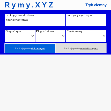
Rymy.XYZ
Tryb ciemny
Szukaj rymów do słowa
Zaczynających się od
Długość rymu
Długość słowa
Część mowy
Szukaj rymów
dokładnych
Szukaj rymów
niedokładnych