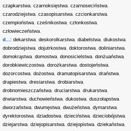
czapkarstwa
,
czarnoksięstwa
,
czarnoseciństwa
,
czarodziejstwa
,
czasopisarstwa
,
czcionkarstwa
,
czempioństwa
,
cześnikostwa
,
członkostwa
,
człowieczeństwa
,
d...:
dekarstwa
,
deskorolkarstwa
,
diabelstwa
,
diukostwa
,
dobrodziejstwa
,
dojutrkostwa
,
doktorostwa
,
doliniarstwa
,
domokrąstwa
,
domostwa
,
donosicielstwa
,
donżuaństwa
,
dorobkiewiczostwa
,
dorożkarstwa
,
dostojeństwa
,
dozorcostwa
,
dożostwa
,
dramatopisarstwa
,
draństwa
,
drapiestwa
,
dresiarstwa
,
drobiarstwa
,
drobnomieszczaństwa
,
druciarstwa
,
drukarstwa
,
drwiarstwa
,
duchowieństwa
,
dukostwa
,
duszołapstwa
,
dworzaństwa
,
dwumęstwa
,
dwużeństwa
,
dymarstwa
,
dyrektorostwa
,
dziadostwa
,
dzieciństwa
,
dzieciobójstwa
,
dziejarstwa
,
dziejopisarstwa
,
dziejopistwa
,
dziekaństwa
,