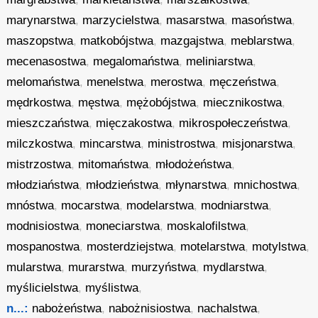
marynarstwa
,
marzycielstwa
,
masarstwa
,
masoństwa
,
maszopstwa
,
matkobójstwa
,
mazgajstwa
,
meblarstwa
,
mecenasostwa
,
megalomaństwa
,
meliniarstwa
,
melomaństwa
,
menelstwa
,
merostwa
,
męczeństwa
,
mędrkostwa
,
męstwa
,
mężobójstwa
,
miecznikostwa
,
mieszczaństwa
,
mięczakostwa
,
mikrospołeczeństwa
,
milczkostwa
,
mincarstwa
,
ministrostwa
,
misjonarstwa
,
mistrzostwa
,
mitomaństwa
,
młodożeństwa
,
młodziaństwa
,
młodzieństwa
,
młynarstwa
,
mnichostwa
,
mnóstwa
,
mocarstwa
,
modelarstwa
,
modniarstwa
,
modnisiostwa
,
moneciarstwa
,
moskalofilstwa
,
mospanostwa
,
mosterdziejstwa
,
motelarstwa
,
motylstwa
,
mularstwa
,
murarstwa
,
murzyństwa
,
mydlarstwa
,
myślicielstwa
,
myślistwa
,
n...:
nabożeństwa
,
nabożnisiostwa
,
nachalstwa
,