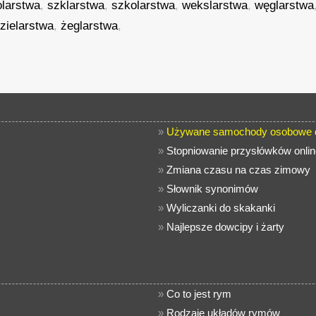
olarstwa
,
szklarstwa
,
szkolarstwa
,
wekslarstwa
,
węglarstwa
,
zielarstwa
,
żeglarstwa
,
»
Używane samochody osobowe d
»
Stopniowanie przysłówków onlin
»
Zmiana czasu na czas zimowy
»
Słownik synonimów
»
Wyliczanki do skakanki
»
Najlepsze dowcipy i żarty
»
Co to jest rym
»
Rodzaje układów rymów