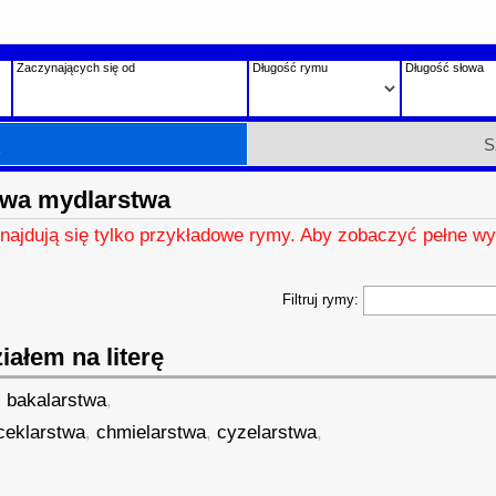
Zaczynających się od
Długość rymu
Długość słowa
h
S
owa mydlarstwa
znajdują się tylko przykładowe rymy. Aby zobaczyć pełne wy
Filtruj rymy:
ałem na literę
,
bakalarstwa
,
ceklarstwa
,
chmielarstwa
,
cyzelarstwa
,