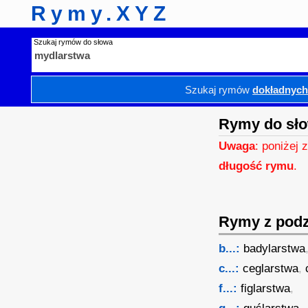
Rymy.XYZ
Szukaj rymów do słowa
Szukaj rymów
dokładnyc
Rymy do sł
Uwaga
: poniżej 
długość rymu
.
Rymy z podzi
b...:
badylarstwa
c...:
ceglarstwa
,
f...:
figlarstwa
,