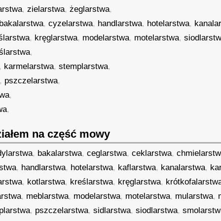
arstwa
,
zielarstwa
,
żeglarstwa
,
bakalarstwa
,
cyzelarstwa
,
handlarstwa
,
hotelarstwa
,
kanala
ślarstwa
,
kręglarstwa
,
modelarstwa
,
motelarstwa
,
siodlarst
ślarstwa
,
,
karmelarstwa
,
stemplarstwa
,
,
pszczelarstwa
,
twa
,
wa
,
iałem na część mowy
dylarstwa
,
bakalarstwa
,
ceglarstwa
,
ceklarstwa
,
chmielarst
rstwa
,
handlarstwa
,
hotelarstwa
,
kaflarstwa
,
kanalarstwa
,
ka
arstwa
,
kotlarstwa
,
kreślarstwa
,
kręglarstwa
,
krótkofalarstw
arstwa
,
meblarstwa
,
modelarstwa
,
motelarstwa
,
mularstwa
,
plarstwa
,
pszczelarstwa
,
sidlarstwa
,
siodlarstwa
,
smolarstw