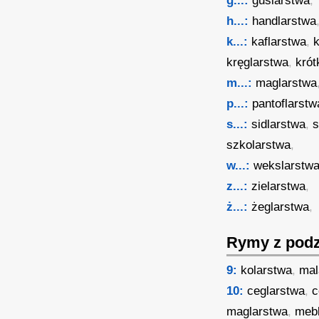
g...:
guślarstwa
,
h...:
handlarstwa
k...:
kaflarstwa
,
kręglarstwa
,
krót
m...:
maglarstwa
p...:
pantoflarstw
s...:
sidlarstwa
,
s
szkolarstwa
,
w...:
wekslarstw
z...:
zielarstwa
,
ż...:
żeglarstwa
,
Rymy z podz
9:
kolarstwa
,
mal
10:
ceglarstwa
,
c
maglarstwa
,
meb