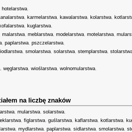
,
hotelarstwa
,
kanalarstwa
,
karmelarstwa
,
kawalarstwa
,
kolarstwa
,
kotlars
kofalarstwa
,
kuglarstwa
,
,
malarstwa
,
meblarstwa
,
modelarstwa
,
motelarstwa
,
mulars
a
,
paplarstwa
,
pszczelarstwa
,
iodlarstwa
,
smolarstwa
,
solarstwa
,
stemplarstwa
,
stolarstw
a
,
węglarstwa
,
wioślarstwa
,
wolnomularstwa
,
iałem na liczbę znaków
arstwa
,
mularstwa
,
solarstwa
,
eklarstwa
,
figlarstwa
,
guślarstwa
,
kaflarstwa
,
kotlarstwa
,
ku
larstwa
,
mydlarstwa
,
paplarstwa
,
sidlarstwa
,
smolarstwa
,
st