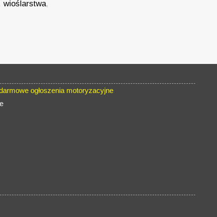
,
wioślarstwa
,
armowe ogłoszenia motoryzacyjne
e