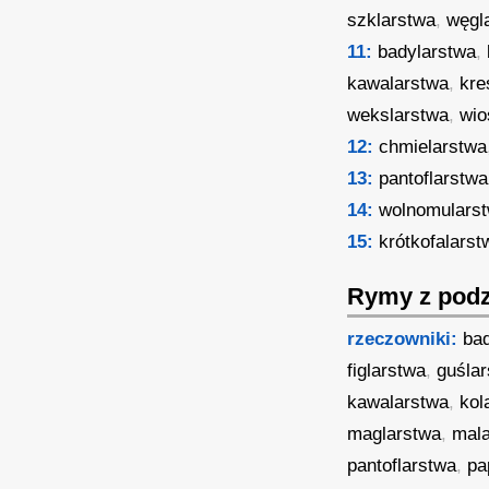
szklarstwa
,
węgl
11:
badylarstwa
,
kawalarstwa
,
kre
wekslarstwa
,
wio
12:
chmielarstwa
13:
pantoflarstwa
14:
wolnomulars
15:
krótkofalarst
Rymy z podz
rzeczowniki:
ba
figlarstwa
,
guśla
kawalarstwa
,
kol
maglarstwa
,
mal
pantoflarstwa
,
pa