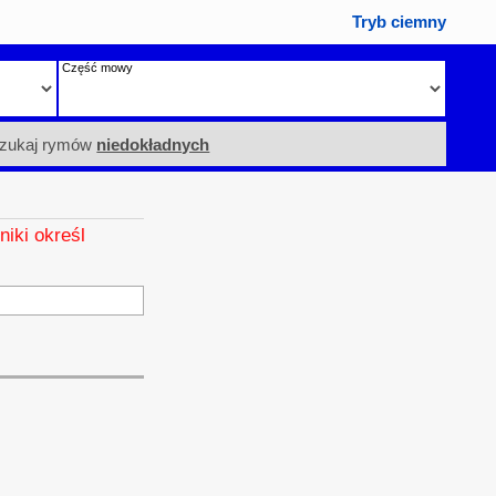
Tryb ciemny
Część mowy
zukaj rymów
niedokładnych
niki określ