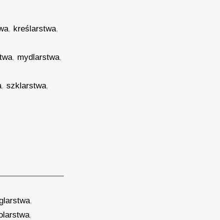
twa
,
kreślarstwa
,
twa
,
mydlarstwa
,
a
,
szklarstwa
,
glarstwa
,
olarstwa
,