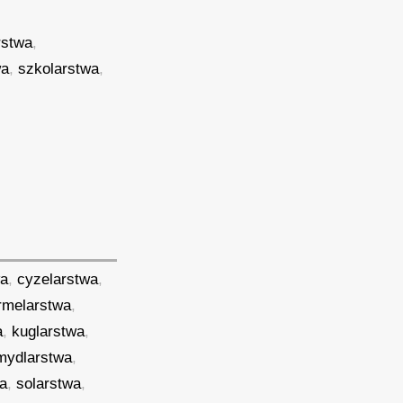
rstwa
,
wa
,
szkolarstwa
,
wa
,
cyzelarstwa
,
rmelarstwa
,
a
,
kuglarstwa
,
mydlarstwa
,
a
,
solarstwa
,