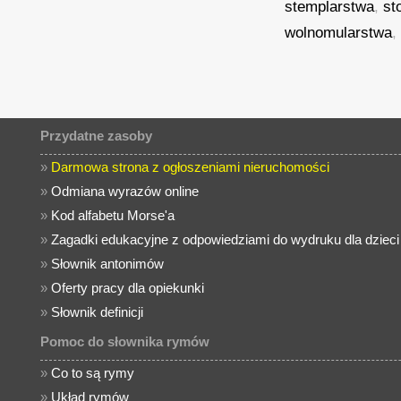
stemplarstwa
,
st
wolnomularstwa
Przydatne zasoby
»
Darmowa strona z ogłoszeniami nieruchomości
»
Odmiana wyrazów online
»
Kod alfabetu Morse'a
»
Zagadki edukacyjne z odpowiedziami do wydruku dla dzieci
»
Słownik antonimów
»
Oferty pracy dla opiekunki
»
Słownik definicji
Pomoc do słownika rymów
»
Co to są rymy
»
Układ rymów