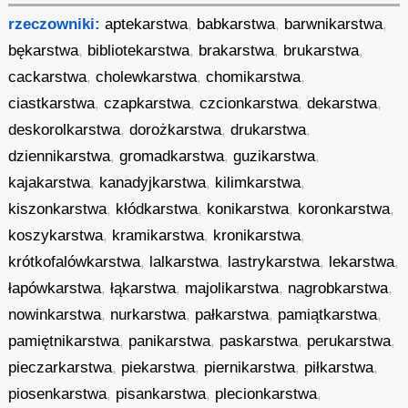
rzeczowniki:
aptekarstwa
,
babkarstwa
,
barwnikarstwa
,
bękarstwa
,
bibliotekarstwa
,
brakarstwa
,
brukarstwa
,
cackarstwa
,
cholewkarstwa
,
chomikarstwa
,
ciastkarstwa
,
czapkarstwa
,
czcionkarstwa
,
dekarstwa
,
deskorolkarstwa
,
dorożkarstwa
,
drukarstwa
,
dziennikarstwa
,
gromadkarstwa
,
guzikarstwa
,
kajakarstwa
,
kanadyjkarstwa
,
kilimkarstwa
,
kiszonkarstwa
,
kłódkarstwa
,
konikarstwa
,
koronkarstwa
,
koszykarstwa
,
kramikarstwa
,
kronikarstwa
,
krótkofalówkarstwa
,
lalkarstwa
,
lastrykarstwa
,
lekarstwa
,
łapówkarstwa
,
łąkarstwa
,
majolikarstwa
,
nagrobkarstwa
,
nowinkarstwa
,
nurkarstwa
,
pałkarstwa
,
pamiątkarstwa
,
pamiętnikarstwa
,
panikarstwa
,
paskarstwa
,
perukarstwa
,
pieczarkarstwa
,
piekarstwa
,
piernikarstwa
,
piłkarstwa
,
piosenkarstwa
,
pisankarstwa
,
plecionkarstwa
,