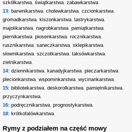
szkółkarstwa
,
świątkarstwa
,
zabawkarstwa
,
13:
barwnikarstwa
,
cholewkarstwa
,
czcionkarstwa
,
gromadkarstwa
,
kiszonkarstwa
,
lastrykarstwa
,
majolikarstwa
,
nagrobkarstwa
,
pamiątkarstwa
,
piernikarstwa
,
piosenkarstwa
,
rocznikarstwa
,
rusznikarstwa
,
saneczkarstwa
,
sklepikarstwa
,
słownikarstwa
,
szczotkarstwa
,
taksówkarstwa
,
zielnikarstwa
,
14:
dziennikarstwa
,
kanadyjkarstwa
,
pieczarkarstwa
,
plecionkarstwa
,
wspominkarstwa
,
wycinankarstwa
,
15:
bibliotekarstwa
,
deskorolkarstwa
,
pamiętnikarstwa
,
przyczynkarstwa
,
16:
podręcznikarstwa
,
prognostykarstwa
,
18:
krótkofalówkarstwa
,
Rymy z podziałem na część mowy