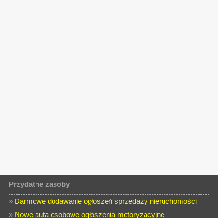
Przydatne zasoby
»
Darmowe dodawanie ogłoszeń sprzedaży nieruchomości
»
Nowe auta osobowe ogłoszenia motoryzacyjne