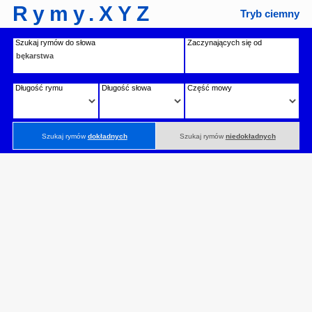
Rymy.XYZ
Tryb ciemny
Szukaj rymów do słowa
Zaczynających się od
Długość rymu
Długość słowa
Część mowy
Szukaj rymów
dokładnych
Szukaj rymów
niedokładnych