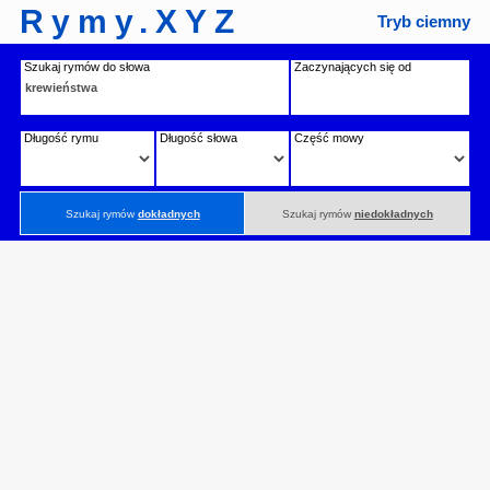
Rymy.XYZ
Tryb ciemny
Szukaj rymów do słowa
Zaczynających się od
Długość rymu
Długość słowa
Część mowy
Szukaj rymów
dokładnych
Szukaj rymów
niedokładnych