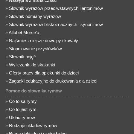
»
Następna zmiana czasu
»
Słownik wyrazów przeciwstawnych i antonimów
»
Słownik odmiany wyrazów
»
Słownik wyrazów bliskoznacznych i synonimów
»
Alfabet Morse'a
»
Najśmieszniejsze dowcipy i kawały
»
Stopniowanie przysłówków
»
Słownik pojęć
»
Wyliczanki do skakanki
»
Oferty pracy dla opiekunki do dzieci
»
Zagadki edukacyjne do drukowania dla dzieci
Pomoc do słownika rymów
»
Co to są rymy
»
Co to jest rym
»
Układ rymów
»
Rodzaje układów rymów
»
Rymy dokładne i niedokładne