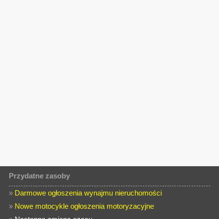
Przydatne zasoby
»
Darmowe ogłoszenia wynajmu nieruchomości
»
Nowe motocykle ogłoszenia motoryzacyjne