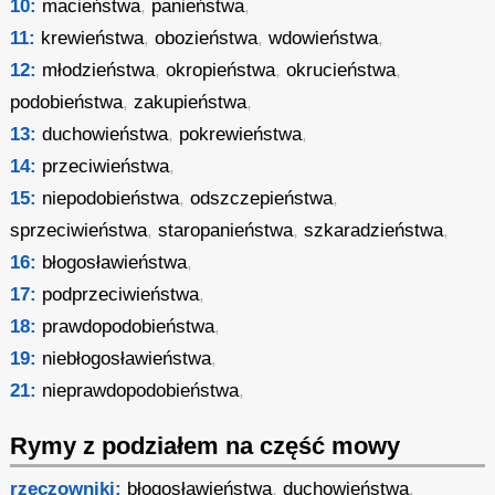
10:
macieństwa
,
panieństwa
,
11:
krewieństwa
,
obozieństwa
,
wdowieństwa
,
12:
młodzieństwa
,
okropieństwa
,
okrucieństwa
,
podobieństwa
,
zakupieństwa
,
13:
duchowieństwa
,
pokrewieństwa
,
14:
przeciwieństwa
,
15:
niepodobieństwa
,
odszczepieństwa
,
sprzeciwieństwa
,
staropanieństwa
,
szkaradzieństwa
,
16:
błogosławieństwa
,
17:
podprzeciwieństwa
,
18:
prawdopodobieństwa
,
19:
niebłogosławieństwa
,
21:
nieprawdopodobieństwa
,
Rymy z podziałem na część mowy
rzeczowniki:
błogosławieństwa
,
duchowieństwa
,