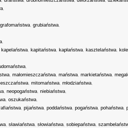
a
,
draństwa
,
drobnomieszczaństwa
,
dworzaństwa
,
dziekańs
wa
,
,
grafomaństwa
,
grubiaństwa
,
,
a
,
,
kapelaństwa
,
kapitaństwa
,
kapłaństwa
,
kasztelaństwa
,
kol
ludomaństwa
,
stwa
,
małomieszczaństwa
,
maństwa
,
markietaństwa
,
megal
ieszczaństwa
,
mitomaństwa
,
młodziaństwa
,
wa
,
neopogaństwa
,
niebiaństwa
,
twa
,
oszukaństwa
,
rafiaństwa
,
pijaństwa
,
poddaństwa
,
pogaństwa
,
pohaństwa
,
twa
,
sławiaństwa
,
słowiaństwa
,
sobiepaństwa
,
szambelańst