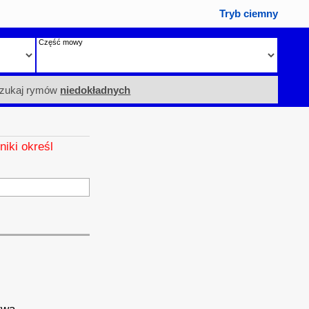
Tryb ciemny
Część mowy
zukaj rymów
niedokładnych
niki określ