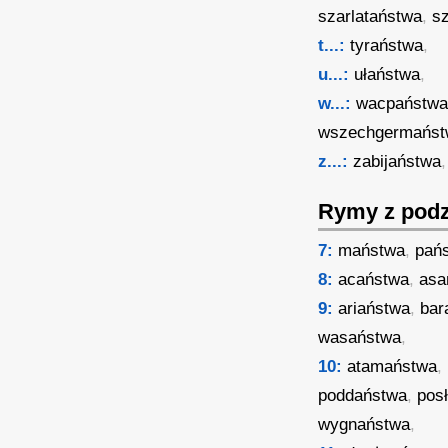
szarlataństwa
,
s
t...:
tyraństwa
,
u...:
ułaństwa
,
w...:
wacpaństw
wszechgermańst
z...:
zabijaństwa
Rymy z podz
7:
maństwa
,
pań
8:
acaństwa
,
asa
9:
ariaństwa
,
bar
wasaństwa
,
10:
atamaństwa
,
poddaństwa
,
pos
wygnaństwa
,