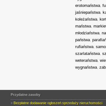
erotomaństwa
,
f
jaśniepaństwa
,
k
koleżaństwa
,
kor
maństwa
,
markie
młodziaństwa
,
n
państwa
,
parafia
rufiaństwa
,
samo
szarlataństwa
,
s
weteraństwa
,
wi
wygnaństwa
,
zab
Przydatne zasoby
»
Bezpłatne dodawanie ogłoszeń sprzedaży nieruchomości