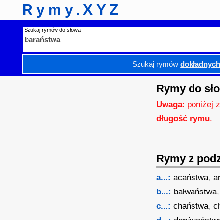
Rymy.XYZ
Szukaj rymów do słowa
Szukaj rymów
dokładnyc
Rymy do sło
Uwaga
: poniżej 
długość rymu
.
Rymy z podzi
a...:
acaństwa
,
a
b...:
bałwaństwa
c...:
chaństwa
,
c