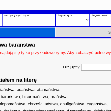
Zaczynających się od
Długość rymu
Długość słowa
h
S
wa baraństwa
znajdują się tylko przykładowe rymy. Aby zobaczyć pełne wy
Filtruj rymy:
ałem na literę
riaństwa
,
asaństwa
,
atamaństwa
,
,
baraństwa
,
bisurmaństwa
,
braństwa
,
hłopomaństwa
,
chrześcijaństwa
,
chuligaństwa
,
cygaństwa
,