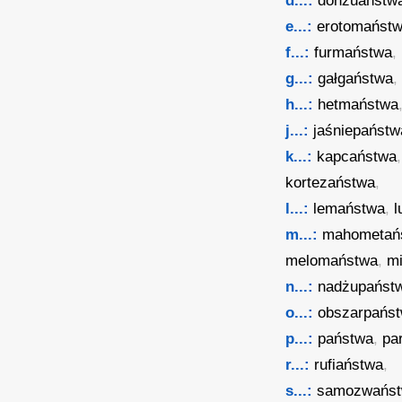
d...:
donżuaństw
e...:
erotomańst
f...:
furmaństwa
,
g...:
gałgaństwa
h...:
hetmaństwa
j...:
jaśniepaństw
k...:
kapcaństwa
kortezaństwa
,
l...:
lemaństwa
,
m...:
mahometań
melomaństwa
,
m
n...:
nadżupańst
o...:
obszarpańs
p...:
państwa
,
pa
r...:
rufiaństwa
,
s...:
samozwańs