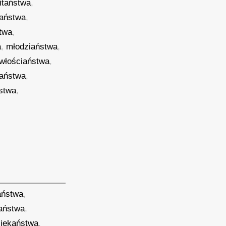
itaństwa
,
aństwa
,
twa
,
a
,
młodziaństwa
,
włościaństwa
,
taństwa
,
ństwa
,
aństwa
,
gaństwa
,
ziekaństwa
,