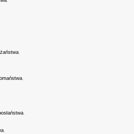
twa
,
eżaństwa
,
omaństwa
,
posłaństwa
,
wa
,