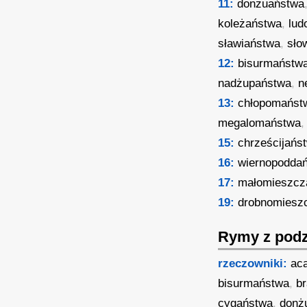
11:
donżuaństwa
koleżaństwa
,
lu
sławiaństwa
,
sło
12:
bisurmaństw
nadżupaństwa
,
n
13:
chłopomańst
megalomaństwa
15:
chrześcijańs
16:
wiernopodda
17:
małomieszcz
19:
drobnomiesz
Rymy z podz
rzeczowniki:
ac
bisurmaństwa
,
b
cygaństwa
,
donż