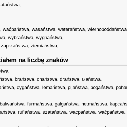
zataństwa
,
a
,
waćpaństwa
,
wasaństwa
,
weteraństwa
,
wiernopoddaństwa
wa
,
wybraństwa
,
wygnaństwa
,
,
zaprzaństwa
,
ziemiaństwa
,
iałem na liczbę znaków
stwa
,
ństwa
,
braństwa
,
chaństwa
,
draństwa
,
ułaństwa
,
aństwa
,
cygaństwa
,
lemaństwa
,
pijaństwa
,
pogaństwa
,
poha
bałwaństwa
,
furmaństwa
,
gałgaństwa
,
hetmaństwa
,
kapcań
łaństwa
,
rufiaństwa
,
szataństwa
,
wacpaństwa
,
waćpaństwa