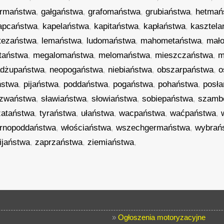
urmaństwa
,
gałgaństwa
,
grafomaństwa
,
grubiaństwa
,
hetmań
apcaństwa
,
kapelaństwa
,
kapitaństwa
,
kapłaństwa
,
kasztela
tezaństwa
,
lemaństwa
,
ludomaństwa
,
mahometaństwa
,
mał
taństwa
,
megalomaństwa
,
melomaństwa
,
mieszczaństwa
,
m
adżupaństwa
,
neopogaństwa
,
niebiaństwa
,
obszarpaństwa
,
o
ństwa
,
pijaństwa
,
poddaństwa
,
pogaństwa
,
pohaństwa
,
posł
zwaństwa
,
sławiaństwa
,
słowiaństwa
,
sobiepaństwa
,
szamb
zataństwa
,
tyraństwa
,
ułaństwa
,
wacpaństwa
,
waćpaństwa
,
ernopoddaństwa
,
włościaństwa
,
wszechgermaństwa
,
wybrań
ijaństwa
,
zaprzaństwa
,
ziemiaństwa
,
»
Ogłoszenia motoryzacyjne