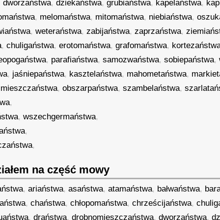
,
dworzaństwa
,
dziekaństwa
,
grubiaństwa
,
kapelaństwa
,
kap
domaństwa
,
melomaństwa
,
mitomaństwa
,
niebiaństwa
,
oszuk
wiaństwa
,
weteraństwa
,
zabijaństwa
,
zaprzaństwa
,
ziemiańs
a
,
chuligaństwa
,
erotomaństwa
,
grafomaństwa
,
kortezaństw
eopogaństwa
,
parafiaństwa
,
samozwaństwa
,
sobiepaństwa
,
wa
,
jaśniepaństwa
,
kasztelaństwa
,
mahometaństwa
,
markie
,
mieszczaństwa
,
obszarpaństwa
,
szambelaństwa
,
szarlata
twa
,
ństwa
,
wszechgermaństwa
,
aństwa
,
czaństwa
,
iałem na część mowy
aństwa
,
ariaństwa
,
asaństwa
,
atamaństwa
,
bałwaństwa
,
bar
raństwa
,
chaństwa
,
chłopomaństwa
,
chrześcijaństwa
,
chuli
uaństwa
,
draństwa
,
drobnomieszczaństwa
,
dworzaństwa
,
d