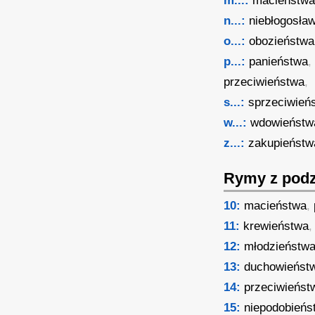
m...:
macieństw
n...:
niebłogosła
o...:
obozieństwa
p...:
panieństwa
przeciwieństwa
,
s...:
sprzeciwień
w...:
wdowieństw
z...:
zakupieństw
Rymy z podz
10:
macieństwa
,
11:
krewieństwa
12:
młodzieństw
13:
duchowieńst
14:
przeciwieńst
15:
niepodobieńs