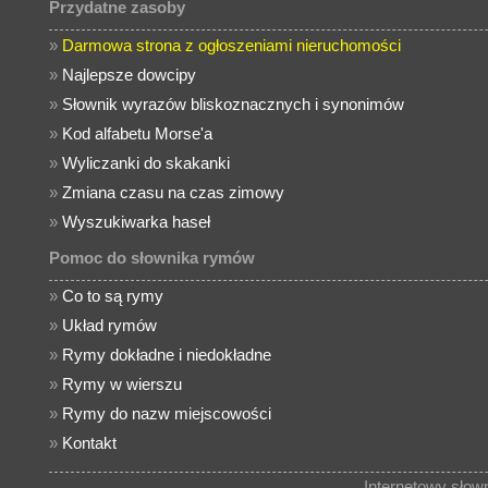
Przydatne zasoby
»
Darmowa strona z ogłoszeniami nieruchomości
»
Najlepsze dowcipy
»
Słownik wyrazów bliskoznacznych i synonimów
»
Kod alfabetu Morse'a
»
Wyliczanki do skakanki
»
Zmiana czasu na czas zimowy
»
Wyszukiwarka haseł
Pomoc do słownika rymów
»
Co to są rymy
»
Układ rymów
»
Rymy dokładne i niedokładne
»
Rymy w wierszu
»
Rymy do nazw miejscowości
»
Kontakt
Internetowy sło