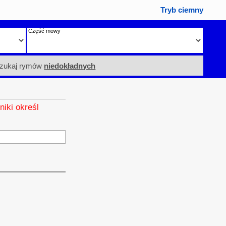
Tryb ciemny
Część mowy
zukaj rymów
niedokładnych
niki określ