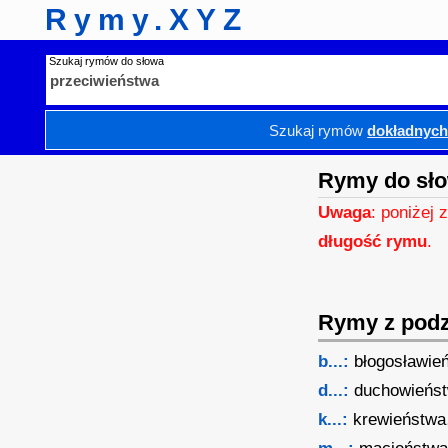
Rymy.XYZ
Szukaj rymów do słowa
Szukaj rymów
dokładnyc
Rymy do sło
Uwaga
: poniżej 
długość rymu
.
Rymy z podzi
b...:
błogosławie
d...:
duchowieńs
k...:
krewieństwa