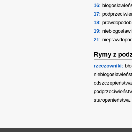
16:
błogosławień
17:
podprzeciwie
18:
prawdopodob
19:
niebłogosław
21:
nieprawdopo
Rymy z podz
rzeczowniki:
bł
niebłogosławieńs
odszczepieństwa
podprzeciwieńst
staropanieństwa