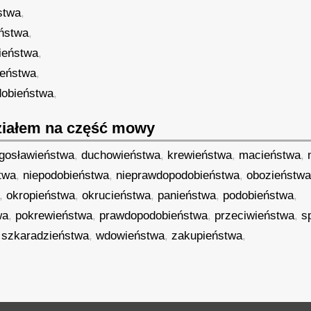
stwa
,
ństwa
,
ieństwa
,
ieństwa
,
dobieństwa
,
iałem na część mowy
ogosławieństwa
,
duchowieństwa
,
krewieństwa
,
macieństwa
,
twa
,
niepodobieństwa
,
nieprawdopodobieństwa
,
obozieństw
,
okropieństwa
,
okrucieństwa
,
panieństwa
,
podobieństwa
,
wa
,
pokrewieństwa
,
prawdopodobieństwa
,
przeciwieństwa
,
s
,
szkaradzieństwa
,
wdowieństwa
,
zakupieństwa
,