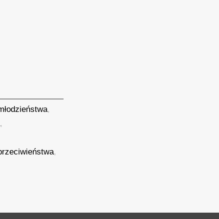
młodzieństwa
,
a
,
przeciwieństwa
,