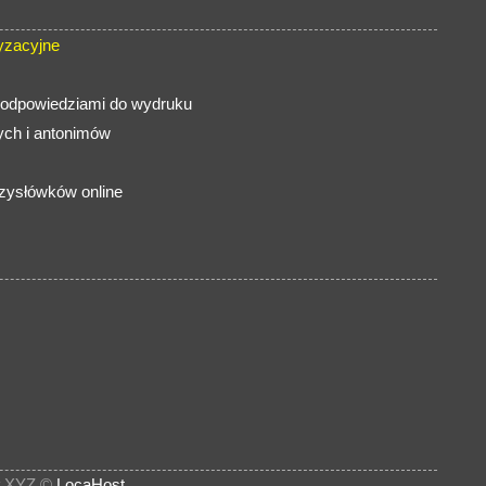
yzacyjne
z odpowiedziami do wydruku
ch i antonimów
rzysłówków online
.XYZ ©
LocaHost