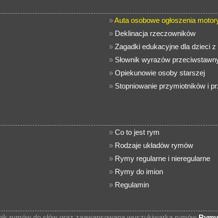
»
Auta osobowe ogłoszenia motor
»
Deklinacja rzeczowników
»
Zagadki edukacyjne dla dzieci 
»
Słownik wyrazów przeciwstawny
»
Opiekunowie osoby starszej
»
Stopniowanie przymiotników i p
»
Co to jest rym
»
Rodzaje układów rymów
»
Rymy regularne i nieregularne
»
Rymy do imion
»
Regulamin
wnik rymów do słów oraz zaawansowana wyszukiwarka rymów
Rymy