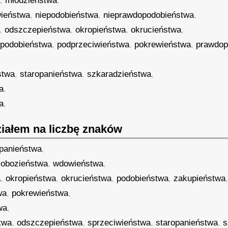
a
,
młodzieństwa
,
wieństwa
,
niepodobieństwa
,
nieprawdopodobieństwa
,
,
odszczepieństwa
,
okropieństwa
,
okrucieństwa
,
,
podobieństwa
,
podprzeciwieństwa
,
pokrewieństwa
,
prawdop
stwa
,
staropanieństwa
,
szkaradzieństwa
,
a
,
a
,
iałem na liczbę znaków
panieństwa
,
,
obozieństwa
,
wdowieństwa
,
a
,
okropieństwa
,
okrucieństwa
,
podobieństwa
,
zakupieństwa
wa
,
pokrewieństwa
,
wa
,
twa
,
odszczepieństwa
,
sprzeciwieństwa
,
staropanieństwa
,
s