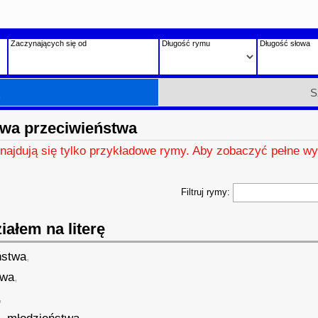
Zaczynających się od
Długość rymu
Długość słowa
h
S
wa przeciwieństwa
znajdują się tylko przykładowe rymy. Aby zobaczyć pełne wy
Filtruj rymy:
ałem na literę
ństwa
,
twa
,
,