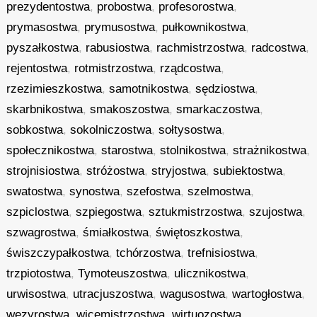
prezydentostwa
,
probostwa
,
profesorostwa
,
prymasostwa
,
prymusostwa
,
pułkownikostwa
,
pyszałkostwa
,
rabusiostwa
,
rachmistrzostwa
,
radcostwa
,
rejentostwa
,
rotmistrzostwa
,
rządcostwa
,
rzezimieszkostwa
,
samotnikostwa
,
sędziostwa
,
skarbnikostwa
,
smakoszostwa
,
smarkaczostwa
,
sobkostwa
,
sokolniczostwa
,
sołtysostwa
,
społecznikostwa
,
starostwa
,
stolnikostwa
,
strażnikostwa
,
strojnisiostwa
,
stróżostwa
,
stryjostwa
,
subiektostwa
,
swatostwa
,
synostwa
,
szefostwa
,
szelmostwa
,
szpiclostwa
,
szpiegostwa
,
sztukmistrzostwa
,
szujostwa
,
szwagrostwa
,
śmiałkostwa
,
świętoszkostwa
,
świszczypałkostwa
,
tchórzostwa
,
trefnisiostwa
,
trzpiotostwa
,
Tymoteuszostwa
,
ulicznikostwa
,
urwisostwa
,
utracjuszostwa
,
wagusostwa
,
wartogłostwa
,
wezyrostwa
,
wicemistrzostwa
,
wirtuozostwa
,