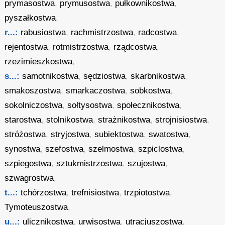
prymasostwa
,
prymusostwa
,
pułkownikostwa
,
pyszałkostwa
,
r...:
rabusiostwa
,
rachmistrzostwa
,
radcostwa
,
rejentostwa
,
rotmistrzostwa
,
rządcostwa
,
rzezimieszkostwa
,
s...:
samotnikostwa
,
sędziostwa
,
skarbnikostwa
,
smakoszostwa
,
smarkaczostwa
,
sobkostwa
,
sokolniczostwa
,
sołtysostwa
,
społecznikostwa
,
starostwa
,
stolnikostwa
,
strażnikostwa
,
strojnisiostwa
,
stróżostwa
,
stryjostwa
,
subiektostwa
,
swatostwa
,
synostwa
,
szefostwa
,
szelmostwa
,
szpiclostwa
,
szpiegostwa
,
sztukmistrzostwa
,
szujostwa
,
szwagrostwa
,
t...:
tchórzostwa
,
trefnisiostwa
,
trzpiotostwa
,
Tymoteuszostwa
,
u...:
ulicznikostwa
,
urwisostwa
,
utracjuszostwa
,