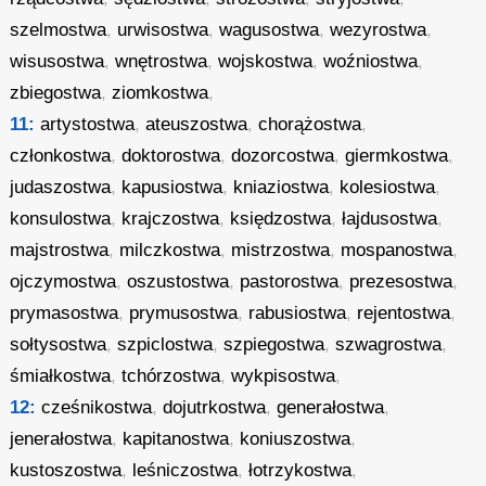
szelmostwa
,
urwisostwa
,
wagusostwa
,
wezyrostwa
,
wisusostwa
,
wnętrostwa
,
wojskostwa
,
woźniostwa
,
zbiegostwa
,
ziomkostwa
,
11:
artystostwa
,
ateuszostwa
,
chorążostwa
,
członkostwa
,
doktorostwa
,
dozorcostwa
,
giermkostwa
,
judaszostwa
,
kapusiostwa
,
kniaziostwa
,
kolesiostwa
,
konsulostwa
,
krajczostwa
,
księdzostwa
,
łajdusostwa
,
majstrostwa
,
milczkostwa
,
mistrzostwa
,
mospanostwa
,
ojczymostwa
,
oszustostwa
,
pastorostwa
,
prezesostwa
,
prymasostwa
,
prymusostwa
,
rabusiostwa
,
rejentostwa
,
sołtysostwa
,
szpiclostwa
,
szpiegostwa
,
szwagrostwa
,
śmiałkostwa
,
tchórzostwa
,
wykpisostwa
,
12:
cześnikostwa
,
dojutrkostwa
,
generałostwa
,
jenerałostwa
,
kapitanostwa
,
koniuszostwa
,
kustoszostwa
,
leśniczostwa
,
łotrzykostwa
,