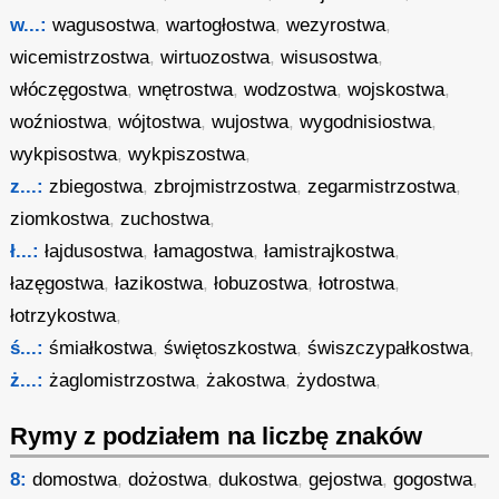
w...:
wagusostwa
,
wartogłostwa
,
wezyrostwa
,
wicemistrzostwa
,
wirtuozostwa
,
wisusostwa
,
włóczęgostwa
,
wnętrostwa
,
wodzostwa
,
wojskostwa
,
woźniostwa
,
wójtostwa
,
wujostwa
,
wygodnisiostwa
,
wykpisostwa
,
wykpiszostwa
,
z...:
zbiegostwa
,
zbrojmistrzostwa
,
zegarmistrzostwa
,
ziomkostwa
,
zuchostwa
,
ł...:
łajdusostwa
,
łamagostwa
,
łamistrajkostwa
,
łazęgostwa
,
łazikostwa
,
łobuzostwa
,
łotrostwa
,
łotrzykostwa
,
ś...:
śmiałkostwa
,
świętoszkostwa
,
świszczypałkostwa
,
ż...:
żaglomistrzostwa
,
żakostwa
,
żydostwa
,
Rymy z podziałem na liczbę znaków
8:
domostwa
,
dożostwa
,
dukostwa
,
gejostwa
,
gogostwa
,