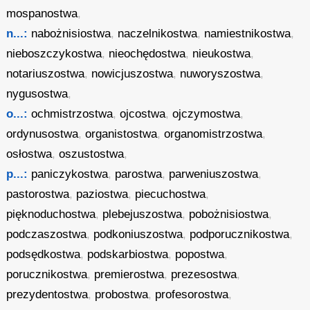
mospanostwa
,
n...:
nabożnisiostwa
,
naczelnikostwa
,
namiestnikostwa
,
nieboszczykostwa
,
nieochędostwa
,
nieukostwa
,
notariuszostwa
,
nowicjuszostwa
,
nuworyszostwa
,
nygusostwa
,
o...:
ochmistrzostwa
,
ojcostwa
,
ojczymostwa
,
ordynusostwa
,
organistostwa
,
organomistrzostwa
,
osłostwa
,
oszustostwa
,
p...:
paniczykostwa
,
parostwa
,
parweniuszostwa
,
pastorostwa
,
paziostwa
,
piecuchostwa
,
pięknoduchostwa
,
plebejuszostwa
,
pobożnisiostwa
,
podczaszostwa
,
podkoniuszostwa
,
podporucznikostwa
,
podsędkostwa
,
podskarbiostwa
,
popostwa
,
porucznikostwa
,
premierostwa
,
prezesostwa
,
prezydentostwa
,
probostwa
,
profesorostwa
,