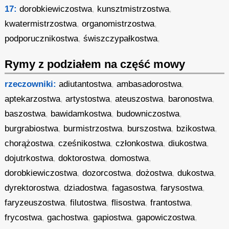
17:
dorobkiewiczostwa
,
kunsztmistrzostwa
,
kwatermistrzostwa
,
organomistrzostwa
,
podporucznikostwa
,
świszczypałkostwa
,
Rymy z podziałem na część mowy
rzeczowniki:
adiutantostwa
,
ambasadorostwa
,
aptekarzostwa
,
artystostwa
,
ateuszostwa
,
baronostwa
,
baszostwa
,
bawidamkostwa
,
budowniczostwa
,
burgrabiostwa
,
burmistrzostwa
,
burszostwa
,
bzikostwa
,
chorążostwa
,
cześnikostwa
,
członkostwa
,
diukostwa
,
dojutrkostwa
,
doktorostwa
,
domostwa
,
dorobkiewiczostwa
,
dozorcostwa
,
dożostwa
,
dukostwa
,
dyrektorostwa
,
dziadostwa
,
fagasostwa
,
farysostwa
,
faryzeuszostwa
,
filutostwa
,
flisostwa
,
frantostwa
,
frycostwa
,
gachostwa
,
gapiostwa
,
gapowiczostwa
,