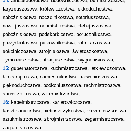
14:
ambasadorostwa
,
budowniczostwa
,
burmistrzostwa
,
faryzeuszostwa
,
królewiczostwa
,
lekkoduchostwa
,
nabożnisiostwa
,
naczelnikostwa
,
notariuszostwa
,
nowicjuszostwa
,
ochmistrzostwa
,
plebejuszostwa
,
pobożnisiostwa
,
podskarbiostwa
,
porucznikostwa
,
prezydentostwa
,
pułkownikostwa
,
rotmistrzostwa
,
sokolniczostwa
,
strojnisiostwa
,
świętoszkostwa
,
Tymoteuszostwa
,
utracjuszostwa
,
wygodnisiostwa
,
15:
gubernatorostwa
,
kuchmistrzostwa
,
letkiewiczostwa
,
łamistrajkostwa
,
namiestnikostwa
,
parweniuszostwa
,
pięknoduchostwa
,
podkoniuszostwa
,
rachmistrzostwa
,
społecznikostwa
,
wicemistrzostwa
,
16:
kapelmistrzostwa
,
karierowiczostwa
,
kasztelanicostwa
,
nieboszczykostwa
,
rzezimieszkostwa
,
sztukmistrzostwa
,
zbrojmistrzostwa
,
zegarmistrzostwa
,
żaglomistrzostwa
,