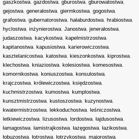
gaszkostwa
,
gazdostwa
,
gburostwa
,
gburowatostwa
,
gejostwa
,
generałostwa
,
giermkostwa
,
gogostwa
,
grafostwa
,
gubernatorostwa
,
hałaburdostwa
,
hrabiostwa
,
hyclostwa
,
inżynierostwa
,
Janostwa
,
jenerałostwa
,
judaszostwa
,
kacykostwa
,
kapelmistrzostwa
,
kapitanostwa
,
kapusiostwa
,
karierowiczostwa
,
kasztelanicostwa
,
katostwa
,
kieszonkostwa
,
kiprostwa
,
klechostwa
,
kniaziostwa
,
kolesiostwa
,
komesostwa
,
komornikostwa
,
koniuszostwa
,
konsulostwa
,
krajczostwa
,
królewiczostwa
,
księdzostwa
,
kuchmistrzostwa
,
kumostwa
,
kumplostwa
,
kunsztmistrzostwa
,
kustoszostwa
,
kuzynostwa
,
kwatermistrzostwa
,
lekkoduchostwa
,
leśniczostwa
,
letkiewiczostwa
,
lizusostwa
,
lordostwa
,
łajdusostwa
,
łamagostwa
,
łamistrajkostwa
,
łazęgostwa
,
łazikostwa
,
łobuzostwa
,
łotrostwa
,
łotrzykostwa
,
majorostwa
,