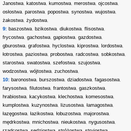
Janostwa
,
katostwa
,
kumostwa
,
merostwa
,
ojcostwa
,
osłostwa
,
parostwa
,
popostwa
,
synostwa
,
wujostwa
,
żakostwa
,
żydostwa
,
9:
baszostwa
,
bzikostwa
,
diukostwa
,
flisostwa
,
frycostwa
,
gachostwa
,
gapiostwa
,
gazdostwa
,
gburostwa
,
grafostwa
,
hyclostwa
,
kiprostwa
,
lordostwa
,
łotrostwa
,
paziostwa
,
probostwa
,
radcostwa
,
sobkostwa
,
starostwa
,
swatostwa
,
szefostwa
,
szujostwa
,
wodzostwa
,
wójtostwa
,
zuchostwa
,
10:
baronostwa
,
burszostwa
,
dziadostwa
,
fagasostwa
,
farysostwa
,
filutostwa
,
frantostwa
,
gaszkostwa
,
hrabiostwa
,
kacykostwa
,
klechostwa
,
komesostwa
,
kumplostwa
,
kuzynostwa
,
lizusostwa
,
łamagostwa
,
łazęgostwa
,
łazikostwa
,
łobuzostwa
,
majorostwa
,
mędrkostwa
,
mnichostwa
,
nieukostwa
,
nygusostwa
,
rządcostwa
,
sędziostwa
,
stróżostwa
,
stryjostwa
,