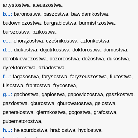
artystostwa
,
ateuszostwa
,
b...:
baronostwa
,
baszostwa
,
bawidamkostwa
,
budowniczostwa
,
burgrabiostwa
,
burmistrzostwa
,
burszostwa
,
bzikostwa
,
c...:
chorążostwa
,
cześnikostwa
,
członkostwa
,
d...:
diukostwa
,
dojutrkostwa
,
doktorostwa
,
domostwa
,
dorobkiewiczostwa
,
dozorcostwa
,
dożostwa
,
dukostwa
,
dyrektorostwa
,
dziadostwa
,
f...:
fagasostwa
,
farysostwa
,
faryzeuszostwa
,
filutostwa
,
flisostwa
,
frantostwa
,
frycostwa
,
g...:
gachostwa
,
gapiostwa
,
gapowiczostwa
,
gaszkostwa
,
gazdostwa
,
gburostwa
,
gburowatostwa
,
gejostwa
,
generałostwa
,
giermkostwa
,
gogostwa
,
grafostwa
,
gubernatorostwa
,
h...:
hałaburdostwa
,
hrabiostwa
,
hyclostwa
,