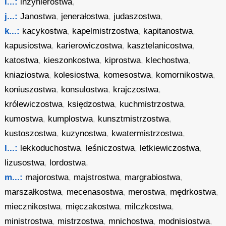
i...:
inżynierostwa
,
j...:
Janostwa
,
jenerałostwa
,
judaszostwa
,
k...:
kacykostwa
,
kapelmistrzostwa
,
kapitanostwa
,
kapusiostwa
,
karierowiczostwa
,
kasztelanicostwa
,
katostwa
,
kieszonkostwa
,
kiprostwa
,
klechostwa
,
kniaziostwa
,
kolesiostwa
,
komesostwa
,
komornikostwa
,
koniuszostwa
,
konsulostwa
,
krajczostwa
,
królewiczostwa
,
księdzostwa
,
kuchmistrzostwa
,
kumostwa
,
kumplostwa
,
kunsztmistrzostwa
,
kustoszostwa
,
kuzynostwa
,
kwatermistrzostwa
,
l...:
lekkoduchostwa
,
leśniczostwa
,
letkiewiczostwa
,
lizusostwa
,
lordostwa
,
m...:
majorostwa
,
majstrostwa
,
margrabiostwa
,
marszałkostwa
,
mecenasostwa
,
merostwa
,
mędrkostwa
,
miecznikostwa
,
mięczakostwa
,
milczkostwa
,
ministrostwa
,
mistrzostwa
,
mnichostwa
,
modnisiostwa
,