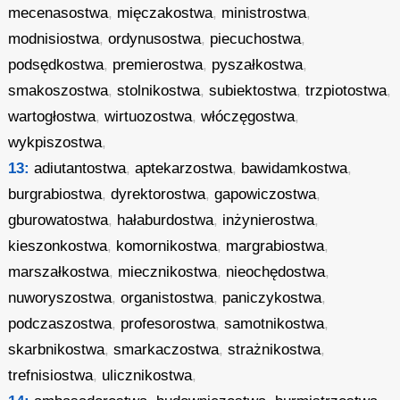
mecenasostwa
,
mięczakostwa
,
ministrostwa
,
modnisiostwa
,
ordynusostwa
,
piecuchostwa
,
podsędkostwa
,
premierostwa
,
pyszałkostwa
,
smakoszostwa
,
stolnikostwa
,
subiektostwa
,
trzpiotostwa
,
wartogłostwa
,
wirtuozostwa
,
włóczęgostwa
,
wykpiszostwa
,
13:
adiutantostwa
,
aptekarzostwa
,
bawidamkostwa
,
burgrabiostwa
,
dyrektorostwa
,
gapowiczostwa
,
gburowatostwa
,
hałaburdostwa
,
inżynierostwa
,
kieszonkostwa
,
komornikostwa
,
margrabiostwa
,
marszałkostwa
,
miecznikostwa
,
nieochędostwa
,
nuworyszostwa
,
organistostwa
,
paniczykostwa
,
podczaszostwa
,
profesorostwa
,
samotnikostwa
,
skarbnikostwa
,
smarkaczostwa
,
strażnikostwa
,
trefnisiostwa
,
ulicznikostwa
,