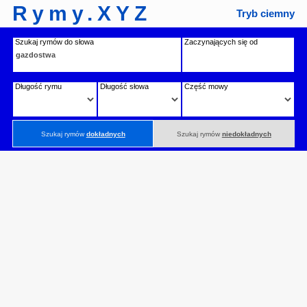
Rymy.XYZ
Tryb ciemny
Szukaj rymów do słowa
Zaczynających się od
Długość rymu
Długość słowa
Część mowy
Szukaj rymów
dokładnych
Szukaj rymów
niedokładnych