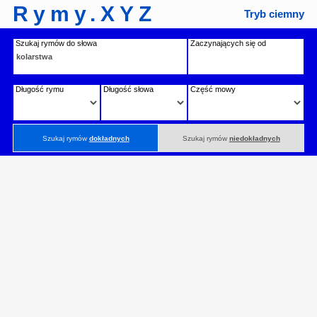
Rymy.XYZ
Tryb ciemny
Szukaj rymów do słowa
Zaczynających się od
Długość rymu
Długość słowa
Część mowy
Szukaj rymów
dokładnych
Szukaj rymów
niedokładnych