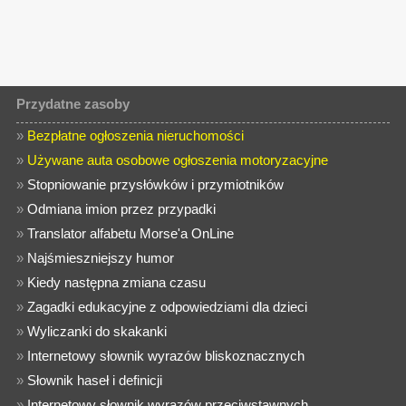
Przydatne zasoby
»
Bezpłatne ogłoszenia nieruchomości
»
Używane auta osobowe ogłoszenia motoryzacyjne
»
Stopniowanie przysłówków i przymiotników
»
Odmiana imion przez przypadki
»
Translator alfabetu Morse'a OnLine
»
Najśmieszniejszy humor
»
Kiedy następna zmiana czasu
»
Zagadki edukacyjne z odpowiedziami dla dzieci
»
Wyliczanki do skakanki
»
Internetowy słownik wyrazów bliskoznacznych
»
Słownik haseł i definicji
»
Internetowy słownik wyrazów przeciwstawnych