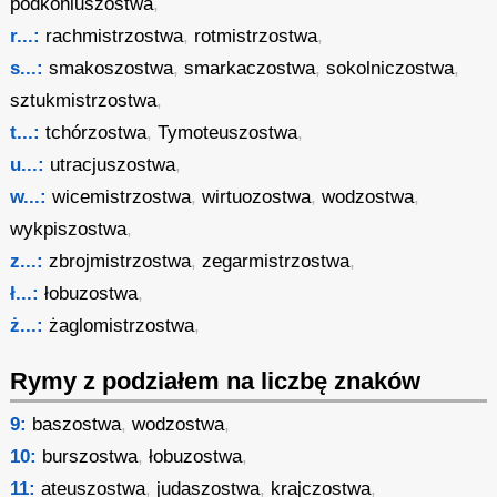
podkoniuszostwa
,
r...:
rachmistrzostwa
,
rotmistrzostwa
,
s...:
smakoszostwa
,
smarkaczostwa
,
sokolniczostwa
,
sztukmistrzostwa
,
t...:
tchórzostwa
,
Tymoteuszostwa
,
u...:
utracjuszostwa
,
w...:
wicemistrzostwa
,
wirtuozostwa
,
wodzostwa
,
wykpiszostwa
,
z...:
zbrojmistrzostwa
,
zegarmistrzostwa
,
ł...:
łobuzostwa
,
ż...:
żaglomistrzostwa
,
Rymy z podziałem na liczbę znaków
9:
baszostwa
,
wodzostwa
,
10:
burszostwa
,
łobuzostwa
,
11:
ateuszostwa
,
judaszostwa
,
krajczostwa
,