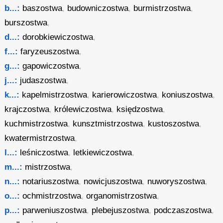
b...:
baszostwa
,
budowniczostwa
,
burmistrzostwa
,
burszostwa
,
d...:
dorobkiewiczostwa
,
f...:
faryzeuszostwa
,
g...:
gapowiczostwa
,
j...:
judaszostwa
,
k...:
kapelmistrzostwa
,
karierowiczostwa
,
koniuszostwa
,
krajczostwa
,
królewiczostwa
,
księdzostwa
,
kuchmistrzostwa
,
kunsztmistrzostwa
,
kustoszostwa
,
kwatermistrzostwa
,
l...:
leśniczostwa
,
letkiewiczostwa
,
m...:
mistrzostwa
,
n...:
notariuszostwa
,
nowicjuszostwa
,
nuworyszostwa
,
o...:
ochmistrzostwa
,
organomistrzostwa
,
p...:
parweniuszostwa
,
plebejuszostwa
,
podczaszostwa
,