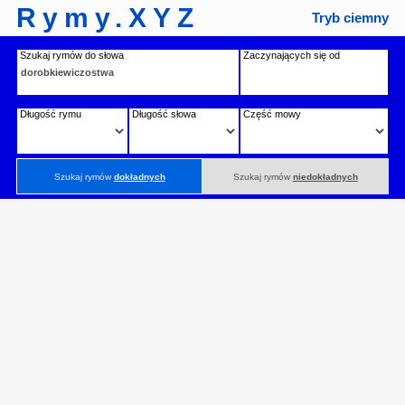
Rymy.XYZ
Tryb ciemny
Szukaj rymów do słowa
Zaczynających się od
Długość rymu
Długość słowa
Część mowy
Szukaj rymów
dokładnych
Szukaj rymów
niedokładnych