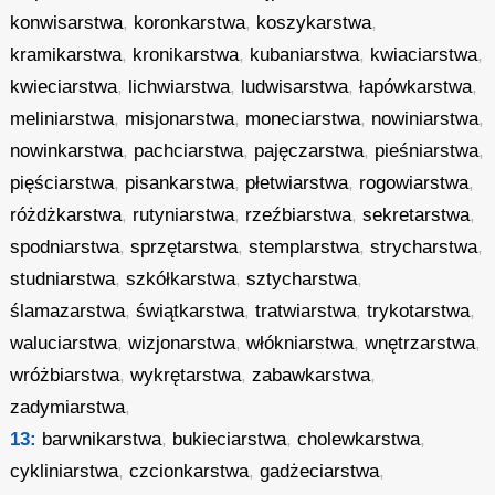
konwisarstwa
,
koronkarstwa
,
koszykarstwa
,
kramikarstwa
,
kronikarstwa
,
kubaniarstwa
,
kwiaciarstwa
,
kwieciarstwa
,
lichwiarstwa
,
ludwisarstwa
,
łapówkarstwa
,
meliniarstwa
,
misjonarstwa
,
moneciarstwa
,
nowiniarstwa
,
nowinkarstwa
,
pachciarstwa
,
pajęczarstwa
,
pieśniarstwa
,
pięściarstwa
,
pisankarstwa
,
płetwiarstwa
,
rogowiarstwa
,
różdżkarstwa
,
rutyniarstwa
,
rzeźbiarstwa
,
sekretarstwa
,
spodniarstwa
,
sprzętarstwa
,
stemplarstwa
,
strycharstwa
,
studniarstwa
,
szkółkarstwa
,
sztycharstwa
,
ślamazarstwa
,
świątkarstwa
,
tratwiarstwa
,
trykotarstwa
,
waluciarstwa
,
wizjonarstwa
,
włókniarstwa
,
wnętrzarstwa
,
wróżbiarstwa
,
wykrętarstwa
,
zabawkarstwa
,
zadymiarstwa
,
13:
barwnikarstwa
,
bukieciarstwa
,
cholewkarstwa
,
cykliniarstwa
,
czcionkarstwa
,
gadżeciarstwa
,