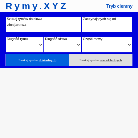
Rymy.XYZ
Tryb ciemny
Szukaj rymów do słowa
Zaczynających się od
Długość rymu
Długość słowa
Część mowy
Szukaj rymów
dokładnych
Szukaj rymów
niedokładnych