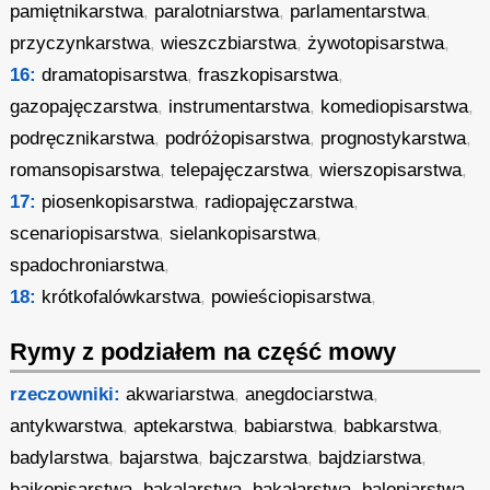
pamiętnikarstwa
,
paralotniarstwa
,
parlamentarstwa
,
przyczynkarstwa
,
wieszczbiarstwa
,
żywotopisarstwa
,
16:
dramatopisarstwa
,
fraszkopisarstwa
,
gazopajęczarstwa
,
instrumentarstwa
,
komediopisarstwa
,
podręcznikarstwa
,
podróżopisarstwa
,
prognostykarstwa
,
romansopisarstwa
,
telepajęczarstwa
,
wierszopisarstwa
,
17:
piosenkopisarstwa
,
radiopajęczarstwa
,
scenariopisarstwa
,
sielankopisarstwa
,
spadochroniarstwa
,
18:
krótkofalówkarstwa
,
powieściopisarstwa
,
Rymy z podziałem na część mowy
rzeczowniki:
akwariarstwa
,
anegdociarstwa
,
antykwarstwa
,
aptekarstwa
,
babiarstwa
,
babkarstwa
,
badylarstwa
,
bajarstwa
,
bajczarstwa
,
bajdziarstwa
,
bajkopisarstwa
,
bakalarstwa
,
bakałarstwa
,
baloniarstwa
,