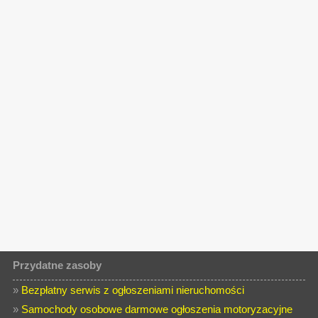
Przydatne zasoby
»
Bezpłatny serwis z ogłoszeniami nieruchomości
»
Samochody osobowe darmowe ogłoszenia motoryzacyjne