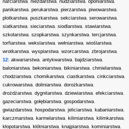
narciarstwa
,
niezdarstwa
,
nudziarstwa
,
oponiarstwa
,
panikarstwa
,
perukarstwa
,
pierzarstwa
,
piwowarstwa
,
plotkarstwa
,
puszkarstwa
,
sekciarstwa
,
serowarstwa
,
siatkarstwa
,
sieciarstwa
,
siodlarstwa
,
stawiarstwa
,
szkolarstwa
,
szopkarstwa
,
szynkarstwa
,
tercjarstwa
,
torfiarstwa
,
wekslarstwa
,
wełniarstwa
,
wioślarstwa
,
wrotkarstwa
,
wyspiarstwa
,
wzorcarstwa
,
zbrojarstwa
,
12:
akwariarstwa
,
antykwarstwa
,
bajdziarstwa
,
baloniarstwa
,
bekoniarstwa
,
bikiniarstwa
,
chmielarstwa
,
chodziarstwa
,
chomikarstwa
,
ciastkarstwa
,
cinkciarstwa
,
cukrowarstwa
,
doliniarstwa
,
dorożkarstwa
,
drożdżarstwa
,
dygnitarstwa
,
dziewiarstwa
,
efekciarstwa
,
gazeciarstwa
,
gołębiarstwa
,
gospodarstwa
,
gwiazdarstwa
,
hospodarstwa
,
jeliciarstwa
,
kabaniarstwa
,
karczmarstwa
,
karmelarstwa
,
kilimiarstwa
,
kilimkarstwa
,
kłopotarstwa
,
kłótniarstwa
,
knajpiarstwa
,
kominiarstwa
,