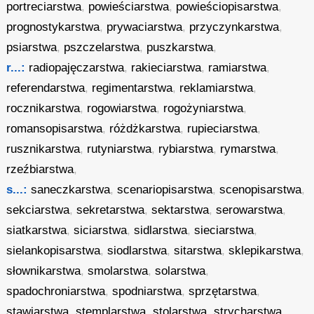
portreciarstwa
,
powieściarstwa
,
powieściopisarstwa
,
prognostykarstwa
,
prywaciarstwa
,
przyczynkarstwa
,
psiarstwa
,
pszczelarstwa
,
puszkarstwa
,
r...:
radiopajęczarstwa
,
rakieciarstwa
,
ramiarstwa
,
referendarstwa
,
regimentarstwa
,
reklamiarstwa
,
rocznikarstwa
,
rogowiarstwa
,
rogożyniarstwa
,
romansopisarstwa
,
różdżkarstwa
,
rupieciarstwa
,
rusznikarstwa
,
rutyniarstwa
,
rybiarstwa
,
rymarstwa
,
rzeźbiarstwa
,
s...:
saneczkarstwa
,
scenariopisarstwa
,
scenopisarstwa
,
sekciarstwa
,
sekretarstwa
,
sektarstwa
,
serowarstwa
,
siatkarstwa
,
siciarstwa
,
sidlarstwa
,
sieciarstwa
,
sielankopisarstwa
,
siodlarstwa
,
sitarstwa
,
sklepikarstwa
,
słownikarstwa
,
smolarstwa
,
solarstwa
,
spadochroniarstwa
,
spodniarstwa
,
sprzętarstwa
,
stawiarstwa
,
stemplarstwa
,
stolarstwa
,
strycharstwa
,