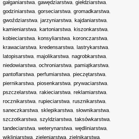
gałganiarstwa
,
gawędziarstwa
,
giełdziarstwa
,
godziniarstwa
,
gorseciarstwa
,
gromadkarstwa
,
gwoździarstwa
,
jarzyniarstwa
,
kajdaniarstwa
,
kamieniarstwa
,
kartoniarstwa
,
kiszonkarstwa
,
kobieciarstwa
,
konsyliarstwa
,
koronczarstwa
,
krawaciarstwa
,
kredensarstwa
,
lastrykarstwa
,
latopisarstwa
,
majolikarstwa
,
nagrobkarstwa
,
niedowiarstwa
,
ochroniarstwa
,
pamiątkarstwa
,
pantoflarstwa
,
perfumiarstwa
,
pieczętarstwa
,
piernikarstwa
,
piosenkarstwa
,
prywaciarstwa
,
pszczelarstwa
,
rakieciarstwa
,
reklamiarstwa
,
rocznikarstwa
,
rupieciarstwa
,
rusznikarstwa
,
saneczkarstwa
,
sklepikarstwa
,
słownikarstwa
,
szczotkarstwa
,
szyldziarstwa
,
taksówkarstwa
,
tandeciarstwa
,
weterynarstwa
,
wędliniarstwa
,
wikliniarstwa
,
zieleniarstwa
,
zielnikarstwa
,