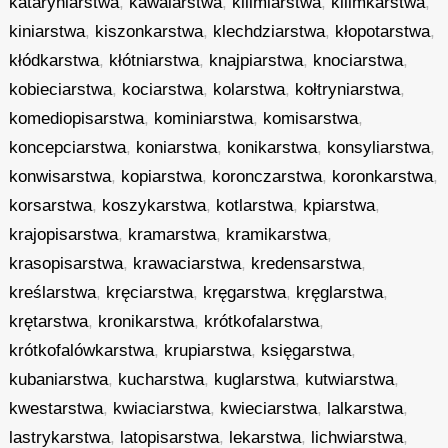
kataryniarstwa
,
kawalarstwa
,
kilimiarstwa
,
kilimkarstwa
,
kiniarstwa
,
kiszonkarstwa
,
klechdziarstwa
,
kłopotarstwa
,
kłódkarstwa
,
kłótniarstwa
,
knajpiarstwa
,
knociarstwa
,
kobieciarstwa
,
kociarstwa
,
kolarstwa
,
kołtryniarstwa
,
komediopisarstwa
,
kominiarstwa
,
komisarstwa
,
koncepciarstwa
,
koniarstwa
,
konikarstwa
,
konsyliarstwa
,
konwisarstwa
,
kopiarstwa
,
koronczarstwa
,
koronkarstwa
,
korsarstwa
,
koszykarstwa
,
kotlarstwa
,
kpiarstwa
,
krajopisarstwa
,
kramarstwa
,
kramikarstwa
,
krasopisarstwa
,
krawaciarstwa
,
kredensarstwa
,
kreślarstwa
,
kręciarstwa
,
kręgarstwa
,
kręglarstwa
,
krętarstwa
,
kronikarstwa
,
krótkofalarstwa
,
krótkofalówkarstwa
,
krupiarstwa
,
księgarstwa
,
kubaniarstwa
,
kucharstwa
,
kuglarstwa
,
kutwiarstwa
,
kwestarstwa
,
kwiaciarstwa
,
kwieciarstwa
,
lalkarstwa
,
lastrykarstwa
,
latopisarstwa
,
lekarstwa
,
lichwiarstwa
,