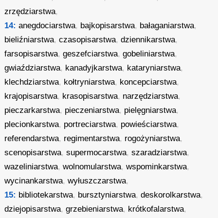
zrzędziarstwa
,
14:
anegdociarstwa
,
bajkopisarstwa
,
bałaganiarstwa
,
bieliźniarstwa
,
czasopisarstwa
,
dziennikarstwa
,
farsopisarstwa
,
geszefciarstwa
,
gobeliniarstwa
,
gwiaździarstwa
,
kanadyjkarstwa
,
kataryniarstwa
,
klechdziarstwa
,
kołtryniarstwa
,
koncepciarstwa
,
krajopisarstwa
,
krasopisarstwa
,
narzędziarstwa
,
pieczarkarstwa
,
pieczeniarstwa
,
pielęgniarstwa
,
plecionkarstwa
,
portreciarstwa
,
powieściarstwa
,
referendarstwa
,
regimentarstwa
,
rogożyniarstwa
,
scenopisarstwa
,
supermocarstwa
,
szaradziarstwa
,
wazeliniarstwa
,
wolnomularstwa
,
wspominkarstwa
,
wycinankarstwa
,
wyłuszczarstwa
,
15:
bibliotekarstwa
,
bursztyniarstwa
,
deskorolkarstwa
,
dziejopisarstwa
,
grzebieniarstwa
,
krótkofalarstwa
,