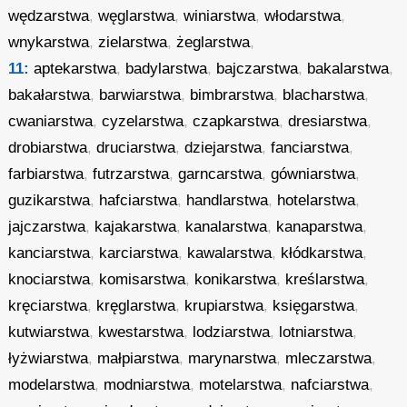
wędzarstwa
,
węglarstwa
,
winiarstwa
,
włodarstwa
,
wnykarstwa
,
zielarstwa
,
żeglarstwa
,
11:
aptekarstwa
,
badylarstwa
,
bajczarstwa
,
bakalarstwa
,
bakałarstwa
,
barwiarstwa
,
bimbrarstwa
,
blacharstwa
,
cwaniarstwa
,
cyzelarstwa
,
czapkarstwa
,
dresiarstwa
,
drobiarstwa
,
druciarstwa
,
dziejarstwa
,
fanciarstwa
,
farbiarstwa
,
futrzarstwa
,
garncarstwa
,
gówniarstwa
,
guzikarstwa
,
hafciarstwa
,
handlarstwa
,
hotelarstwa
,
jajczarstwa
,
kajakarstwa
,
kanalarstwa
,
kanaparstwa
,
kanciarstwa
,
karciarstwa
,
kawalarstwa
,
kłódkarstwa
,
knociarstwa
,
komisarstwa
,
konikarstwa
,
kreślarstwa
,
kręciarstwa
,
kręglarstwa
,
krupiarstwa
,
księgarstwa
,
kutwiarstwa
,
kwestarstwa
,
lodziarstwa
,
lotniarstwa
,
łyżwiarstwa
,
małpiarstwa
,
marynarstwa
,
mleczarstwa
,
modelarstwa
,
modniarstwa
,
motelarstwa
,
nafciarstwa
,