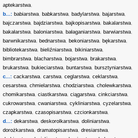
aptekarstwa
,
b...:
babiarstwa
,
babkarstwa
,
badylarstwa
,
bajarstwa
,
bajczarstwa
,
bajdziarstwa
,
bajkopisarstwa
,
bakalarstwa
,
bakałarstwa
,
baloniarstwa
,
bałaganiarstwa
,
barwiarstwa
,
barwnikarstwa
,
bednarstwa
,
bekoniarstwa
,
bękarstwa
,
bibliotekarstwa
,
bieliźniarstwa
,
bikiniarstwa
,
bimbrarstwa
,
blacharstwa
,
bojarstwa
,
brakarstwa
,
brukarstwa
,
bukieciarstwa
,
buntarstwa
,
bursztyniarstwa
,
c...:
cackarstwa
,
carstwa
,
ceglarstwa
,
ceklarstwa
,
cesarstwa
,
chmielarstwa
,
chodziarstwa
,
cholewkarstwa
,
chomikarstwa
,
ciastkarstwa
,
ciągarstwa
,
cinkciarstwa
,
cukrowarstwa
,
cwaniarstwa
,
cykliniarstwa
,
cyzelarstwa
,
czapkarstwa
,
czasopisarstwa
,
czcionkarstwa
,
d...:
dekarstwa
,
deskorolkarstwa
,
doliniarstwa
,
dorożkarstwa
,
dramatopisarstwa
,
dresiarstwa
,