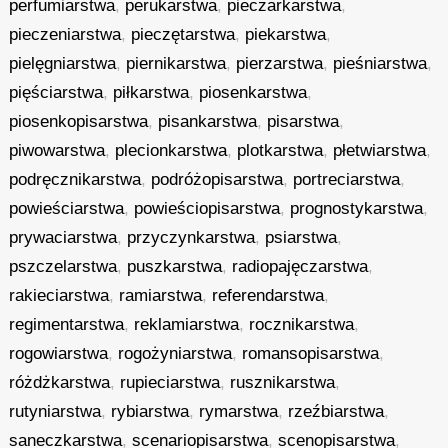
perfumiarstwa
,
perukarstwa
,
pieczarkarstwa
,
pieczeniarstwa
,
pieczętarstwa
,
piekarstwa
,
pielęgniarstwa
,
piernikarstwa
,
pierzarstwa
,
pieśniarstwa
,
pięściarstwa
,
piłkarstwa
,
piosenkarstwa
,
piosenkopisarstwa
,
pisankarstwa
,
pisarstwa
,
piwowarstwa
,
plecionkarstwa
,
plotkarstwa
,
płetwiarstwa
,
podręcznikarstwa
,
podróżopisarstwa
,
portreciarstwa
,
powieściarstwa
,
powieściopisarstwa
,
prognostykarstwa
,
prywaciarstwa
,
przyczynkarstwa
,
psiarstwa
,
pszczelarstwa
,
puszkarstwa
,
radiopajęczarstwa
,
rakieciarstwa
,
ramiarstwa
,
referendarstwa
,
regimentarstwa
,
reklamiarstwa
,
rocznikarstwa
,
rogowiarstwa
,
rogożyniarstwa
,
romansopisarstwa
,
różdżkarstwa
,
rupieciarstwa
,
rusznikarstwa
,
rutyniarstwa
,
rybiarstwa
,
rymarstwa
,
rzeźbiarstwa
,
saneczkarstwa
,
scenariopisarstwa
,
scenopisarstwa
,