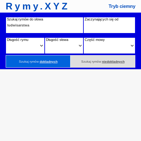
Rymy.XYZ
Tryb ciemny
Szukaj rymów do słowa
Zaczynających się od
Długość rymu
Długość słowa
Część mowy
Szukaj rymów
dokładnych
Szukaj rymów
niedokładnych