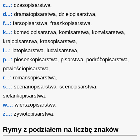
c...:
czasopisarstwa
,
d...:
dramatopisarstwa
,
dziejopisarstwa
,
f...:
farsopisarstwa
,
fraszkopisarstwa
,
k...:
komediopisarstwa
,
komisarstwa
,
konwisarstwa
,
krajopisarstwa
,
krasopisarstwa
,
l...:
latopisarstwa
,
ludwisarstwa
,
p...:
piosenkopisarstwa
,
pisarstwa
,
podróżopisarstwa
,
powieściopisarstwa
,
r...:
romansopisarstwa
,
s...:
scenariopisarstwa
,
scenopisarstwa
,
sielankopisarstwa
,
w...:
wierszopisarstwa
,
ż...:
żywotopisarstwa
,
Rymy z podziałem na liczbę znaków