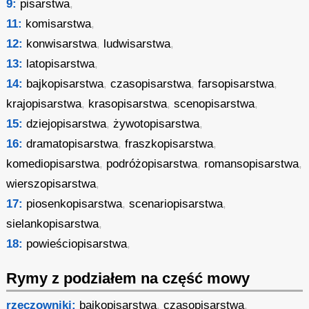
9:
pisarstwa
,
11:
komisarstwa
,
12:
konwisarstwa
,
ludwisarstwa
,
13:
latopisarstwa
,
14:
bajkopisarstwa
,
czasopisarstwa
,
farsopisarstwa
,
krajopisarstwa
,
krasopisarstwa
,
scenopisarstwa
,
15:
dziejopisarstwa
,
żywotopisarstwa
,
16:
dramatopisarstwa
,
fraszkopisarstwa
,
komediopisarstwa
,
podróżopisarstwa
,
romansopisarstwa
,
wierszopisarstwa
,
17:
piosenkopisarstwa
,
scenariopisarstwa
,
sielankopisarstwa
,
18:
powieściopisarstwa
,
Rymy z podziałem na część mowy
rzeczowniki:
bajkopisarstwa
,
czasopisarstwa
,