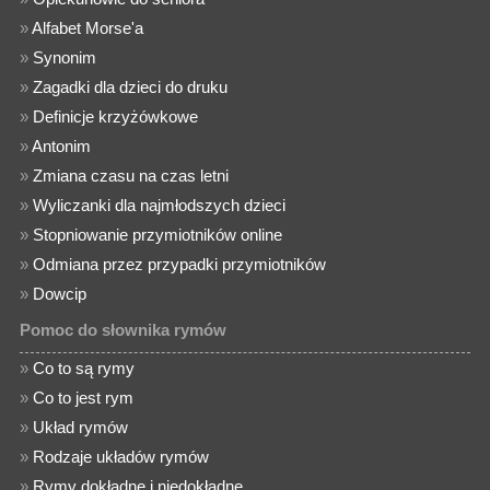
»
Alfabet Morse'a
»
Synonim
»
Zagadki dla dzieci do druku
»
Definicje krzyżówkowe
»
Antonim
»
Zmiana czasu na czas letni
»
Wyliczanki dla najmłodszych dzieci
»
Stopniowanie przymiotników online
»
Odmiana przez przypadki przymiotników
»
Dowcip
Pomoc do słownika rymów
»
Co to są rymy
»
Co to jest rym
»
Układ rymów
»
Rodzaje układów rymów
»
Rymy dokładne i niedokładne