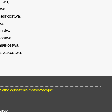
stwa
,
twa
,
ędrkostwa
,
wa
,
kostwa
,
kostwa
,
iałkostwa
,
a
,
żakostwa
,
atne ogłoszenia motoryzacyjne
kiego