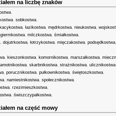
iałem na liczbę znaków
ostwa
,
ukostwa
,
sobkostwa
,
kacykostwa
,
łazikostwa
,
mędrkostwa
,
nieukostwa
,
wojskos
,
giermkostwa
,
milczkostwa
,
śmiałkostwa
,
a
,
dojutrkostwa
,
łotrzykostwa
,
mięczakostwa
,
podsędkostwa
twa
,
kieszonkostwa
,
komornikostwa
,
marszałkostwa
,
mieczn
amotnikostwa
,
skarbnikostwa
,
strażnikostwa
,
ulicznikostwa
wa
,
porucznikostwa
,
pułkownikostwa
,
świętoszkostwa
,
twa
,
namiestnikostwa
,
społecznikostwa
,
ostwa
,
rzezimieszkostwa
,
kostwa
,
świszczypałkostwa
,
iałem na część mowy