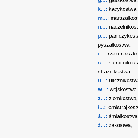
g...:
gaszkostwa
k...:
kacykostwa
m...:
marszałkos
n...:
naczelnikos
p...:
paniczykos
pyszałkostwa
,
r...:
rzezimieszk
s...:
samotnikos
strażnikostwa
,
u...:
ulicznikostw
w...:
wojskostwa
z...:
ziomkostwa
,
ł...:
łamistrajkos
ś...:
śmiałkostwa
ż...:
żakostwa
,