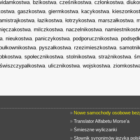
widamkostwa
,
bzikostwa
,
cześnikostwa
,
członkostwa
,
diuko
kostwa
,
gaszkostwa
,
giermkostwa
,
kacykostwa
,
kieszonkos
łamistrajkostwa
,
łazikostwa
,
łotrzykostwa
,
marszałkostwa
,
m
mięczakostwa
,
milczkostwa
,
naczelnikostwa
,
namiestnikost
a
,
nieukostwa
,
paniczykostwa
,
podporucznikostwa
,
podsęd
pułkownikostwa
,
pyszałkostwa
,
rzezimieszkostwa
,
samotni
obkostwa
,
społecznikostwa
,
stolnikostwa
,
strażnikostwa
,
śm
świszczypałkostwa
,
ulicznikostwa
,
wojskostwa
,
ziomkostw
»
Nowe samochody osobowe bezpł
»
Translator Alfabetu Morse'a
»
Śmieszne wyliczanki
»
Słownik synonimów języka pols