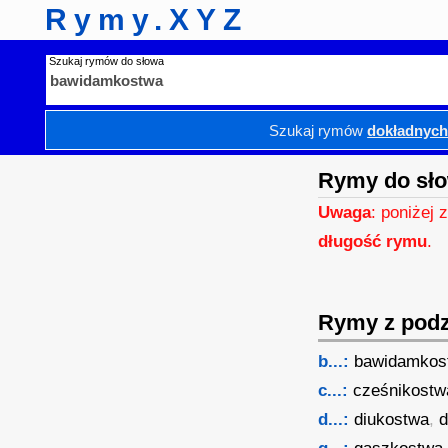
Rymy.XYZ
Szukaj rymów do słowa
Szukaj rymów
dokładnyc
Rymy do sł
Uwaga
: poniżej 
długość rymu
.
Rymy z podzi
b...:
bawidamkos
c...:
cześnikostw
d...:
diukostwa
,
d