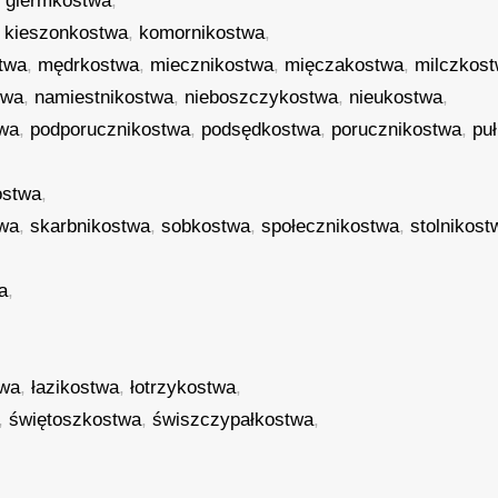
,
giermkostwa
,
,
kieszonkostwa
,
komornikostwa
,
twa
,
mędrkostwa
,
miecznikostwa
,
mięczakostwa
,
milczkos
twa
,
namiestnikostwa
,
nieboszczykostwa
,
nieukostwa
,
twa
,
podporucznikostwa
,
podsędkostwa
,
porucznikostwa
,
pu
ostwa
,
twa
,
skarbnikostwa
,
sobkostwa
,
społecznikostwa
,
stolnikost
a
,
,
twa
,
łazikostwa
,
łotrzykostwa
,
,
świętoszkostwa
,
świszczypałkostwa
,