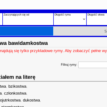
Zaczynających się od
Długość rymu
Długość słowa
h
S
owa bawidamkostwa
znajdują się tylko przykładowe rymy. Aby zobaczyć pełne wy
Filtruj rymy:
ałem na literę
twa
,
bzikostwa
,
a
,
członkostwa
,
ojutrkostwa
,
dukostwa
,