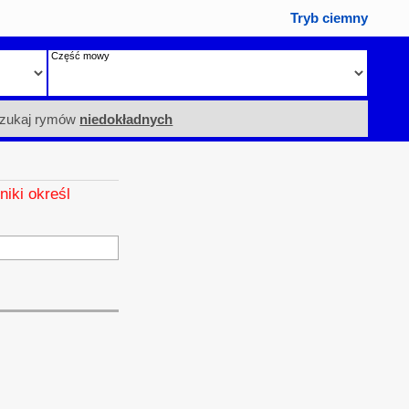
Tryb ciemny
Część mowy
zukaj rymów
niedokładnych
niki określ