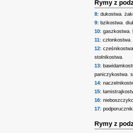
Rymy z podz
8:
dukostwa
,
żak
9:
bzikostwa
,
di
10:
gaszkostwa
,
11:
członkostwa
12:
cześnikostw
stolnikostwa
,
13:
bawidamkos
paniczykostwa
,
s
14:
naczelnikost
15:
łamistrajkos
16:
nieboszczyk
17:
podporuczni
Rymy z podz