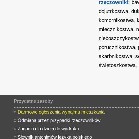
rzeczowniki:
ba
dojutrkostwa
,
du
komornikostwa
,
miecznikostwa
,
nieboszczykostw
porucznikostwa
,
skarbnikostwa
,
s
świętoszkostwa
,
Przydatne zasoby
»
Darmowe ogłoszenia wynajmu mieszkania
»
Odmiana przez przypadki rzeczowników
»
Zagadki dla dzieci do wydruku
»
Słownik antonimów języka polskiego