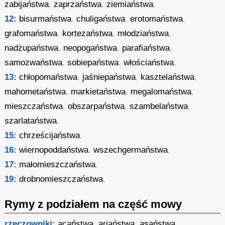
zabijaństwa
,
zaprzaństwa
,
ziemiaństwa
,
12:
bisurmaństwa
,
chuligaństwa
,
erotomaństwa
,
grafomaństwa
,
kortezaństwa
,
młodziaństwa
,
nadżupaństwa
,
neopogaństwa
,
parafiaństwa
,
samozwaństwa
,
sobiepaństwa
,
włościaństwa
,
13:
chłopomaństwa
,
jaśniepaństwa
,
kasztelaństwa
,
mahometaństwa
,
markietaństwa
,
megalomaństwa
,
mieszczaństwa
,
obszarpaństwa
,
szambelaństwa
,
szarlataństwa
,
15:
chrześcijaństwa
,
16:
wiernopoddaństwa
,
wszechgermaństwa
,
17:
małomieszczaństwa
,
19:
drobnomieszczaństwa
,
Rymy z podziałem na część mowy
rzeczowniki:
acaństwa
,
ariaństwa
,
asaństwa
,