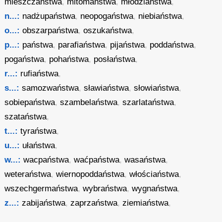
mieszczaństwa
,
mitomaństwa
,
młodziaństwa
,
n...:
nadżupaństwa
,
neopogaństwa
,
niebiaństwa
,
o...:
obszarpaństwa
,
oszukaństwa
,
p...:
państwa
,
parafiaństwa
,
pijaństwa
,
poddaństwa
,
pogaństwa
,
pohaństwa
,
posłaństwa
,
r...:
rufiaństwa
,
s...:
samozwaństwa
,
sławiaństwa
,
słowiaństwa
,
sobiepaństwa
,
szambelaństwa
,
szarlataństwa
,
szataństwa
,
t...:
tyraństwa
,
u...:
ułaństwa
,
w...:
wacpaństwa
,
waćpaństwa
,
wasaństwa
,
weteraństwa
,
wiernopoddaństwa
,
włościaństwa
,
wszechgermaństwa
,
wybraństwa
,
wygnaństwa
,
z...:
zabijaństwa
,
zaprzaństwa
,
ziemiaństwa
,