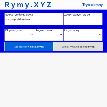
Rymy.XYZ
Tryb ciemny
Szukaj rymów do słowa
Zaczynających się od
Długość rymu
Długość słowa
Część mowy
Szukaj rymów
dokładnych
Szukaj rymów
niedokładnych