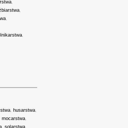
rstwa
,
żbiarstwa
,
twa
,
elnikarstwa
,
rstwa
,
husarstwa
,
,
mocarstwa
,
a
,
solarstwa
,