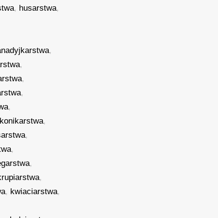
stwa
,
husarstwa
,
anadyjkarstwa
,
rstwa
,
arstwa
,
arstwa
,
twa
,
konikarstwa
,
sarstwa
,
twa
,
ęgarstwa
,
krupiarstwa
,
wa
,
kwiaciarstwa
,