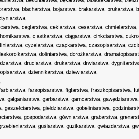
ednarstwa
,
bekoniarstwa
,
bękarstwa
,
bibliotekarstwa
,
bieliź
brarstwa
,
blacharstwa
,
bojarstwa
,
brakarstwa
,
brukarstwa
,
b
ztyniarstwa
,
,
carstwa
,
ceglarstwa
,
ceklarstwa
,
cesarstwa
,
chmielarstwa
homikarstwa
,
ciastkarstwa
,
ciągarstwa
,
cinkciarstwa
,
cukr
liniarstwa
,
cyzelarstwa
,
czapkarstwa
,
czasopisarstwa
,
czci
deskorolkarstwa
,
doliniarstwa
,
dorożkarstwa
,
dramatopisars
żdżarstwa
,
druciarstwa
,
drukarstwa
,
drwiarstwa
,
dygnitarstw
jopisarstwa
,
dziennikarstwa
,
dziewiarstwa
,
a
,
farbiarstwa
,
farsopisarstwa
,
figlarstwa
,
fraszkopisarstwa
,
fu
wa
,
gałganiarstwa
,
garbarstwa
,
garncarstwa
,
gawędziarstwa
a
,
geszefciarstwa
,
giełdziarstwa
,
gobeliniarstwa
,
godziniars
eciarstwa
,
gospodarstwa
,
gówniarstwa
,
grabarstwa
,
grenars
grzebieniarstwa
,
guślarstwa
,
guzikarstwa
,
gwiazdarstwa
,
gw