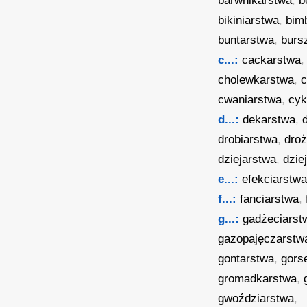
barwnikarstwa
,
b
bikiniarstwa
,
bim
buntarstwa
,
burs
c...:
cackarstwa
cholewkarstwa
,
c
cwaniarstwa
,
cyk
d...:
dekarstwa
,
drobiarstwa
,
dro
dziejarstwa
,
dzie
e...:
efekciarstw
f...:
fanciarstwa
,
g...:
gadżeciarst
gazopajęczarstw
gontarstwa
,
gors
gromadkarstwa
,
gwoździarstwa
,