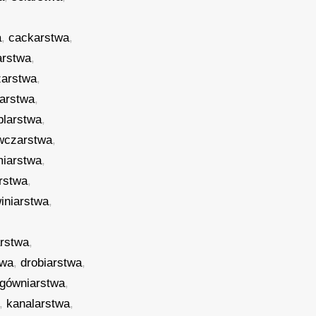
a
,
cackarstwa
,
arstwa
,
zarstwa
,
arstwa
,
larstwa
,
wczarstwa
,
miarstwa
,
rstwa
,
iniarstwa
,
arstwa
,
twa
,
drobiarstwa
,
gówniarstwa
,
,
kanalarstwa
,