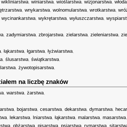
,
wikliniarstwa
,
winiarstwa
,
wioślarstwa
,
wizjonarstwa
,
włoda
ętrzarstwa
,
wnykarstwa
,
wolnomularstwa
,
wrotkarstwa
,
wró
,
wycinankarstwa
,
wykrętarstwa
,
wyłuszczarstwa
,
wyspiars
wa
,
zadymiarstwa
,
zbrojarstwa
,
zielarstwa
,
zieleniarstwa
,
zi
a
,
łąkarstwa
,
łgarstwa
,
łyżwiarstwa
,
wa
,
ślusarstwa
,
świątkarstwa
,
larstwa
,
żywotopisarstwa
,
iałem na liczbę znaków
wa
,
warstwa
,
żarstwa
,
arstwa
,
bojarstwa
,
cesarstwa
,
dekarstwa
,
dymarstwa
,
heca
stwa
,
lekarstwa
,
lniarstwa
,
łąkarstwa
,
malarstwa
,
masarstwa
rstwa
,
obżarstwa
,
pisarstwa
,
psiarstwa
,
rymarstwa
,
sitarstw