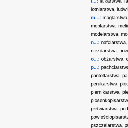
l...:
lalkarstwa
,
l
lotniarstwa
,
ludw
m...:
maglarstwa
meblarstwa
,
meli
modelarstwa
,
mo
n...:
nafciarstwa
niezdarstwa
,
now
o...:
obżarstwa
,
p...:
pachciarstw
pantoflarstwa
,
pa
perukarstwa
,
pie
piernikarstwa
,
pi
piosenkopisarst
płetwiarstwa
,
pod
powieściopisars
pszczelarstwa
,
p