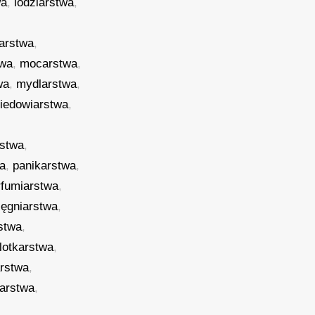
wa
,
lodziarstwa
,
arstwa
,
twa
,
mocarstwa
,
wa
,
mydlarstwa
,
iedowiarstwa
,
stwa
,
wa
,
panikarstwa
,
rfumiarstwa
,
lęgniarstwa
,
stwa
,
lotkarstwa
,
arstwa
,
iarstwa
,