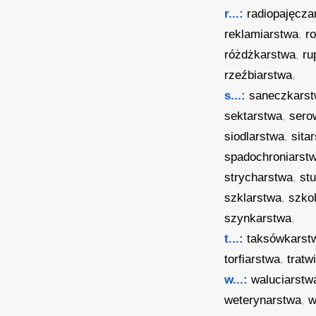
r...:
radiopajęcza
reklamiarstwa
,
r
różdżkarstwa
,
ru
rzeźbiarstwa
,
s...:
saneczkars
sektarstwa
,
sero
siodlarstwa
,
sita
spadochroniarst
strycharstwa
,
st
szklarstwa
,
szko
szynkarstwa
,
t...:
taksówkarst
torfiarstwa
,
tratw
w...:
waluciarstw
weterynarstwa
,
w