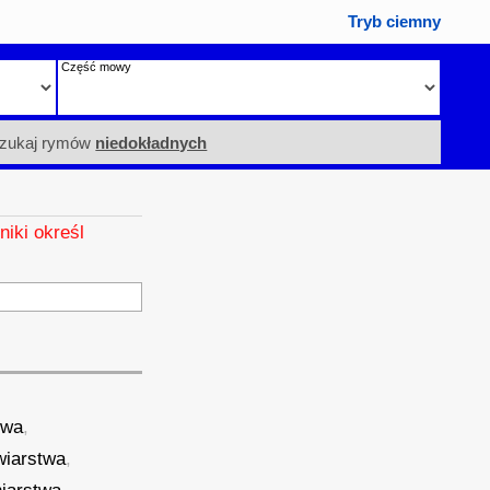
Tryb ciemny
Część mowy
zukaj rymów
niedokładnych
niki określ
twa
,
wiarstwa
,