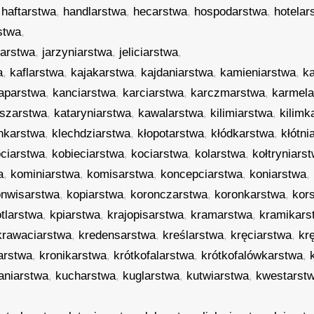
,
haftarstwa
,
handlarstwa
,
hecarstwa
,
hospodarstwa
,
hotelar
stwa
,
jarstwa
,
jarzyniarstwa
,
jeliciarstwa
,
a
,
kaflarstwa
,
kajakarstwa
,
kajdaniarstwa
,
kamieniarstwa
,
k
aparstwa
,
kanciarstwa
,
karciarstwa
,
karczmarstwa
,
karmela
szarstwa
,
kataryniarstwa
,
kawalarstwa
,
kilimiarstwa
,
kilimk
nkarstwa
,
klechdziarstwa
,
kłopotarstwa
,
kłódkarstwa
,
kłótni
ciarstwa
,
kobieciarstwa
,
kociarstwa
,
kolarstwa
,
kołtryniars
a
,
kominiarstwa
,
komisarstwa
,
koncepciarstwa
,
koniarstwa
,
onwisarstwa
,
kopiarstwa
,
koronczarstwa
,
koronkarstwa
,
kor
tlarstwa
,
kpiarstwa
,
krajopisarstwa
,
kramarstwa
,
kramikars
krawaciarstwa
,
kredensarstwa
,
kreślarstwa
,
kręciarstwa
,
kr
arstwa
,
kronikarstwa
,
krótkofalarstwa
,
krótkofalówkarstwa
,
aniarstwa
,
kucharstwa
,
kuglarstwa
,
kutwiarstwa
,
kwestarst