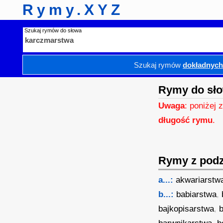
Rymy.XYZ
Szukaj rymów do słowa
Szukaj rymów
dokładnyc
Rymy do sł
Uwaga
: poniżej 
długość rymu
.
Rymy z podzi
a...:
akwariarstw
b...:
babiarstwa
,
bajkopisarstwa
,