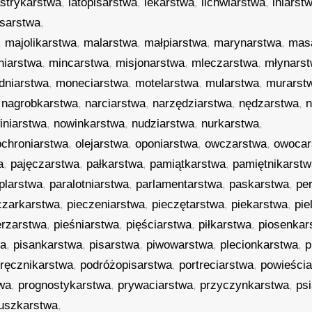
astrykarstwa
,
latopisarstwa
,
lekarstwa
,
lichwiarstwa
,
lniarst
isarstwa
,
,
majolikarstwa
,
malarstwa
,
małpiarstwa
,
marynarstwa
,
mas
niarstwa
,
mincarstwa
,
misjonarstwa
,
mleczarstwa
,
młynars
dniarstwa
,
moneciarstwa
,
motelarstwa
,
mularstwa
,
murarst
,
nagrobkarstwa
,
narciarstwa
,
narzędziarstwa
,
nędzarstwa
,
n
iniarstwa
,
nowinkarstwa
,
nudziarstwa
,
nurkarstwa
,
ochroniarstwa
,
olejarstwa
,
oponiarstwa
,
owczarstwa
,
owocar
a
,
pajęczarstwa
,
pałkarstwa
,
pamiątkarstwa
,
pamiętnikarst
plarstwa
,
paralotniarstwa
,
parlamentarstwa
,
paskarstwa
,
pe
czarkarstwa
,
pieczeniarstwa
,
pieczętarstwa
,
piekarstwa
,
pie
erzarstwa
,
pieśniarstwa
,
pięściarstwa
,
piłkarstwa
,
piosenkar
wa
,
pisankarstwa
,
pisarstwa
,
piwowarstwa
,
plecionkarstwa
,
p
ręcznikarstwa
,
podróżopisarstwa
,
portreciarstwa
,
powieści
twa
,
prognostykarstwa
,
prywaciarstwa
,
przyczynkarstwa
,
ps
uszkarstwa
,