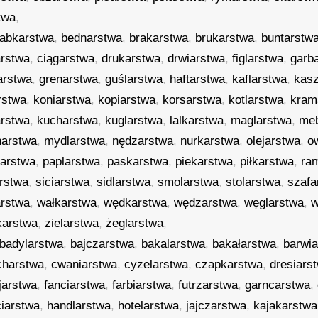
twa
,
abkarstwa
,
bednarstwa
,
brakarstwa
,
brukarstwa
,
buntarstw
arstwa
,
ciągarstwa
,
drukarstwa
,
drwiarstwa
,
figlarstwa
,
garb
arstwa
,
grenarstwa
,
guślarstwa
,
haftarstwa
,
kaflarstwa
,
kas
rstwa
,
koniarstwa
,
kopiarstwa
,
korsarstwa
,
kotlarstwa
,
kram
arstwa
,
kucharstwa
,
kuglarstwa
,
lalkarstwa
,
maglarstwa
,
meb
narstwa
,
mydlarstwa
,
nędzarstwa
,
nurkarstwa
,
olejarstwa
,
o
karstwa
,
paplarstwa
,
paskarstwa
,
piekarstwa
,
piłkarstwa
,
ra
rstwa
,
siciarstwa
,
sidlarstwa
,
smolarstwa
,
stolarstwa
,
szafa
arstwa
,
wałkarstwa
,
wędkarstwa
,
wędzarstwa
,
węglarstwa
,
w
arstwa
,
zielarstwa
,
żeglarstwa
,
badylarstwa
,
bajczarstwa
,
bakalarstwa
,
bakałarstwa
,
barwi
charstwa
,
cwaniarstwa
,
cyzelarstwa
,
czapkarstwa
,
dresiars
jarstwa
,
fanciarstwa
,
farbiarstwa
,
futrzarstwa
,
garncarstwa
,
ciarstwa
,
handlarstwa
,
hotelarstwa
,
jajczarstwa
,
kajakarstwa