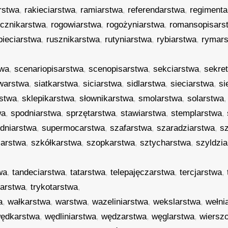
rstwa
,
rakieciarstwa
,
ramiarstwa
,
referendarstwa
,
regimenta
ocznikarstwa
,
rogowiarstwa
,
rogożyniarstwa
,
romansopisars
pieciarstwa
,
rusznikarstwa
,
rutyniarstwa
,
rybiarstwa
,
rymar
twa
,
scenariopisarstwa
,
scenopisarstwa
,
sekciarstwa
,
sekre
warstwa
,
siatkarstwa
,
siciarstwa
,
sidlarstwa
,
sieciarstwa
,
si
rstwa
,
sklepikarstwa
,
słownikarstwa
,
smolarstwa
,
solarstwa
,
wa
,
spodniarstwa
,
sprzętarstwa
,
stawiarstwa
,
stemplarstwa
,
udniarstwa
,
supermocarstwa
,
szafarstwa
,
szaradziarstwa
,
s
larstwa
,
szkółkarstwa
,
szopkarstwa
,
sztycharstwa
,
szyldzi
wa
,
tandeciarstwa
,
tatarstwa
,
telepajęczarstwa
,
tercjarstwa
,
iarstwa
,
trykotarstwa
,
a
,
wałkarstwa
,
warstwa
,
wazeliniarstwa
,
wekslarstwa
,
wełni
ędkarstwa
,
wędliniarstwa
,
wędzarstwa
,
węglarstwa
,
wiersz