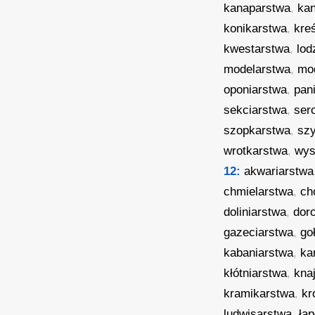
kanaparstwa
,
kan
konikarstwa
,
kre
kwestarstwa
,
lod
modelarstwa
,
mo
oponiarstwa
,
pan
sekciarstwa
,
ser
szopkarstwa
,
sz
wrotkarstwa
,
wys
12:
akwariarstwa
chmielarstwa
,
ch
doliniarstwa
,
dor
gazeciarstwa
,
go
kabaniarstwa
,
ka
kłótniarstwa
,
kna
kramikarstwa
,
kr
ludwisarstwa
,
ła