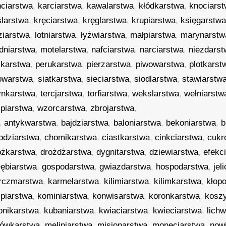
ciarstwa
,
karciarstwa
,
kawalarstwa
,
kłódkarstwa
,
knociars
ślarstwa
,
kręciarstwa
,
kręglarstwa
,
krupiarstwa
,
księgarstw
ziarstwa
,
lotniarstwa
,
łyżwiarstwa
,
małpiarstwa
,
marynarstw
dniarstwa
,
motelarstwa
,
nafciarstwa
,
narciarstwa
,
niezdarst
ikarstwa
,
perukarstwa
,
pierzarstwa
,
piwowarstwa
,
plotkarst
owarstwa
,
siatkarstwa
,
sieciarstwa
,
siodlarstwa
,
stawiarstw
ynkarstwa
,
tercjarstwa
,
torfiarstwa
,
wekslarstwa
,
wełniarstw
piarstwa
,
wzorcarstwa
,
zbrojarstwa
,
,
antykwarstwa
,
bajdziarstwa
,
baloniarstwa
,
bekoniarstwa
,
b
odziarstwa
,
chomikarstwa
,
ciastkarstwa
,
cinkciarstwa
,
cukr
ożkarstwa
,
drożdżarstwa
,
dygnitarstwa
,
dziewiarstwa
,
efekc
łębiarstwa
,
gospodarstwa
,
gwiazdarstwa
,
hospodarstwa
,
jel
rczmarstwa
,
karmelarstwa
,
kilimiarstwa
,
kilimkarstwa
,
kłop
jpiarstwa
,
kominiarstwa
,
konwisarstwa
,
koronkarstwa
,
kosz
onikarstwa
,
kubaniarstwa
,
kwiaciarstwa
,
kwieciarstwa
,
lich
pówkarstwa
,
meliniarstwa
,
misjonarstwa
,
moneciarstwa
,
now