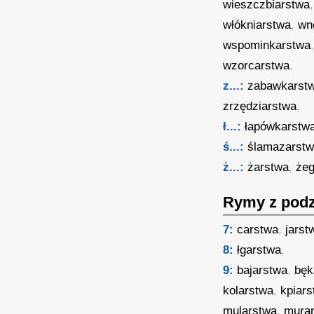
wieszczbiarstwa
włókniarstwa
,
wn
wspominkarstwa
wzorcarstwa
,
z...:
zabawkarst
zrzędziarstwa
,
ł...:
łapówkarstw
ś...:
ślamazarst
ż...:
żarstwa
,
żeg
Rymy z podz
7:
carstwa
,
jarst
8:
łgarstwa
,
9:
bajarstwa
,
bęk
kolarstwa
,
kpiar
mularstwa
,
mura