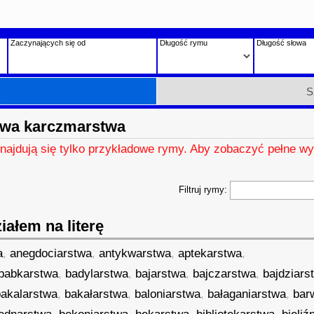
Zaczynających się od
Długość rymu
Długość słowa
h
S
owa karczmarstwa
znajdują się tylko przykładowe rymy. Aby zobaczyć pełne wy
Filtruj rymy:
ałem na literę
a
,
anegdociarstwa
,
antykwarstwa
,
aptekarstwa
,
babkarstwa
,
badylarstwa
,
bajarstwa
,
bajczarstwa
,
bajdziars
bakalarstwa
,
bakałarstwa
,
baloniarstwa
,
bałaganiarstwa
,
bar