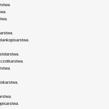
rstwa
,
twa
,
stwa
,
tarstwa
,
elankopisarstwa
,
stolarstwa
,
zczotkarstwa
,
arstwa
,
tokarstwa
,
arstwa
,
opisarstwa
,