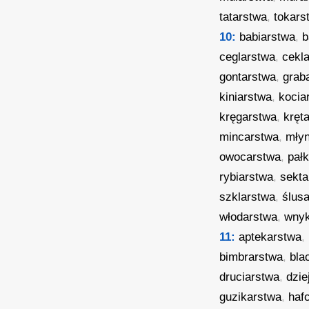
tatarstwa
,
tokars
10:
babiarstwa
,
b
ceglarstwa
,
cekl
gontarstwa
,
grab
kiniarstwa
,
kocia
kręgarstwa
,
kręt
mincarstwa
,
mły
owocarstwa
,
pał
rybiarstwa
,
sekta
szklarstwa
,
ślus
włodarstwa
,
wnyk
11:
aptekarstwa
,
bimbrarstwa
,
bla
druciarstwa
,
dzie
guzikarstwa
,
haf