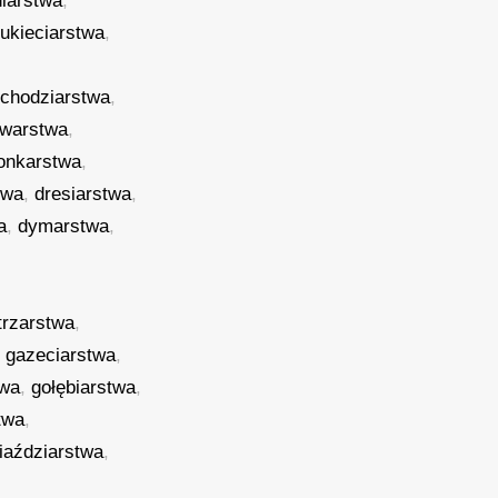
niarstwa
,
ukieciarstwa
,
,
chodziarstwa
,
owarstwa
,
onkarstwa
,
twa
,
dresiarstwa
,
a
,
dymarstwa
,
trzarstwa
,
,
gazeciarstwa
,
twa
,
gołębiarstwa
,
twa
,
iaździarstwa
,