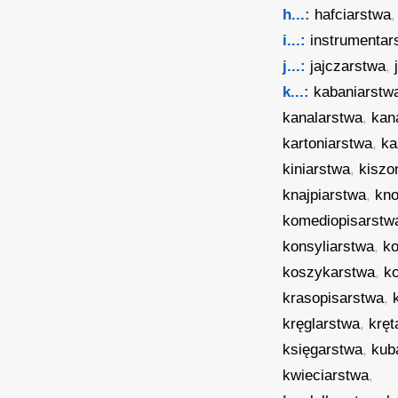
h...:
hafciarstwa
i...:
instrumentar
j...:
jajczarstwa
,
k...:
kabaniarstw
kanalarstwa
,
kan
kartoniarstwa
,
ka
kiniarstwa
,
kiszo
knajpiarstwa
,
kno
komediopisarstw
konsyliarstwa
,
k
koszykarstwa
,
ko
krasopisarstwa
,
kręglarstwa
,
kręt
księgarstwa
,
kub
kwieciarstwa
,