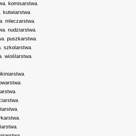
twa
,
komisarstwa
,
a
,
kutwiarstwa
,
a
,
mleczarstwa
,
wa
,
nudziarstwa
,
wa
,
puszkarstwa
,
a
,
szkolarstwa
,
a
,
wioślarstwa
,
ikiniarstwa
,
owarstwa
,
iarstwa
,
iciarstwa
,
otarstwa
,
ykarstwa
,
wiarstwa
,
iniarstwa
,