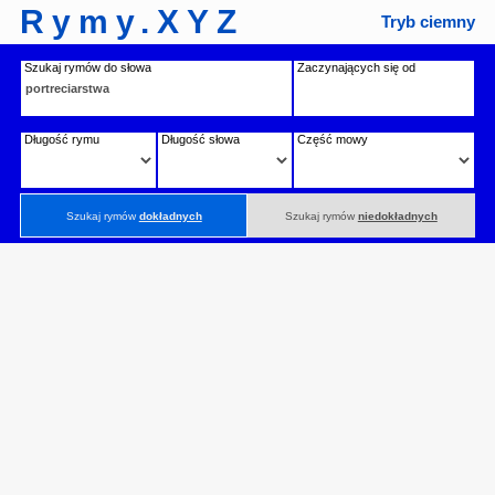
Rymy.XYZ
Tryb ciemny
Szukaj rymów do słowa
Zaczynających się od
Długość rymu
Długość słowa
Część mowy
Szukaj rymów
dokładnych
Szukaj rymów
niedokładnych