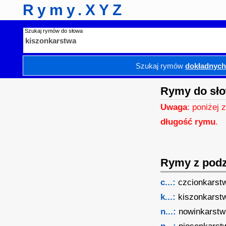
Rymy.XYZ
Szukaj rymów do słowa
Szukaj rymów
dokładnyc
Rymy do sło
Uwaga
: poniżej 
długość rymu
.
Rymy z podzi
c...:
czcionkarst
k...:
kiszonkarst
n...:
nowinkarstw