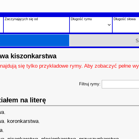
Zaczynających się od
Długość rymu
Długość słowa
h
S
wa kiszonkarstwa
znajdują się tylko przykładowe rymy. Aby zobaczyć pełne wy
Filtruj rymy:
ałem na literę
wa
,
wa
,
koronkarstwa
,
a
,