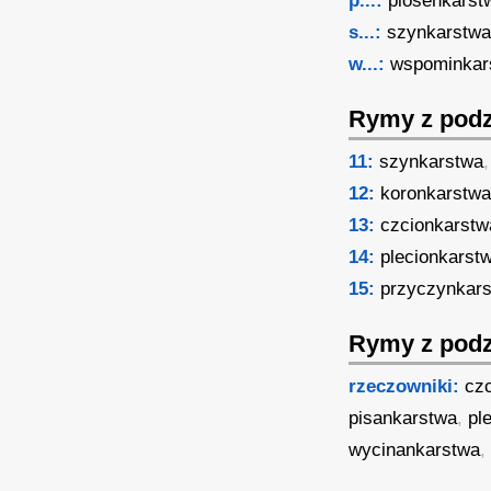
p...:
piosenkarst
s...:
szynkarstw
w...:
wspominkar
Rymy z podz
11:
szynkarstwa
,
12:
koronkarstw
13:
czcionkarstw
14:
plecionkarst
15:
przyczynkar
Rymy z podz
rzeczowniki:
cz
pisankarstwa
,
pl
wycinankarstwa
,