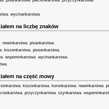
wa
,
pisankarstwa
,
plecionkarstwa
,
przyczynkarstwa
,
a
,
stwa
,
wycinankarstwa
,
iałem na liczbę znaków
a
,
nowinkarstwa
,
pisankarstwa
,
a
,
kiszonkarstwa
,
piosenkarstwa
,
wa
,
wspominkarstwa
,
wycinankarstwa
,
stwa
,
iałem na część mowy
cionkarstwa
,
kiszonkarstwa
,
koronkarstwa
,
nowinkarstwa
,
p
ecionkarstwa
,
przyczynkarstwa
,
szynkarstwa
,
wspominkars