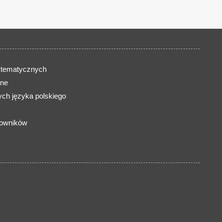
 tematycznych
ine
ch języka polskiego
zowników