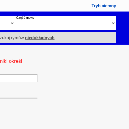
Tryb ciemny
Część mowy
zukaj rymów
niedokładnych
niki określ