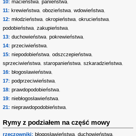
10:
macieństwa
,
panieństwa
,
11:
krewieństwa
,
obozieństwa
,
wdowieństwa
,
12:
młodzieństwa
,
okropieństwa
,
okrucieństwa
,
podobieństwa
,
zakupieństwa
,
13:
duchowieństwa
,
pokrewieństwa
,
14:
przeciwieństwa
,
15:
niepodobieństwa
,
odszczepieństwa
,
sprzeciwieństwa
,
staropanieństwa
,
szkaradzieństwa
,
16:
błogosławieństwa
,
17:
podprzeciwieństwa
,
18:
prawdopodobieństwa
,
19:
niebłogosławieństwa
,
21:
nieprawdopodobieństwa
,
Rymy z podziałem na część mowy
rzeczowniki:
błogosławieństwa
,
duchowieństwa
,