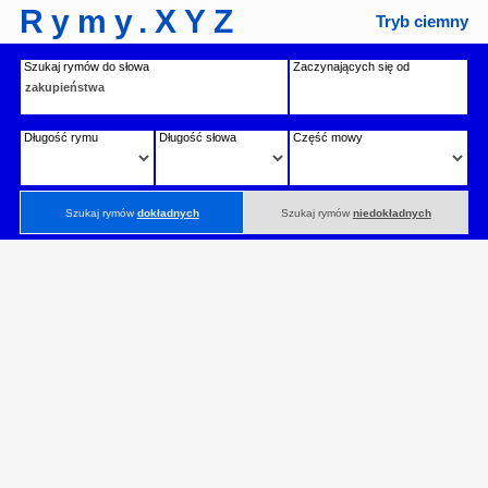
Rymy.XYZ
Tryb ciemny
Szukaj rymów do słowa
Zaczynających się od
Długość rymu
Długość słowa
Część mowy
Szukaj rymów
dokładnych
Szukaj rymów
niedokładnych