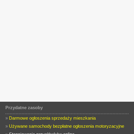
Przydatne zasoby
»
Darmowe ogłoszenia sprzedaży mieszkania
»
Używane samochody bezpłatne ogłoszenia motoryzacyjne