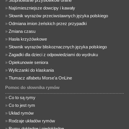
»
Stopniowanie przysłówków online
»
Najśmieszniejsze dowcipy i kawały
»
Słownik wyrazów przeciwstawnych języka polskiego
»
Odmiana imion żeńskich przez przypadki
»
Zmiana czasu
»
Hasła krzyżówkowe
»
Słownik wyrazów bliskoznacznych języka polskiego
»
Zagadki dla dzieci z odpowiedziami do wydruku
»
Opiekunowie seniora
»
Wyliczanki do klaskania
»
Tłumacz alfabetu Morse'a OnLine
Pomoc do słownika rymów
»
Co to są rymy
»
Co to jest rym
»
Układ rymów
»
Rodzaje układów rymów
»
Rymy dokładne i niedokładne