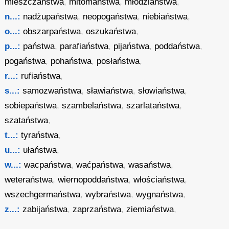
mieszczaństwa
,
mitomaństwa
,
młodziaństwa
,
n...:
nadżupaństwa
,
neopogaństwa
,
niebiaństwa
,
o...:
obszarpaństwa
,
oszukaństwa
,
p...:
państwa
,
parafiaństwa
,
pijaństwa
,
poddaństwa
,
pogaństwa
,
pohaństwa
,
posłaństwa
,
r...:
rufiaństwa
,
s...:
samozwaństwa
,
sławiaństwa
,
słowiaństwa
,
sobiepaństwa
,
szambelaństwa
,
szarlataństwa
,
szataństwa
,
t...:
tyraństwa
,
u...:
ułaństwa
,
w...:
wacpaństwa
,
waćpaństwa
,
wasaństwa
,
weteraństwa
,
wiernopoddaństwa
,
włościaństwa
,
wszechgermaństwa
,
wybraństwa
,
wygnaństwa
,
z...:
zabijaństwa
,
zaprzaństwa
,
ziemiaństwa
,