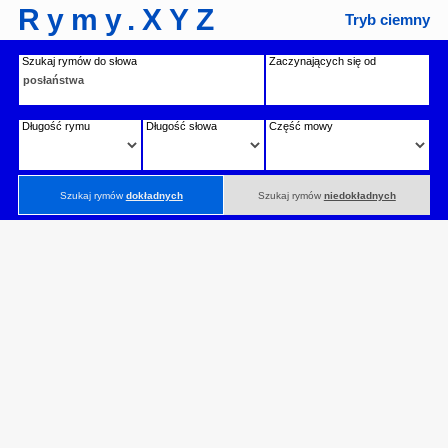
Rymy.XYZ
Tryb ciemny
Szukaj rymów do słowa
Zaczynających się od
Długość rymu
Długość słowa
Część mowy
Szukaj rymów
dokładnych
Szukaj rymów
niedokładnych