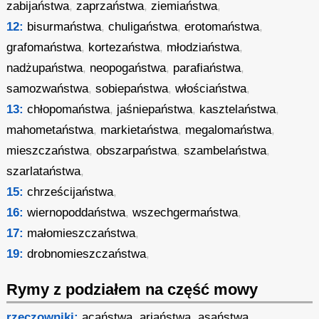
zabijaństwa
,
zaprzaństwa
,
ziemiaństwa
,
12:
bisurmaństwa
,
chuligaństwa
,
erotomaństwa
,
grafomaństwa
,
kortezaństwa
,
młodziaństwa
,
nadżupaństwa
,
neopogaństwa
,
parafiaństwa
,
samozwaństwa
,
sobiepaństwa
,
włościaństwa
,
13:
chłopomaństwa
,
jaśniepaństwa
,
kasztelaństwa
,
mahometaństwa
,
markietaństwa
,
megalomaństwa
,
mieszczaństwa
,
obszarpaństwa
,
szambelaństwa
,
szarlataństwa
,
15:
chrześcijaństwa
,
16:
wiernopoddaństwa
,
wszechgermaństwa
,
17:
małomieszczaństwa
,
19:
drobnomieszczaństwa
,
Rymy z podziałem na część mowy
rzeczowniki:
acaństwa
,
ariaństwa
,
asaństwa
,