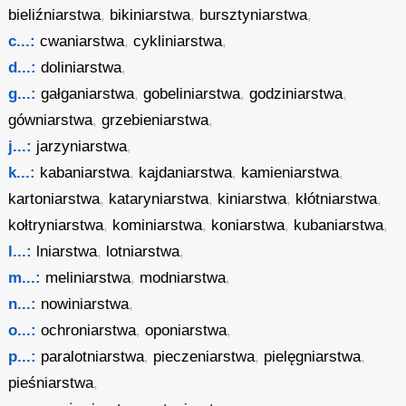
bieliźniarstwa
,
bikiniarstwa
,
bursztyniarstwa
,
c...:
cwaniarstwa
,
cykliniarstwa
,
d...:
doliniarstwa
,
g...:
gałganiarstwa
,
gobeliniarstwa
,
godziniarstwa
,
gówniarstwa
,
grzebieniarstwa
,
j...:
jarzyniarstwa
,
k...:
kabaniarstwa
,
kajdaniarstwa
,
kamieniarstwa
,
kartoniarstwa
,
kataryniarstwa
,
kiniarstwa
,
kłótniarstwa
,
kołtryniarstwa
,
kominiarstwa
,
koniarstwa
,
kubaniarstwa
,
l...:
lniarstwa
,
lotniarstwa
,
m...:
meliniarstwa
,
modniarstwa
,
n...:
nowiniarstwa
,
o...:
ochroniarstwa
,
oponiarstwa
,
p...:
paralotniarstwa
,
pieczeniarstwa
,
pielęgniarstwa
,
pieśniarstwa
,