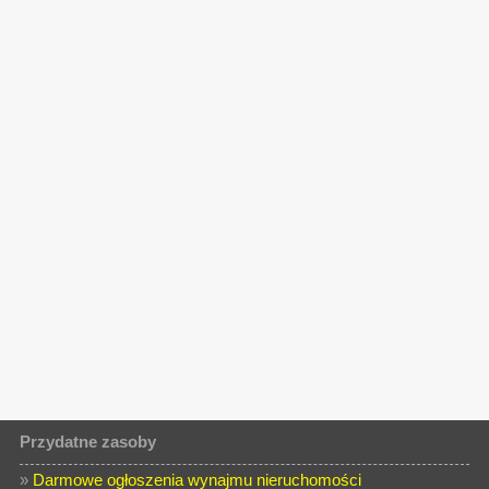
Przydatne zasoby
»
Darmowe ogłoszenia wynajmu nieruchomości