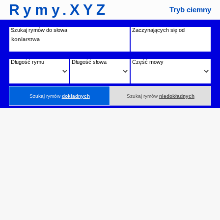
Rymy.XYZ
Tryb ciemny
Szukaj rymów do słowa
Zaczynających się od
Długość rymu
Długość słowa
Część mowy
Szukaj rymów
dokładnych
Szukaj rymów
niedokładnych