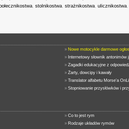
połecznikostwa
,
stolnikostwa
,
strażnikostwa
,
ulicznikostwa
,
»
Nowe motocykle darmowe ogłos
»
Internetowy słownik antonimów 
»
Zagadki edukacyjne z odpowiedz
»
Żarty, dowcipy i kawały
»
Translator alfabetu Morse'a OnL
»
Stopniowanie przysłówków i pr
»
Co to jest rym
»
Rodzaje układów rymów