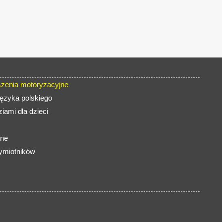
zenia motoryzacyjne
języka polskiego
iami dla dzieci
ine
zymiotników