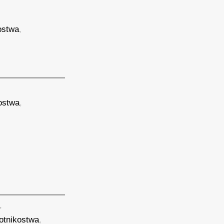
ostwa
,
ostwa
,
,
otnikostwa
,