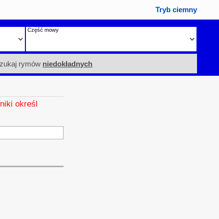
Tryb ciemny
Część mowy
zukaj rymów
niedokładnych
niki określ