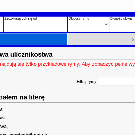
Zaczynających się od
Długość rymu
Długość słowa
h
S
wa ulicznikostwa
znajdują się tylko przykładowe rymy. Aby zobaczyć pełne wy
Filtruj rymy:
ałem na literę
a
,
twa
,
twa
,