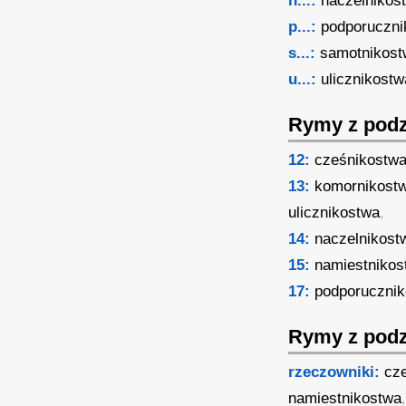
n...:
naczelnikos
p...:
podporuczni
s...:
samotnikos
u...:
ulicznikostw
Rymy z podz
12:
cześnikostw
13:
komornikost
ulicznikostwa
,
14:
naczelnikost
15:
namiestnikos
17:
podporuczni
Rymy z podz
rzeczowniki:
cz
namiestnikostwa