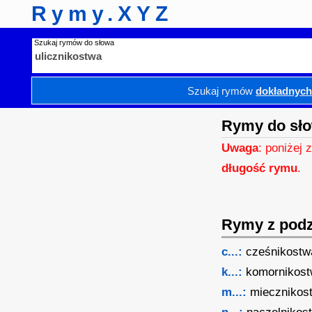
Rymy.XYZ
Szukaj rymów do słowa
Szukaj rymów
dokładnyc
Rymy do sło
Uwaga
: poniżej 
długość rymu
.
Rymy z podzi
c...:
cześnikostw
k...:
komornikos
m...:
miecznikos