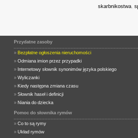
skarbnikostwa
,
s
Przydatne zasoby
»
Bezpłatne ogłoszenia nieruchomości
»
Odmiana imion przez przypadki
»
Internetowy słownik synonimów języka polskiego
»
Wyliczanki
»
Kiedy następna zmiana czasu
»
Słownik haseł i definicji
»
Niania do dziecka
Pomoc do słownika rymów
»
Co to są rymy
»
Układ rymów