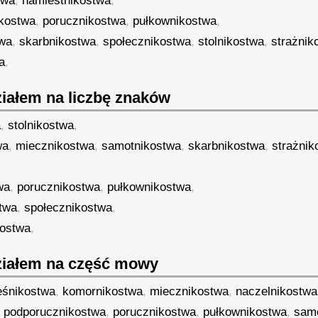
twa
,
namiestnikostwa
,
kostwa
,
porucznikostwa
,
pułkownikostwa
,
twa
,
skarbnikostwa
,
społecznikostwa
,
stolnikostwa
,
strażnik
a
,
iałem na liczbę znaków
a
,
stolnikostwa
,
wa
,
miecznikostwa
,
samotnikostwa
,
skarbnikostwa
,
strażnik
wa
,
porucznikostwa
,
pułkownikostwa
,
twa
,
społecznikostwa
,
kostwa
,
iałem na część mowy
eśnikostwa
,
komornikostwa
,
miecznikostwa
,
naczelnikostwa
,
podporucznikostwa
,
porucznikostwa
,
pułkownikostwa
,
sam