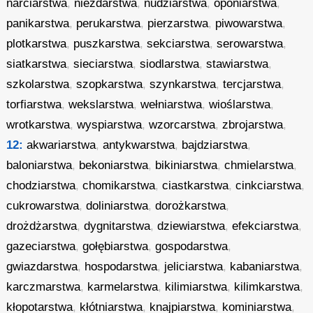
narciarstwa
,
niezdarstwa
,
nudziarstwa
,
oponiarstwa
,
panikarstwa
,
perukarstwa
,
pierzarstwa
,
piwowarstwa
,
plotkarstwa
,
puszkarstwa
,
sekciarstwa
,
serowarstwa
,
siatkarstwa
,
sieciarstwa
,
siodlarstwa
,
stawiarstwa
,
szkolarstwa
,
szopkarstwa
,
szynkarstwa
,
tercjarstwa
,
torfiarstwa
,
wekslarstwa
,
wełniarstwa
,
wioślarstwa
,
wrotkarstwa
,
wyspiarstwa
,
wzorcarstwa
,
zbrojarstwa
,
12:
akwariarstwa
,
antykwarstwa
,
bajdziarstwa
,
baloniarstwa
,
bekoniarstwa
,
bikiniarstwa
,
chmielarstwa
,
chodziarstwa
,
chomikarstwa
,
ciastkarstwa
,
cinkciarstwa
,
cukrowarstwa
,
doliniarstwa
,
dorożkarstwa
,
drożdżarstwa
,
dygnitarstwa
,
dziewiarstwa
,
efekciarstwa
,
gazeciarstwa
,
gołębiarstwa
,
gospodarstwa
,
gwiazdarstwa
,
hospodarstwa
,
jeliciarstwa
,
kabaniarstwa
,
karczmarstwa
,
karmelarstwa
,
kilimiarstwa
,
kilimkarstwa
,
kłopotarstwa
,
kłótniarstwa
,
knajpiarstwa
,
kominiarstwa
,