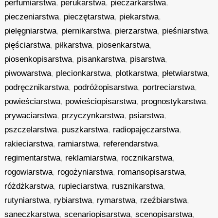
perfumiarstwa
,
perukarstwa
,
pieczarkarstwa
,
pieczeniarstwa
,
pieczętarstwa
,
piekarstwa
,
pielęgniarstwa
,
piernikarstwa
,
pierzarstwa
,
pieśniarstwa
,
pięściarstwa
,
piłkarstwa
,
piosenkarstwa
,
piosenkopisarstwa
,
pisankarstwa
,
pisarstwa
,
piwowarstwa
,
plecionkarstwa
,
plotkarstwa
,
płetwiarstwa
,
podręcznikarstwa
,
podróżopisarstwa
,
portreciarstwa
,
powieściarstwa
,
powieściopisarstwa
,
prognostykarstwa
,
prywaciarstwa
,
przyczynkarstwa
,
psiarstwa
,
pszczelarstwa
,
puszkarstwa
,
radiopajęczarstwa
,
rakieciarstwa
,
ramiarstwa
,
referendarstwa
,
regimentarstwa
,
reklamiarstwa
,
rocznikarstwa
,
rogowiarstwa
,
rogożyniarstwa
,
romansopisarstwa
,
różdżkarstwa
,
rupieciarstwa
,
rusznikarstwa
,
rutyniarstwa
,
rybiarstwa
,
rymarstwa
,
rzeźbiarstwa
,
saneczkarstwa
,
scenariopisarstwa
,
scenopisarstwa
,