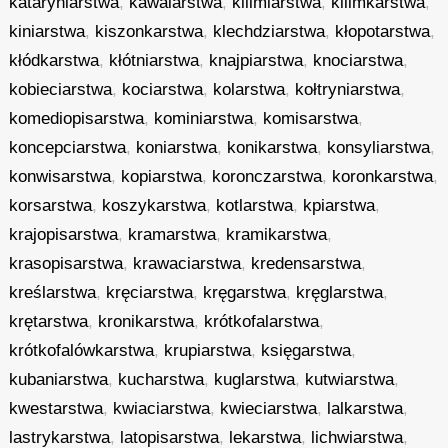
kataryniarstwa
,
kawalarstwa
,
kilimiarstwa
,
kilimkarstwa
,
kiniarstwa
,
kiszonkarstwa
,
klechdziarstwa
,
kłopotarstwa
,
kłódkarstwa
,
kłótniarstwa
,
knajpiarstwa
,
knociarstwa
,
kobieciarstwa
,
kociarstwa
,
kolarstwa
,
kołtryniarstwa
,
komediopisarstwa
,
kominiarstwa
,
komisarstwa
,
koncepciarstwa
,
koniarstwa
,
konikarstwa
,
konsyliarstwa
,
konwisarstwa
,
kopiarstwa
,
koronczarstwa
,
koronkarstwa
,
korsarstwa
,
koszykarstwa
,
kotlarstwa
,
kpiarstwa
,
krajopisarstwa
,
kramarstwa
,
kramikarstwa
,
krasopisarstwa
,
krawaciarstwa
,
kredensarstwa
,
kreślarstwa
,
kręciarstwa
,
kręgarstwa
,
kręglarstwa
,
krętarstwa
,
kronikarstwa
,
krótkofalarstwa
,
krótkofalówkarstwa
,
krupiarstwa
,
księgarstwa
,
kubaniarstwa
,
kucharstwa
,
kuglarstwa
,
kutwiarstwa
,
kwestarstwa
,
kwiaciarstwa
,
kwieciarstwa
,
lalkarstwa
,
lastrykarstwa
,
latopisarstwa
,
lekarstwa
,
lichwiarstwa
,