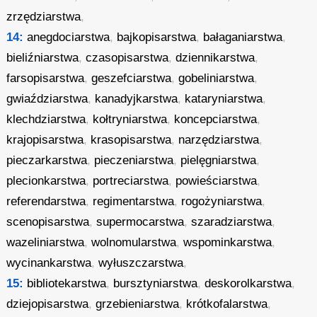
zrzędziarstwa
,
14:
anegdociarstwa
,
bajkopisarstwa
,
bałaganiarstwa
,
bieliźniarstwa
,
czasopisarstwa
,
dziennikarstwa
,
farsopisarstwa
,
geszefciarstwa
,
gobeliniarstwa
,
gwiaździarstwa
,
kanadyjkarstwa
,
kataryniarstwa
,
klechdziarstwa
,
kołtryniarstwa
,
koncepciarstwa
,
krajopisarstwa
,
krasopisarstwa
,
narzędziarstwa
,
pieczarkarstwa
,
pieczeniarstwa
,
pielęgniarstwa
,
plecionkarstwa
,
portreciarstwa
,
powieściarstwa
,
referendarstwa
,
regimentarstwa
,
rogożyniarstwa
,
scenopisarstwa
,
supermocarstwa
,
szaradziarstwa
,
wazeliniarstwa
,
wolnomularstwa
,
wspominkarstwa
,
wycinankarstwa
,
wyłuszczarstwa
,
15:
bibliotekarstwa
,
bursztyniarstwa
,
deskorolkarstwa
,
dziejopisarstwa
,
grzebieniarstwa
,
krótkofalarstwa
,