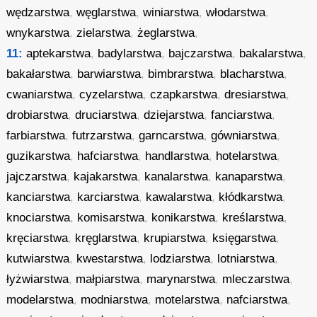
wędzarstwa
,
węglarstwa
,
winiarstwa
,
włodarstwa
,
wnykarstwa
,
zielarstwa
,
żeglarstwa
,
11:
aptekarstwa
,
badylarstwa
,
bajczarstwa
,
bakalarstwa
,
bakałarstwa
,
barwiarstwa
,
bimbrarstwa
,
blacharstwa
,
cwaniarstwa
,
cyzelarstwa
,
czapkarstwa
,
dresiarstwa
,
drobiarstwa
,
druciarstwa
,
dziejarstwa
,
fanciarstwa
,
farbiarstwa
,
futrzarstwa
,
garncarstwa
,
gówniarstwa
,
guzikarstwa
,
hafciarstwa
,
handlarstwa
,
hotelarstwa
,
jajczarstwa
,
kajakarstwa
,
kanalarstwa
,
kanaparstwa
,
kanciarstwa
,
karciarstwa
,
kawalarstwa
,
kłódkarstwa
,
knociarstwa
,
komisarstwa
,
konikarstwa
,
kreślarstwa
,
kręciarstwa
,
kręglarstwa
,
krupiarstwa
,
księgarstwa
,
kutwiarstwa
,
kwestarstwa
,
lodziarstwa
,
lotniarstwa
,
łyżwiarstwa
,
małpiarstwa
,
marynarstwa
,
mleczarstwa
,
modelarstwa
,
modniarstwa
,
motelarstwa
,
nafciarstwa
,