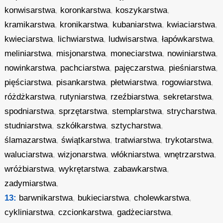
konwisarstwa
,
koronkarstwa
,
koszykarstwa
,
kramikarstwa
,
kronikarstwa
,
kubaniarstwa
,
kwiaciarstwa
,
kwieciarstwa
,
lichwiarstwa
,
ludwisarstwa
,
łapówkarstwa
,
meliniarstwa
,
misjonarstwa
,
moneciarstwa
,
nowiniarstwa
,
nowinkarstwa
,
pachciarstwa
,
pajęczarstwa
,
pieśniarstwa
,
pięściarstwa
,
pisankarstwa
,
płetwiarstwa
,
rogowiarstwa
,
różdżkarstwa
,
rutyniarstwa
,
rzeźbiarstwa
,
sekretarstwa
,
spodniarstwa
,
sprzętarstwa
,
stemplarstwa
,
strycharstwa
,
studniarstwa
,
szkółkarstwa
,
sztycharstwa
,
ślamazarstwa
,
świątkarstwa
,
tratwiarstwa
,
trykotarstwa
,
waluciarstwa
,
wizjonarstwa
,
włókniarstwa
,
wnętrzarstwa
,
wróżbiarstwa
,
wykrętarstwa
,
zabawkarstwa
,
zadymiarstwa
,
13:
barwnikarstwa
,
bukieciarstwa
,
cholewkarstwa
,
cykliniarstwa
,
czcionkarstwa
,
gadżeciarstwa
,