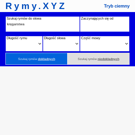
Rymy.XYZ
Tryb ciemny
Szukaj rymów do słowa
Zaczynających się od
Długość rymu
Długość słowa
Część mowy
Szukaj rymów
dokładnych
Szukaj rymów
niedokładnych