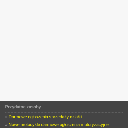
Przydatne zasoby
»
Darmowe ogłoszenia sprzedaży działki
»
Nowe motocykle darmowe ogłoszenia motoryzacyjne