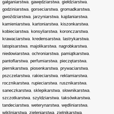
gałganiarstwa
,
gawędziarstwa
,
giełdziarstwa
,
godziniarstwa
,
gorseciarstwa
,
gromadkarstwa
,
gwoździarstwa
,
jarzyniarstwa
,
kajdaniarstwa
,
kamieniarstwa
,
kartoniarstwa
,
kiszonkarstwa
,
kobieciarstwa
,
konsyliarstwa
,
koronczarstwa
,
krawaciarstwa
,
kredensarstwa
,
lastrykarstwa
,
latopisarstwa
,
majolikarstwa
,
nagrobkarstwa
,
niedowiarstwa
,
ochroniarstwa
,
pamiątkarstwa
,
pantoflarstwa
,
perfumiarstwa
,
pieczętarstwa
,
piernikarstwa
,
piosenkarstwa
,
prywaciarstwa
,
pszczelarstwa
,
rakieciarstwa
,
reklamiarstwa
,
rocznikarstwa
,
rupieciarstwa
,
rusznikarstwa
,
saneczkarstwa
,
sklepikarstwa
,
słownikarstwa
,
szczotkarstwa
,
szyldziarstwa
,
taksówkarstwa
,
tandeciarstwa
,
weterynarstwa
,
wędliniarstwa
,
wikliniarstwa
,
zieleniarstwa
,
zielnikarstwa
,