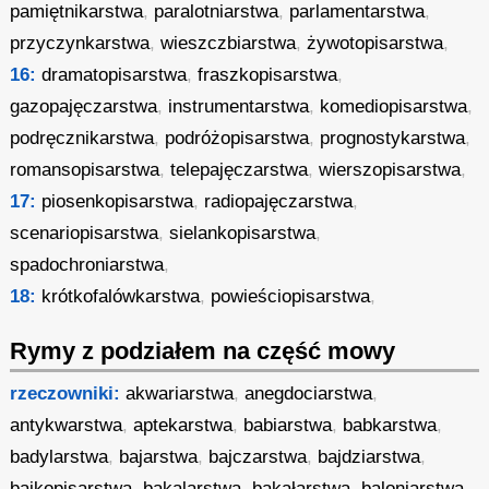
pamiętnikarstwa
,
paralotniarstwa
,
parlamentarstwa
,
przyczynkarstwa
,
wieszczbiarstwa
,
żywotopisarstwa
,
16:
dramatopisarstwa
,
fraszkopisarstwa
,
gazopajęczarstwa
,
instrumentarstwa
,
komediopisarstwa
,
podręcznikarstwa
,
podróżopisarstwa
,
prognostykarstwa
,
romansopisarstwa
,
telepajęczarstwa
,
wierszopisarstwa
,
17:
piosenkopisarstwa
,
radiopajęczarstwa
,
scenariopisarstwa
,
sielankopisarstwa
,
spadochroniarstwa
,
18:
krótkofalówkarstwa
,
powieściopisarstwa
,
Rymy z podziałem na część mowy
rzeczowniki:
akwariarstwa
,
anegdociarstwa
,
antykwarstwa
,
aptekarstwa
,
babiarstwa
,
babkarstwa
,
badylarstwa
,
bajarstwa
,
bajczarstwa
,
bajdziarstwa
,
bajkopisarstwa
,
bakalarstwa
,
bakałarstwa
,
baloniarstwa
,