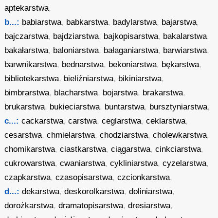
aptekarstwa
,
b...:
babiarstwa
,
babkarstwa
,
badylarstwa
,
bajarstwa
,
bajczarstwa
,
bajdziarstwa
,
bajkopisarstwa
,
bakalarstwa
,
bakałarstwa
,
baloniarstwa
,
bałaganiarstwa
,
barwiarstwa
,
barwnikarstwa
,
bednarstwa
,
bekoniarstwa
,
bękarstwa
,
bibliotekarstwa
,
bieliźniarstwa
,
bikiniarstwa
,
bimbrarstwa
,
blacharstwa
,
bojarstwa
,
brakarstwa
,
brukarstwa
,
bukieciarstwa
,
buntarstwa
,
bursztyniarstwa
,
c...:
cackarstwa
,
carstwa
,
ceglarstwa
,
ceklarstwa
,
cesarstwa
,
chmielarstwa
,
chodziarstwa
,
cholewkarstwa
,
chomikarstwa
,
ciastkarstwa
,
ciągarstwa
,
cinkciarstwa
,
cukrowarstwa
,
cwaniarstwa
,
cykliniarstwa
,
cyzelarstwa
,
czapkarstwa
,
czasopisarstwa
,
czcionkarstwa
,
d...:
dekarstwa
,
deskorolkarstwa
,
doliniarstwa
,
dorożkarstwa
,
dramatopisarstwa
,
dresiarstwa
,