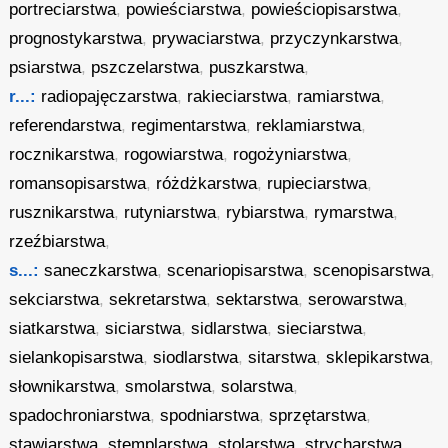
portreciarstwa
,
powieściarstwa
,
powieściopisarstwa
,
prognostykarstwa
,
prywaciarstwa
,
przyczynkarstwa
,
psiarstwa
,
pszczelarstwa
,
puszkarstwa
,
r...:
radiopajęczarstwa
,
rakieciarstwa
,
ramiarstwa
,
referendarstwa
,
regimentarstwa
,
reklamiarstwa
,
rocznikarstwa
,
rogowiarstwa
,
rogożyniarstwa
,
romansopisarstwa
,
różdżkarstwa
,
rupieciarstwa
,
rusznikarstwa
,
rutyniarstwa
,
rybiarstwa
,
rymarstwa
,
rzeźbiarstwa
,
s...:
saneczkarstwa
,
scenariopisarstwa
,
scenopisarstwa
,
sekciarstwa
,
sekretarstwa
,
sektarstwa
,
serowarstwa
,
siatkarstwa
,
siciarstwa
,
sidlarstwa
,
sieciarstwa
,
sielankopisarstwa
,
siodlarstwa
,
sitarstwa
,
sklepikarstwa
,
słownikarstwa
,
smolarstwa
,
solarstwa
,
spadochroniarstwa
,
spodniarstwa
,
sprzętarstwa
,
stawiarstwa
,
stemplarstwa
,
stolarstwa
,
strycharstwa
,