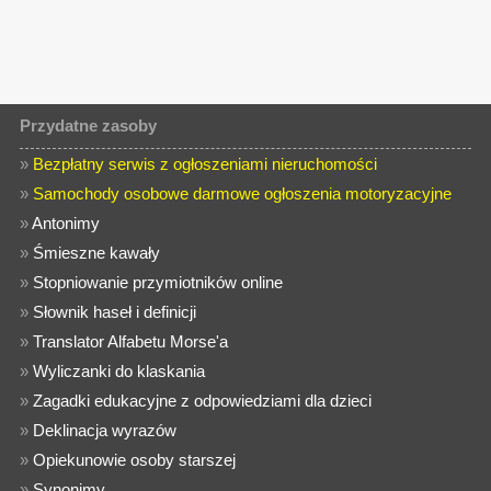
Przydatne zasoby
»
Bezpłatny serwis z ogłoszeniami nieruchomości
»
Samochody osobowe darmowe ogłoszenia motoryzacyjne
»
Antonimy
»
Śmieszne kawały
»
Stopniowanie przymiotników online
»
Słownik haseł i definicji
»
Translator Alfabetu Morse'a
»
Wyliczanki do klaskania
»
Zagadki edukacyjne z odpowiedziami dla dzieci
»
Deklinacja wyrazów
»
Opiekunowie osoby starszej
»
Synonimy