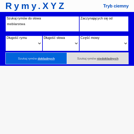
Rymy.XYZ
Tryb ciemny
Szukaj rymów do słowa
Zaczynających się od
Długość rymu
Długość słowa
Część mowy
Szukaj rymów
dokładnych
Szukaj rymów
niedokładnych