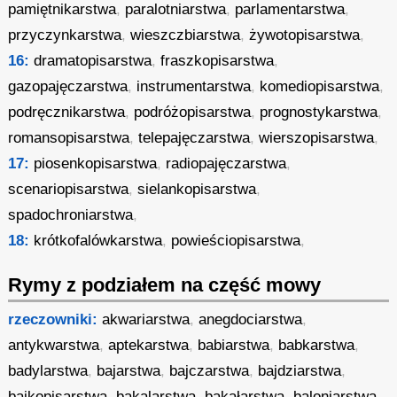
pamiętnikarstwa
,
paralotniarstwa
,
parlamentarstwa
,
przyczynkarstwa
,
wieszczbiarstwa
,
żywotopisarstwa
,
16:
dramatopisarstwa
,
fraszkopisarstwa
,
gazopajęczarstwa
,
instrumentarstwa
,
komediopisarstwa
,
podręcznikarstwa
,
podróżopisarstwa
,
prognostykarstwa
,
romansopisarstwa
,
telepajęczarstwa
,
wierszopisarstwa
,
17:
piosenkopisarstwa
,
radiopajęczarstwa
,
scenariopisarstwa
,
sielankopisarstwa
,
spadochroniarstwa
,
18:
krótkofalówkarstwa
,
powieściopisarstwa
,
Rymy z podziałem na część mowy
rzeczowniki:
akwariarstwa
,
anegdociarstwa
,
antykwarstwa
,
aptekarstwa
,
babiarstwa
,
babkarstwa
,
badylarstwa
,
bajarstwa
,
bajczarstwa
,
bajdziarstwa
,
bajkopisarstwa
,
bakalarstwa
,
bakałarstwa
,
baloniarstwa
,