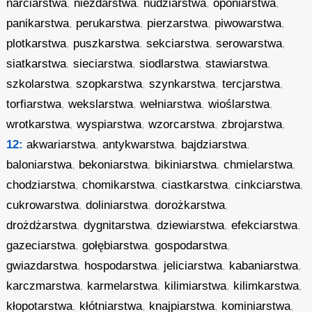
narciarstwa
,
niezdarstwa
,
nudziarstwa
,
oponiarstwa
,
panikarstwa
,
perukarstwa
,
pierzarstwa
,
piwowarstwa
,
plotkarstwa
,
puszkarstwa
,
sekciarstwa
,
serowarstwa
,
siatkarstwa
,
sieciarstwa
,
siodlarstwa
,
stawiarstwa
,
szkolarstwa
,
szopkarstwa
,
szynkarstwa
,
tercjarstwa
,
torfiarstwa
,
wekslarstwa
,
wełniarstwa
,
wioślarstwa
,
wrotkarstwa
,
wyspiarstwa
,
wzorcarstwa
,
zbrojarstwa
,
12:
akwariarstwa
,
antykwarstwa
,
bajdziarstwa
,
baloniarstwa
,
bekoniarstwa
,
bikiniarstwa
,
chmielarstwa
,
chodziarstwa
,
chomikarstwa
,
ciastkarstwa
,
cinkciarstwa
,
cukrowarstwa
,
doliniarstwa
,
dorożkarstwa
,
drożdżarstwa
,
dygnitarstwa
,
dziewiarstwa
,
efekciarstwa
,
gazeciarstwa
,
gołębiarstwa
,
gospodarstwa
,
gwiazdarstwa
,
hospodarstwa
,
jeliciarstwa
,
kabaniarstwa
,
karczmarstwa
,
karmelarstwa
,
kilimiarstwa
,
kilimkarstwa
,
kłopotarstwa
,
kłótniarstwa
,
knajpiarstwa
,
kominiarstwa
,