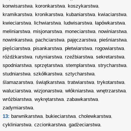
konwisarstwa
,
koronkarstwa
,
koszykarstwa
,
kramikarstwa
,
kronikarstwa
,
kubaniarstwa
,
kwiaciarstwa
,
kwieciarstwa
,
lichwiarstwa
,
ludwisarstwa
,
łapówkarstwa
,
meliniarstwa
,
misjonarstwa
,
moneciarstwa
,
nowiniarstwa
,
nowinkarstwa
,
pachciarstwa
,
pajęczarstwa
,
pieśniarstwa
,
pięściarstwa
,
pisankarstwa
,
płetwiarstwa
,
rogowiarstwa
,
różdżkarstwa
,
rutyniarstwa
,
rzeźbiarstwa
,
sekretarstwa
,
spodniarstwa
,
sprzętarstwa
,
stemplarstwa
,
strycharstwa
,
studniarstwa
,
szkółkarstwa
,
sztycharstwa
,
ślamazarstwa
,
świątkarstwa
,
tratwiarstwa
,
trykotarstwa
,
waluciarstwa
,
wizjonarstwa
,
włókniarstwa
,
wnętrzarstwa
,
wróżbiarstwa
,
wykrętarstwa
,
zabawkarstwa
,
zadymiarstwa
,
13:
barwnikarstwa
,
bukieciarstwa
,
cholewkarstwa
,
cykliniarstwa
,
czcionkarstwa
,
gadżeciarstwa
,