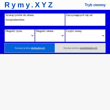
Rymy.XYZ
Tryb ciemny
Szukaj rymów do słowa
Zaczynających się od
Długość rymu
Długość słowa
Część mowy
Szukaj rymów
dokładnych
Szukaj rymów
niedokładnych