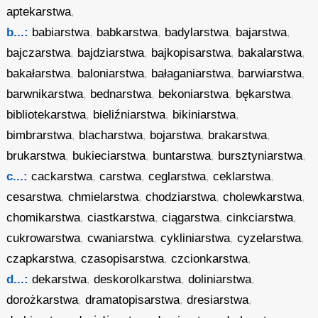
aptekarstwa
,
b...:
babiarstwa
,
babkarstwa
,
badylarstwa
,
bajarstwa
,
bajczarstwa
,
bajdziarstwa
,
bajkopisarstwa
,
bakalarstwa
,
bakałarstwa
,
baloniarstwa
,
bałaganiarstwa
,
barwiarstwa
,
barwnikarstwa
,
bednarstwa
,
bekoniarstwa
,
bękarstwa
,
bibliotekarstwa
,
bieliźniarstwa
,
bikiniarstwa
,
bimbrarstwa
,
blacharstwa
,
bojarstwa
,
brakarstwa
,
brukarstwa
,
bukieciarstwa
,
buntarstwa
,
bursztyniarstwa
,
c...:
cackarstwa
,
carstwa
,
ceglarstwa
,
ceklarstwa
,
cesarstwa
,
chmielarstwa
,
chodziarstwa
,
cholewkarstwa
,
chomikarstwa
,
ciastkarstwa
,
ciągarstwa
,
cinkciarstwa
,
cukrowarstwa
,
cwaniarstwa
,
cykliniarstwa
,
cyzelarstwa
,
czapkarstwa
,
czasopisarstwa
,
czcionkarstwa
,
d...:
dekarstwa
,
deskorolkarstwa
,
doliniarstwa
,
dorożkarstwa
,
dramatopisarstwa
,
dresiarstwa
,