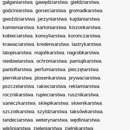
gałganiarstwa
,
gawędziarstwa
,
giełdziarstwa
,
godziniarstwa
,
gorseciarstwa
,
gromadkarstwa
,
gwoździarstwa
,
jarzyniarstwa
,
kajdaniarstwa
,
kamieniarstwa
,
kartoniarstwa
,
kiszonkarstwa
,
kobieciarstwa
,
konsyliarstwa
,
koronczarstwa
,
krawaciarstwa
,
kredensarstwa
,
lastrykarstwa
,
latopisarstwa
,
majolikarstwa
,
nagrobkarstwa
,
niedowiarstwa
,
ochroniarstwa
,
pamiątkarstwa
,
pantoflarstwa
,
perfumiarstwa
,
pieczętarstwa
,
piernikarstwa
,
piosenkarstwa
,
prywaciarstwa
,
pszczelarstwa
,
rakieciarstwa
,
reklamiarstwa
,
rocznikarstwa
,
rupieciarstwa
,
rusznikarstwa
,
saneczkarstwa
,
sklepikarstwa
,
słownikarstwa
,
szczotkarstwa
,
szyldziarstwa
,
taksówkarstwa
,
tandeciarstwa
,
weterynarstwa
,
wędliniarstwa
,
wikliniarstwa
,
zieleniarstwa
,
zielnikarstwa
,