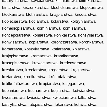
kataryniarstwa
,
kawalarstwa
,
kilimiarstwa
,
kilimkarstwa
,
kiniarstwa
,
kiszonkarstwa
,
klechdziarstwa
,
kłopotarstwa
,
kłódkarstwa
,
kłótniarstwa
,
knajpiarstwa
,
knociarstwa
,
kobieciarstwa
,
kociarstwa
,
kolarstwa
,
kołtryniarstwa
,
komediopisarstwa
,
kominiarstwa
,
komisarstwa
,
koncepciarstwa
,
koniarstwa
,
konikarstwa
,
konsyliarstwa
,
konwisarstwa
,
kopiarstwa
,
koronczarstwa
,
koronkarstwa
,
korsarstwa
,
koszykarstwa
,
kotlarstwa
,
kpiarstwa
,
krajopisarstwa
,
kramarstwa
,
kramikarstwa
,
krasopisarstwa
,
krawaciarstwa
,
kredensarstwa
,
kreślarstwa
,
kręciarstwa
,
kręgarstwa
,
kręglarstwa
,
krętarstwa
,
kronikarstwa
,
krótkofalarstwa
,
krótkofalówkarstwa
,
krupiarstwa
,
księgarstwa
,
kubaniarstwa
,
kucharstwa
,
kuglarstwa
,
kutwiarstwa
,
kwestarstwa
,
kwiaciarstwa
,
kwieciarstwa
,
lalkarstwa
,
lastrykarstwa
,
latopisarstwa
,
lekarstwa
,
lichwiarstwa
,