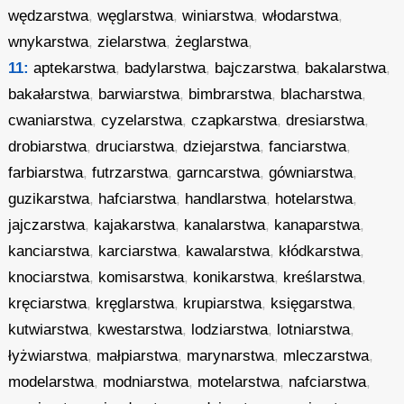
wędzarstwa
,
węglarstwa
,
winiarstwa
,
włodarstwa
,
wnykarstwa
,
zielarstwa
,
żeglarstwa
,
11:
aptekarstwa
,
badylarstwa
,
bajczarstwa
,
bakalarstwa
,
bakałarstwa
,
barwiarstwa
,
bimbrarstwa
,
blacharstwa
,
cwaniarstwa
,
cyzelarstwa
,
czapkarstwa
,
dresiarstwa
,
drobiarstwa
,
druciarstwa
,
dziejarstwa
,
fanciarstwa
,
farbiarstwa
,
futrzarstwa
,
garncarstwa
,
gówniarstwa
,
guzikarstwa
,
hafciarstwa
,
handlarstwa
,
hotelarstwa
,
jajczarstwa
,
kajakarstwa
,
kanalarstwa
,
kanaparstwa
,
kanciarstwa
,
karciarstwa
,
kawalarstwa
,
kłódkarstwa
,
knociarstwa
,
komisarstwa
,
konikarstwa
,
kreślarstwa
,
kręciarstwa
,
kręglarstwa
,
krupiarstwa
,
księgarstwa
,
kutwiarstwa
,
kwestarstwa
,
lodziarstwa
,
lotniarstwa
,
łyżwiarstwa
,
małpiarstwa
,
marynarstwa
,
mleczarstwa
,
modelarstwa
,
modniarstwa
,
motelarstwa
,
nafciarstwa
,