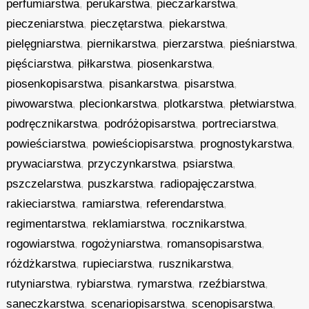
perfumiarstwa
,
perukarstwa
,
pieczarkarstwa
,
pieczeniarstwa
,
pieczętarstwa
,
piekarstwa
,
pielęgniarstwa
,
piernikarstwa
,
pierzarstwa
,
pieśniarstwa
,
pięściarstwa
,
piłkarstwa
,
piosenkarstwa
,
piosenkopisarstwa
,
pisankarstwa
,
pisarstwa
,
piwowarstwa
,
plecionkarstwa
,
plotkarstwa
,
płetwiarstwa
,
podręcznikarstwa
,
podróżopisarstwa
,
portreciarstwa
,
powieściarstwa
,
powieściopisarstwa
,
prognostykarstwa
,
prywaciarstwa
,
przyczynkarstwa
,
psiarstwa
,
pszczelarstwa
,
puszkarstwa
,
radiopajęczarstwa
,
rakieciarstwa
,
ramiarstwa
,
referendarstwa
,
regimentarstwa
,
reklamiarstwa
,
rocznikarstwa
,
rogowiarstwa
,
rogożyniarstwa
,
romansopisarstwa
,
różdżkarstwa
,
rupieciarstwa
,
rusznikarstwa
,
rutyniarstwa
,
rybiarstwa
,
rymarstwa
,
rzeźbiarstwa
,
saneczkarstwa
,
scenariopisarstwa
,
scenopisarstwa
,