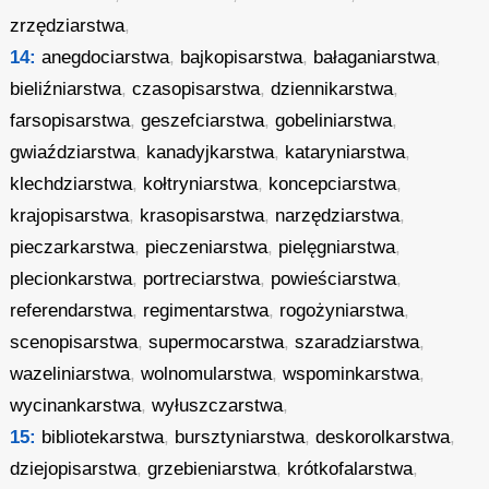
zrzędziarstwa
,
14:
anegdociarstwa
,
bajkopisarstwa
,
bałaganiarstwa
,
bieliźniarstwa
,
czasopisarstwa
,
dziennikarstwa
,
farsopisarstwa
,
geszefciarstwa
,
gobeliniarstwa
,
gwiaździarstwa
,
kanadyjkarstwa
,
kataryniarstwa
,
klechdziarstwa
,
kołtryniarstwa
,
koncepciarstwa
,
krajopisarstwa
,
krasopisarstwa
,
narzędziarstwa
,
pieczarkarstwa
,
pieczeniarstwa
,
pielęgniarstwa
,
plecionkarstwa
,
portreciarstwa
,
powieściarstwa
,
referendarstwa
,
regimentarstwa
,
rogożyniarstwa
,
scenopisarstwa
,
supermocarstwa
,
szaradziarstwa
,
wazeliniarstwa
,
wolnomularstwa
,
wspominkarstwa
,
wycinankarstwa
,
wyłuszczarstwa
,
15:
bibliotekarstwa
,
bursztyniarstwa
,
deskorolkarstwa
,
dziejopisarstwa
,
grzebieniarstwa
,
krótkofalarstwa
,