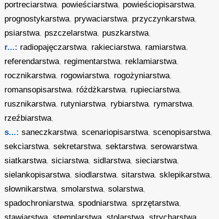
portreciarstwa
,
powieściarstwa
,
powieściopisarstwa
,
prognostykarstwa
,
prywaciarstwa
,
przyczynkarstwa
,
psiarstwa
,
pszczelarstwa
,
puszkarstwa
,
r...:
radiopajęczarstwa
,
rakieciarstwa
,
ramiarstwa
,
referendarstwa
,
regimentarstwa
,
reklamiarstwa
,
rocznikarstwa
,
rogowiarstwa
,
rogożyniarstwa
,
romansopisarstwa
,
różdżkarstwa
,
rupieciarstwa
,
rusznikarstwa
,
rutyniarstwa
,
rybiarstwa
,
rymarstwa
,
rzeźbiarstwa
,
s...:
saneczkarstwa
,
scenariopisarstwa
,
scenopisarstwa
,
sekciarstwa
,
sekretarstwa
,
sektarstwa
,
serowarstwa
,
siatkarstwa
,
siciarstwa
,
sidlarstwa
,
sieciarstwa
,
sielankopisarstwa
,
siodlarstwa
,
sitarstwa
,
sklepikarstwa
,
słownikarstwa
,
smolarstwa
,
solarstwa
,
spadochroniarstwa
,
spodniarstwa
,
sprzętarstwa
,
stawiarstwa
,
stemplarstwa
,
stolarstwa
,
strycharstwa
,