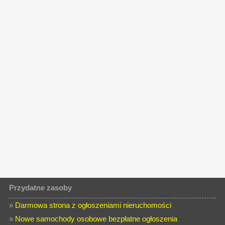
Przydatne zasoby
»
Darmowa strona z ogłoszeniami nieruchomości
»
Nowe samochody osobowe bezpłatne ogłoszenia