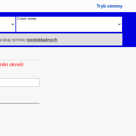
Tryb ciemny
Część mowy
zukaj rymów
niedokładnych
niki określ