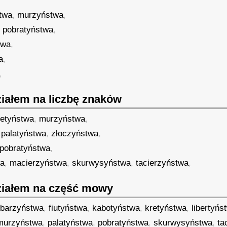
twa
,
murzyństwa
,
,
pobratyństwa
,
twa
,
a
,
,
iałem na liczbę znaków
retyństwa
,
murzyństwa
,
,
palatyństwa
,
złoczyństwa
,
pobratyństwa
,
wa
,
macierzyństwa
,
skurwysyństwa
,
tacierzyństwa
,
iałem na część mowy
rbarzyństwa
,
fiutyństwa
,
kabotyństwa
,
kretyństwa
,
libertyńs
murzyństwa
,
palatyństwa
,
pobratyństwa
,
skurwysyństwa
,
ta