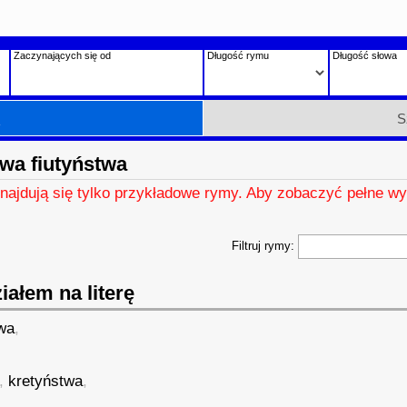
Zaczynających się od
Długość rymu
Długość słowa
h
S
wa fiutyństwa
znajdują się tylko przykładowe rymy. Aby zobaczyć pełne wy
Filtruj rymy:
ałem na literę
wa
,
,
kretyństwa
,