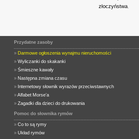
złoczyństwa
,
Przydatne zasoby
»
Darmowe ogłoszenia wynajmu nieruchomości
»
Wyliczanki do skakanki
»
Śmieszne kawały
»
Następna zmiana czasu
»
Internetowy słownik wyrazów przeciwstawnych
»
Alfabet Morse'a
»
Zagadki dla dzieci do drukowania
Pomoc do słownika rymów
»
Co to są rymy
»
Układ rymów