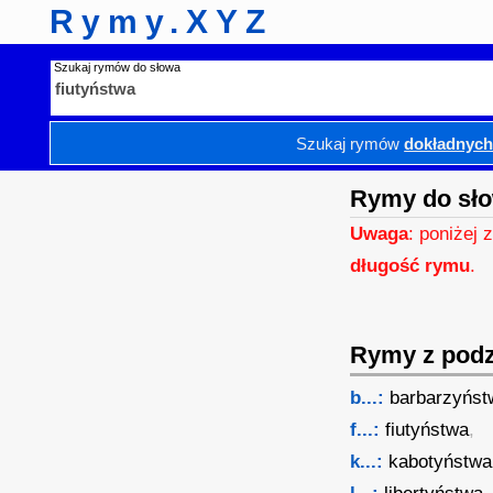
Rymy.XYZ
Szukaj rymów do słowa
Szukaj rymów
dokładnyc
Rymy do sło
Uwaga
: poniżej 
długość rymu
.
Rymy z podzi
b...:
barbarzyńst
f...:
fiutyństwa
,
k...:
kabotyństwa