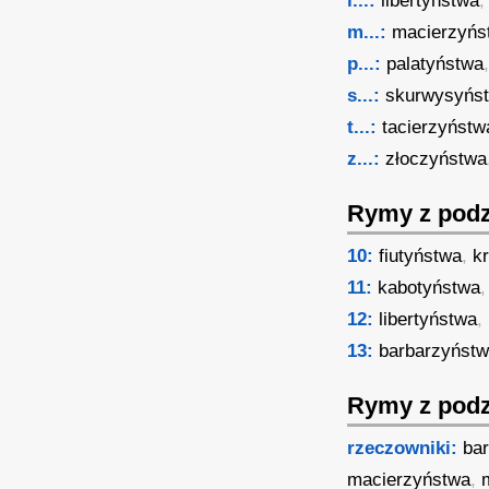
l...:
libertyństwa
,
m...:
macierzyńs
p...:
palatyństwa
s...:
skurwysyńs
t...:
tacierzyństw
z...:
złoczyństwa
Rymy z podz
10:
fiutyństwa
,
k
11:
kabotyństwa
12:
libertyństwa
,
13:
barbarzyńst
Rymy z podz
rzeczowniki:
ba
macierzyństwa
,