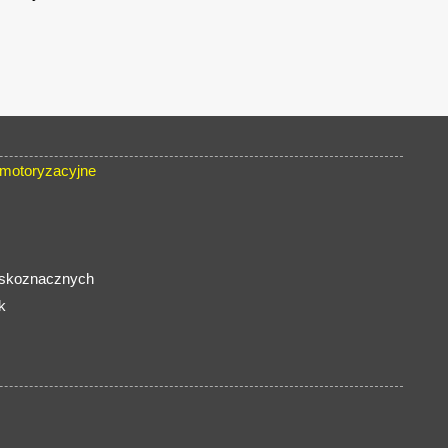
 motoryzacyjne
liskoznacznych
k