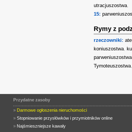
utracjuszostwa
,
15:
parweniuszo
Rymy z podz
rzeczowniki:
at
koniuszostwa
,
ku
parweniuszostwa
Tymoteuszostwa
Przydatne zasoby
»
Darmowe ogłoszenia nieruchomości
»
Stopniowanie przysłówków i przymiotników online
»
Najśmieszniejsze kawały