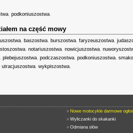
stwa
,
podkoniuszostwa
,
iałem na część mowy
euszostwa
,
baszostwa
,
burszostwa
,
faryzeuszostwa
,
judasz
stoszostwa
,
notariuszostwa
,
nowicjuszostwa
,
nuworyszost
,
plebejuszostwa
,
podczaszostwa
,
podkoniuszostwa
,
smako
,
utracjuszostwa
,
wykpiszostwa
,
»
Nowe motocykle darmowe ogłos
»
Wyliczanki do skakanki
»
Odmiana słów