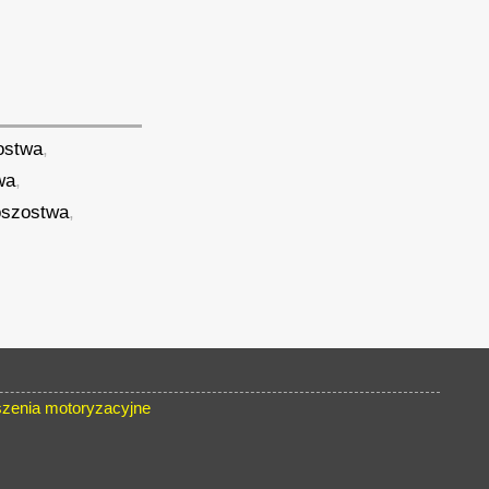
ostwa
,
wa
,
szostwa
,
zenia motoryzacyjne