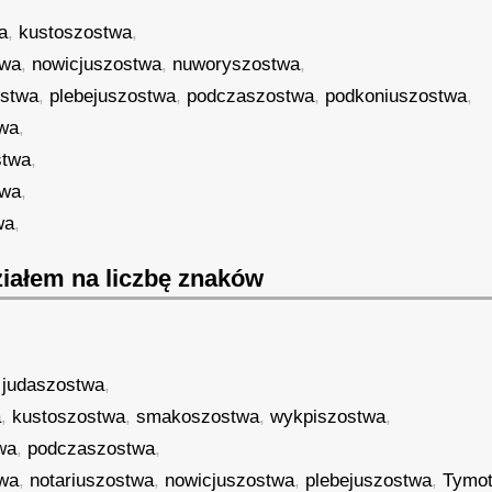
a
,
kustoszostwa
,
twa
,
nowicjuszostwa
,
nuworyszostwa
,
ostwa
,
plebejuszostwa
,
podczaszostwa
,
podkoniuszostwa
,
wa
,
stwa
,
twa
,
wa
,
iałem na liczbę znaków
,
judaszostwa
,
a
,
kustoszostwa
,
smakoszostwa
,
wykpiszostwa
,
wa
,
podczaszostwa
,
twa
,
notariuszostwa
,
nowicjuszostwa
,
plebejuszostwa
,
Tymo