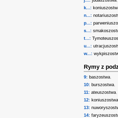
j...:
judaszostwa
,
k...:
koniuszostw
n...:
notariuszos
p...:
parweniusz
s...:
smakoszost
t...:
Tymoteuszo
u...:
utracjuszos
w...:
wykpiszost
Rymy z podz
9:
baszostwa
,
10:
burszostwa
,
11:
ateuszostwa
12:
koniuszostw
13:
nuworyszost
14:
faryzeuszos