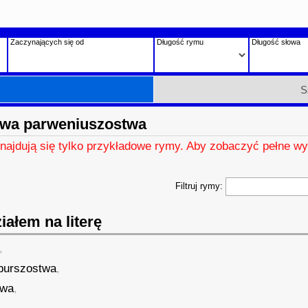
Zaczynających się od
Długość rymu
Długość słowa
h
S
owa parweniuszostwa
znajdują się tylko przykładowe rymy. Aby zobaczyć pełne wy
Filtruj rymy:
ałem na literę
,
burszostwa
,
twa
,