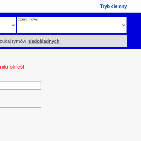
Tryb ciemny
Część mowy
zukaj rymów
niedokładnych
niki określ