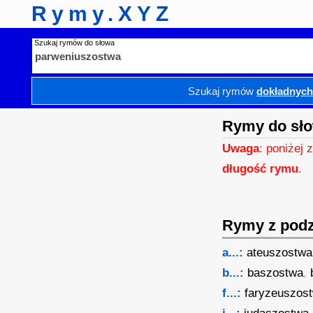
Rymy.XYZ
Szukaj rymów do słowa
Szukaj rymów
dokładnyc
Rymy do sł
Uwaga
: poniżej 
długość rymu
.
Rymy z podzi
a...:
ateuszostwa
b...:
baszostwa
,
f...:
faryzeuszos