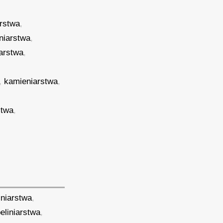
arstwa
,
tniarstwa
,
iarstwa
,
,
kamieniarstwa
,
stwa
,
iniarstwa
,
eliniarstwa
,