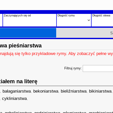
Zaczynających się od
Długość rymu
Długość słowa
h
S
wa pieśniarstwa
znajdują się tylko przykładowe rymy. Aby zobaczyć pełne wy
Filtruj rymy:
ałem na literę
a
,
bałaganiarstwa
,
bekoniarstwa
,
bieliźniarstwa
,
bikiniarstwa
,
cykliniarstwa
,
,