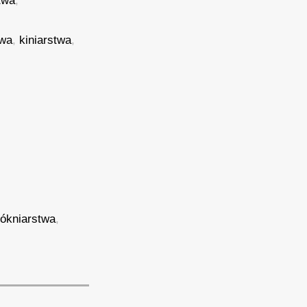
twa
,
twa
,
kiniarstwa
,
łókniarstwa
,