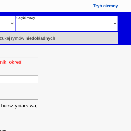
Tryb ciemny
Część mowy
zukaj rymów
niedokładnych
niki określ
,
bursztyniarstwa
,