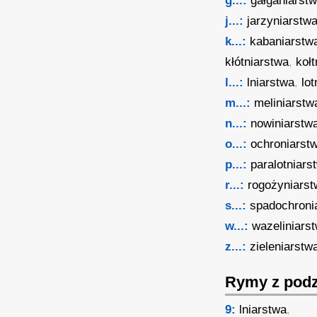
g...:
gałganiarst
j...:
jarzyniarstw
k...:
kabaniarstw
kłótniarstwa
,
koł
l...:
lniarstwa
,
lo
m...:
meliniarstw
n...:
nowiniarstw
o...:
ochroniarst
p...:
paralotniars
r...:
rogożyniars
s...:
spadochroni
w...:
wazeliniars
z...:
zieleniarstw
Rymy z podz
9:
lniarstwa
,