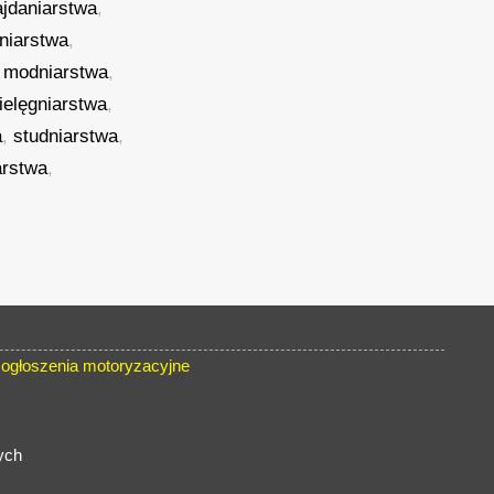
ajdaniarstwa
,
yniarstwa
,
,
modniarstwa
,
ielęgniarstwa
,
a
,
studniarstwa
,
arstwa
,
ogłoszenia motoryzacyjne
ych