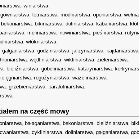
oniarstwa
,
winiarstwa
,
,
gówniarstwa
,
lotniarstwa
,
modniarstwa
,
oponiarstwa
,
wełni
,
bekoniarstwa
,
bikiniarstwa
,
doliniarstwa
,
kabaniarstwa
,
kłó
baniarstwa
,
meliniarstwa
,
nowiniarstwa
,
pieśniarstwa
,
rutyn
udniarstwa
,
włókniarstwa
,
,
gałganiarstwa
,
godziniarstwa
,
jarzyniarstwa
,
kajdaniarstwa
hroniarstwa
,
wędliniarstwa
,
wikliniarstwa
,
zieleniarstwa
,
wa
,
bieliźniarstwa
,
gobeliniarstwa
,
kataryniarstwa
,
kołtryniar
ielęgniarstwa
,
rogożyniarstwa
,
wazeliniarstwa
,
twa
,
grzebieniarstwa
,
paralotniarstwa
,
rstwa
,
iałem na część mowy
oniarstwa
,
bałaganiarstwa
,
bekoniarstwa
,
bieliźniarstwa
,
bik
cwaniarstwa
,
cykliniarstwa
,
doliniarstwa
,
gałganiarstwa
,
gob