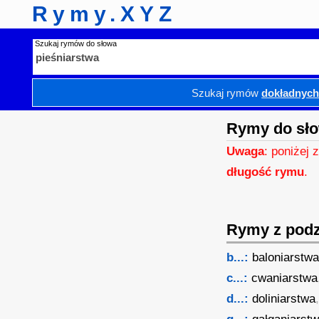
Rymy.XYZ
Szukaj rymów do słowa
Szukaj rymów
dokładnyc
Rymy do sło
Uwaga
: poniżej 
długość rymu
.
Rymy z podzi
b...:
baloniarstw
c...:
cwaniarstwa
d...:
doliniarstwa