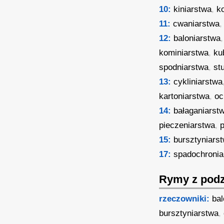
10:
kiniarstwa
,
k
11:
cwaniarstwa
12:
baloniarstwa
kominiarstwa
,
ku
spodniarstwa
,
st
13:
cykliniarstwa
kartoniarstwa
,
oc
14:
bałaganiarst
pieczeniarstwa
,
p
15:
bursztyniars
17:
spadochronia
Rymy z podz
rzeczowniki:
bal
bursztyniarstwa
,