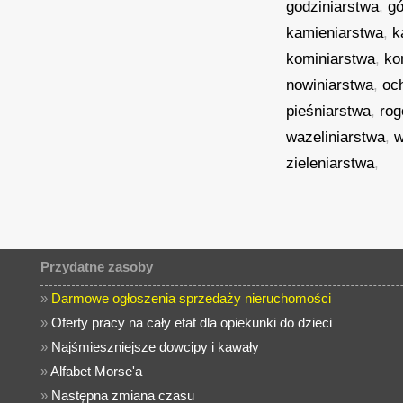
godziniarstwa
,
g
kamieniarstwa
,
k
kominiarstwa
,
ko
nowiniarstwa
,
oc
pieśniarstwa
,
rog
wazeliniarstwa
,
w
zieleniarstwa
,
Przydatne zasoby
»
Darmowe ogłoszenia sprzedaży nieruchomości
»
Oferty pracy na cały etat dla opiekunki do dzieci
»
Najśmieszniejsze dowcipy i kawały
»
Alfabet Morse'a
»
Następna zmiana czasu