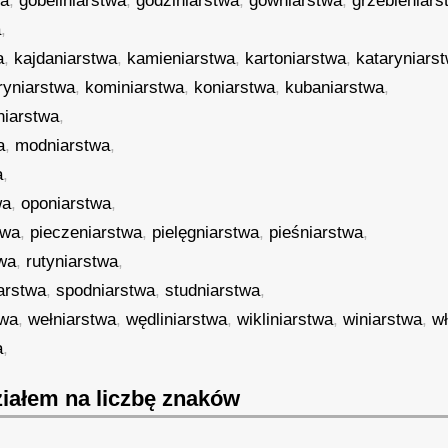
wa
,
gobeliniarstwa
,
godziniarstwa
,
gówniarstwa
,
grzebieniars
a
,
a
,
kajdaniarstwa
,
kamieniarstwa
,
kartoniarstwa
,
kataryniars
tryniarstwa
,
kominiarstwa
,
koniarstwa
,
kubaniarstwa
,
tniarstwa
,
a
,
modniarstwa
,
a
,
wa
,
oponiarstwa
,
twa
,
pieczeniarstwa
,
pielęgniarstwa
,
pieśniarstwa
,
twa
,
rutyniarstwa
,
arstwa
,
spodniarstwa
,
studniarstwa
,
twa
,
wełniarstwa
,
wędliniarstwa
,
wikliniarstwa
,
winiarstwa
,
w
a
,
iałem na liczbę znaków