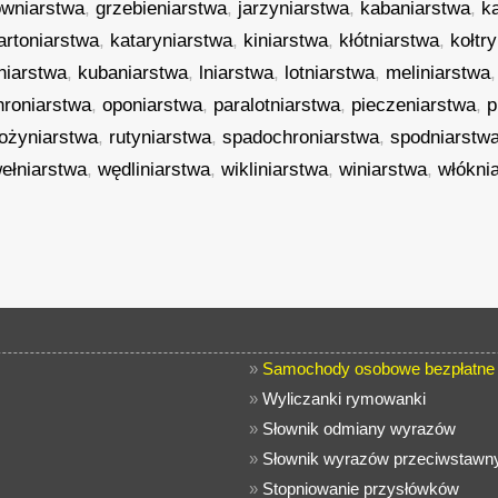
ówniarstwa
,
grzebieniarstwa
,
jarzyniarstwa
,
kabaniarstwa
,
k
artoniarstwa
,
kataryniarstwa
,
kiniarstwa
,
kłótniarstwa
,
kołtr
niarstwa
,
kubaniarstwa
,
lniarstwa
,
lotniarstwa
,
meliniarstwa
hroniarstwa
,
oponiarstwa
,
paralotniarstwa
,
pieczeniarstwa
,
p
ożyniarstwa
,
rutyniarstwa
,
spadochroniarstwa
,
spodniarstw
ełniarstwa
,
wędliniarstwa
,
wikliniarstwa
,
winiarstwa
,
włókni
»
Samochody osobowe bezpłatne 
»
Wyliczanki rymowanki
»
Słownik odmiany wyrazów
»
Słownik wyrazów przeciwstawn
»
Stopniowanie przysłówków