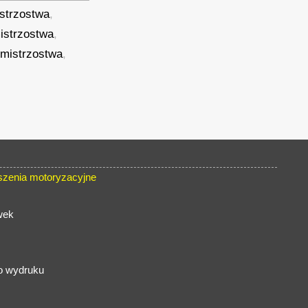
strzostwa
,
istrzostwa
,
mistrzostwa
,
szenia motoryzacyjne
wek
do wydruku