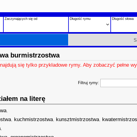
Zaczynających się od
Długość rymu
Długość słowa
h
S
wa burmistrzostwa
znajdują się tylko przykładowe rymy. Aby zobaczyć pełne wy
Filtruj rymy:
ałem na literę
twa
,
ostwa
,
kuchmistrzostwa
,
kunsztmistrzostwa
,
kwatermistrzo
a
,