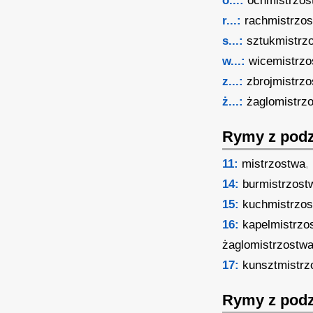
o...:
ochmistrzos
r...:
rachmistrzo
s...:
sztukmistrz
w...:
wicemistrzo
z...:
zbrojmistrz
ż...:
żaglomistrz
Rymy z podz
11:
mistrzostwa
,
14:
burmistrzost
15:
kuchmistrzo
16:
kapelmistrzo
żaglomistrzostw
17:
kunsztmistrz
Rymy z podz