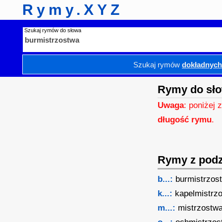
Rymy.XYZ
Szukaj rymów do słowa
Szukaj rymów
dokładnyc
Rymy do sło
Uwaga
: poniżej 
długość rymu
.
Rymy z podzi
b...:
burmistrzos
k...:
kapelmistrz
m...:
mistrzostw