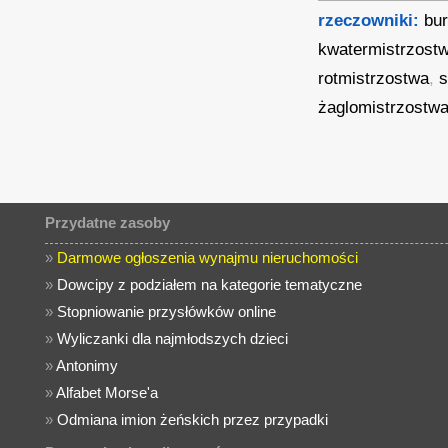
rzeczowniki:
bu
kwatermistrzost
rotmistrzostwa
,
s
żaglomistrzostw
Przydatne zasoby
»
Darmowe ogłoszenia wynajmu nieruchomości
»
Dowcipy z podziałem na kategorie tematyczne
»
Stopniowanie przysłówków online
»
Wyliczanki dla najmłodszych dzieci
»
Antonimy
»
Alfabet Morse'a
»
Odmiana imion żeńskich przez przypadki