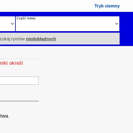
Tryb ciemny
Część mowy
zukaj rymów
niedokładnych
niki określ
stwa
,