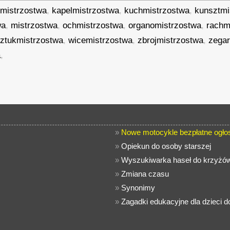
rmistrzostwa
,
kapelmistrzostwa
,
kuchmistrzostwa
,
kunsztmi
wa
,
mistrzostwa
,
ochmistrzostwa
,
organomistrzostwa
,
rachm
ztukmistrzostwa
,
wicemistrzostwa
,
zbrojmistrzostwa
,
zegar
a
,
»
Nowe motocykle bezpłatne ogło
»
Opiekun do osoby starszej
»
Wyszukiwarka haseł do krzyżó
»
Zmiana czasu
»
Synonimy
»
Zagadki edukacyjne dla dzieci 