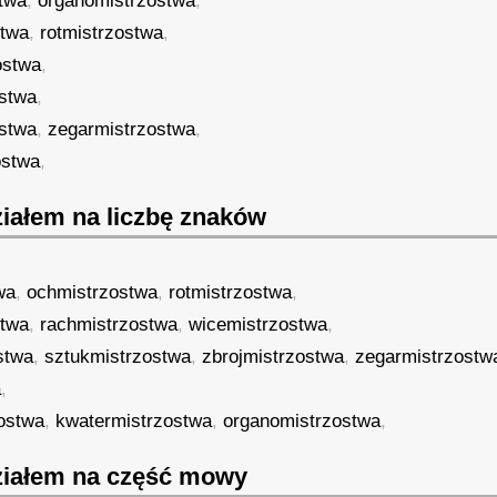
twa
,
organomistrzostwa
,
stwa
,
rotmistrzostwa
,
ostwa
,
stwa
,
ostwa
,
zegarmistrzostwa
,
ostwa
,
iałem na liczbę znaków
wa
,
ochmistrzostwa
,
rotmistrzostwa
,
stwa
,
rachmistrzostwa
,
wicemistrzostwa
,
stwa
,
sztukmistrzostwa
,
zbrojmistrzostwa
,
zegarmistrzostw
a
,
ostwa
,
kwatermistrzostwa
,
organomistrzostwa
,
iałem na część mowy