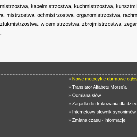
rmistrzostwa
,
kapelmistrzostwa
,
kuchmistrzostwa
,
kunsztmi
wa
,
mistrzostwa
,
ochmistrzostwa
,
organomistrzostwa
,
rachm
ztukmistrzostwa
,
wicemistrzostwa
,
zbrojmistrzostwa
,
zegar
a
,
»
Nowe motocykle darmowe ogłos
»
Translator Alfabetu Morse'a
»
Odmiana słów
»
Zagadki do drukowania dla dziec
»
Internetowy słownik synonimów 
»
Zmiana czasu - informacje