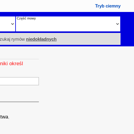
Tryb ciemny
Część mowy
zukaj rymów
niedokładnych
niki określ
stwa
,