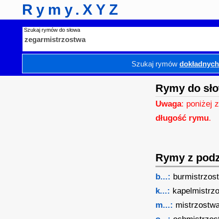
Rymy.XYZ
Szukaj rymów do słowa
Szukaj rymów
dokładnyc
Rymy do sło
Uwaga
: poniżej 
długość rymu
.
Rymy z podzi
b...:
burmistrzos
k...:
kapelmistrz
m...:
mistrzostw