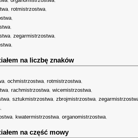
twa
,
organomistrzostwa
,
stwa
,
rotmistrzostwa
,
ostwa
,
stwa
,
ostwa
,
zegarmistrzostwa
,
ostwa
,
iałem na liczbę znaków
wa
,
ochmistrzostwa
,
rotmistrzostwa
,
stwa
,
rachmistrzostwa
,
wicemistrzostwa
,
stwa
,
sztukmistrzostwa
,
zbrojmistrzostwa
,
zegarmistrzostw
a
,
ostwa
,
kwatermistrzostwa
,
organomistrzostwa
,
iałem na część mowy