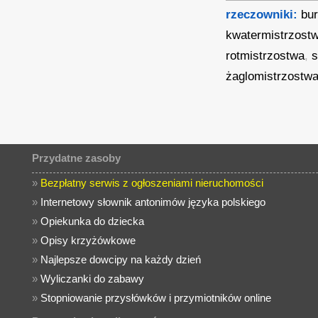
rzeczowniki:
bu
kwatermistrzost
rotmistrzostwa
,
s
żaglomistrzostw
Przydatne zasoby
»
Bezpłatny serwis z ogłoszeniami nieruchomości
»
Internetowy słownik antonimów języka polskiego
»
Opiekunka do dziecka
»
Opisy krzyżówkowe
»
Najlepsze dowcipy na każdy dzień
»
Wyliczanki do zabawy
»
Stopniowanie przysłówków i przymiotników online