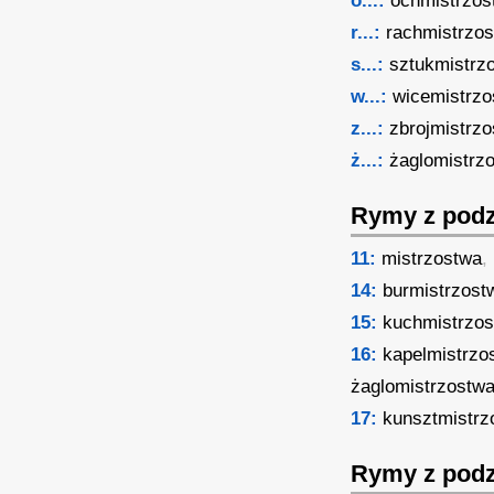
o...:
ochmistrzos
r...:
rachmistrzo
s...:
sztukmistrz
w...:
wicemistrzo
z...:
zbrojmistrz
ż...:
żaglomistrz
Rymy z podz
11:
mistrzostwa
,
14:
burmistrzost
15:
kuchmistrzo
16:
kapelmistrzo
żaglomistrzostw
17:
kunsztmistrz
Rymy z podz