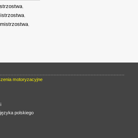
strzostwa
,
istrzostwa
,
mistrzostwa
,
zenia motoryzacyjne
i
języka polskiego