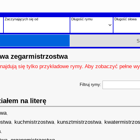
Zaczynających się od
Długość rymu
Długość słowa
h
S
wa zegarmistrzostwa
znajdują się tylko przykładowe rymy. Aby zobaczyć pełne wy
Filtruj rymy:
ałem na literę
twa
,
ostwa
,
kuchmistrzostwa
,
kunsztmistrzostwa
,
kwatermistrzo
a
,