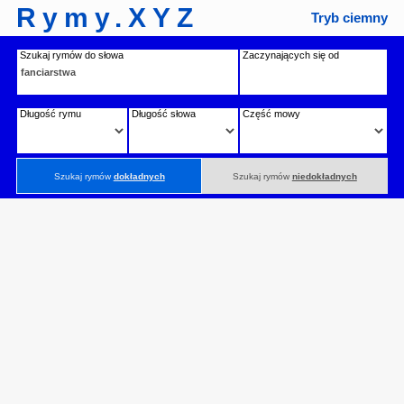
Rymy.XYZ
Tryb ciemny
Szukaj rymów do słowa
Zaczynających się od
Długość rymu
Długość słowa
Część mowy
Szukaj rymów
dokładnych
Szukaj rymów
niedokładnych