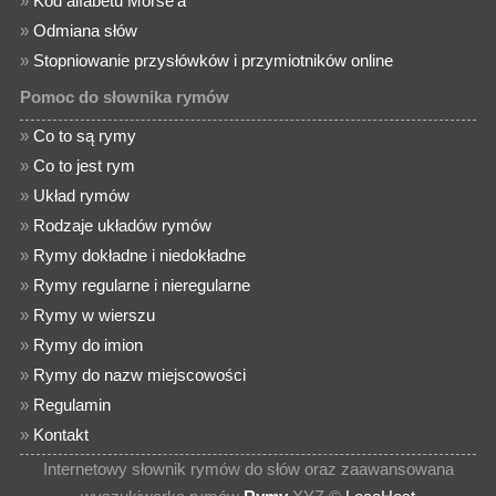
»
Kod alfabetu Morse'a
»
Odmiana słów
»
Stopniowanie przysłówków i przymiotników online
Pomoc do słownika rymów
»
Co to są rymy
»
Co to jest rym
»
Układ rymów
»
Rodzaje układów rymów
»
Rymy dokładne i niedokładne
»
Rymy regularne i nieregularne
»
Rymy w wierszu
»
Rymy do imion
»
Rymy do nazw miejscowości
»
Regulamin
»
Kontakt
Internetowy słownik rymów do słów oraz zaawansowana