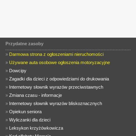
Przydatne zasoby
»
Darmowa strona z ogłoszeniami nieruchomości
»
Używane auta osobowe ogłoszenia motoryzacyjne
»
Dowcipy
»
Zagadki dla dzieci z odpowiedziami do drukowania
»
Internetowy słownik wyrazów przeciwstawnych
»
Zmiana czasu - informacje
»
Internetowy słownik wyrazów bliskoznacznych
»
Opiekun seniora
»
Wyliczanki dla dzieci
»
Leksykon krzyżówkowicza