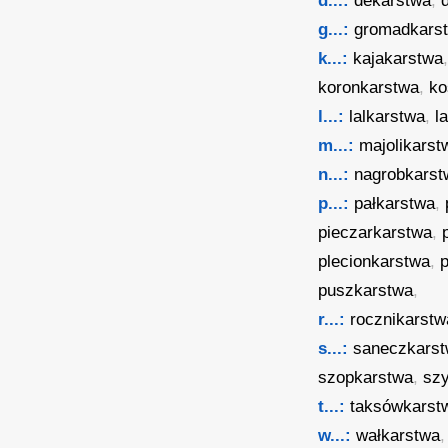
d...:
dekarstwa
,
g...:
gromadkars
k...:
kajakarstwa
koronkarstwa
,
ko
l...:
lalkarstwa
,
l
m...:
majolikarst
n...:
nagrobkarst
p...:
pałkarstwa
,
pieczarkarstwa
,
plecionkarstwa
,
puszkarstwa
,
r...:
rocznikarstw
s...:
saneczkars
szopkarstwa
,
sz
t...:
taksówkarst
w...:
wałkarstwa