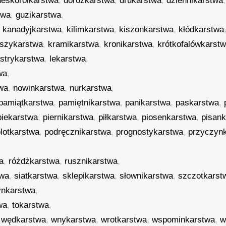
deskorolkarstwa
,
dorożkarstwa
,
drukarstwa
,
dziennikarstwa
,
twa
,
guzikarstwa
,
,
kanadyjkarstwa
,
kilimkarstwa
,
kiszonkarstwa
,
kłódkarstwa
szykarstwa
,
kramikarstwa
,
kronikarstwa
,
krótkofalówkarst
astrykarstwa
,
lekarstwa
,
wa
,
wa
,
nowinkarstwa
,
nurkarstwa
,
pamiątkarstwa
,
pamiętnikarstwa
,
panikarstwa
,
paskarstwa
,
piekarstwa
,
piernikarstwa
,
piłkarstwa
,
piosenkarstwa
,
pisan
plotkarstwa
,
podręcznikarstwa
,
prognostykarstwa
,
przyczyn
a
,
różdżkarstwa
,
rusznikarstwa
,
twa
,
siatkarstwa
,
sklepikarstwa
,
słownikarstwa
,
szczotkarst
ynkarstwa
,
wa
,
tokarstwa
,
,
wędkarstwa
,
wnykarstwa
,
wrotkarstwa
,
wspominkarstwa
,
w