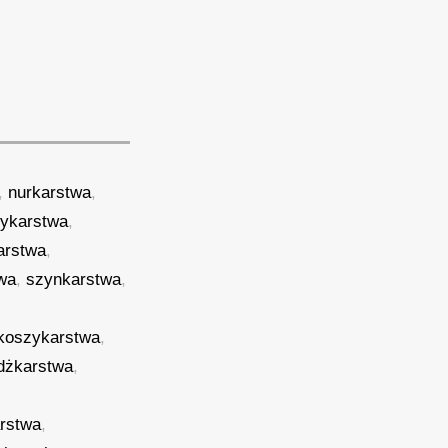
,
nurkarstwa
,
ykarstwa
,
arstwa
,
wa
,
szynkarstwa
,
koszykarstwa
,
dżkarstwa
,
rstwa
,