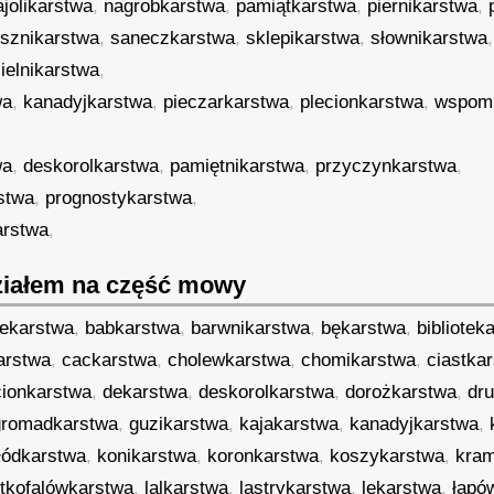
jolikarstwa
,
nagrobkarstwa
,
pamiątkarstwa
,
piernikarstwa
,
usznikarstwa
,
saneczkarstwa
,
sklepikarstwa
,
słownikarstwa
ielnikarstwa
,
wa
,
kanadyjkarstwa
,
pieczarkarstwa
,
plecionkarstwa
,
wspomi
wa
,
deskorolkarstwa
,
pamiętnikarstwa
,
przyczynkarstwa
,
stwa
,
prognostykarstwa
,
arstwa
,
iałem na część mowy
tekarstwa
,
babkarstwa
,
barwnikarstwa
,
bękarstwa
,
bibliotek
arstwa
,
cackarstwa
,
cholewkarstwa
,
chomikarstwa
,
ciastka
cionkarstwa
,
dekarstwa
,
deskorolkarstwa
,
dorożkarstwa
,
dr
gromadkarstwa
,
guzikarstwa
,
kajakarstwa
,
kanadyjkarstwa
,
łódkarstwa
,
konikarstwa
,
koronkarstwa
,
koszykarstwa
,
kram
ótkofalówkarstwa
,
lalkarstwa
,
lastrykarstwa
,
lekarstwa
,
łapó