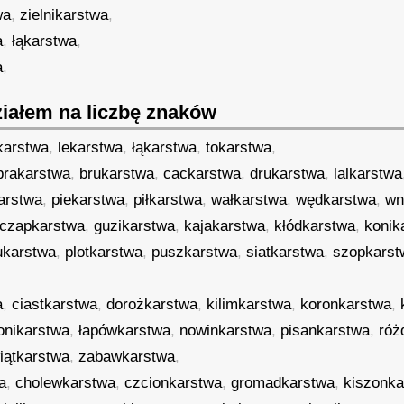
wa
,
zielnikarstwa
,
a
,
łąkarstwa
,
a
,
iałem na liczbę znaków
karstwa
,
lekarstwa
,
łąkarstwa
,
tokarstwa
,
brakarstwa
,
brukarstwa
,
cackarstwa
,
drukarstwa
,
lalkarstwa
arstwa
,
piekarstwa
,
piłkarstwa
,
wałkarstwa
,
wędkarstwa
,
wn
czapkarstwa
,
guzikarstwa
,
kajakarstwa
,
kłódkarstwa
,
konik
ukarstwa
,
plotkarstwa
,
puszkarstwa
,
siatkarstwa
,
szopkarst
a
,
ciastkarstwa
,
dorożkarstwa
,
kilimkarstwa
,
koronkarstwa
,
onikarstwa
,
łapówkarstwa
,
nowinkarstwa
,
pisankarstwa
,
róż
iątkarstwa
,
zabawkarstwa
,
a
,
cholewkarstwa
,
czcionkarstwa
,
gromadkarstwa
,
kiszonka