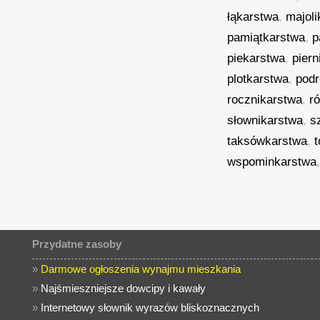
łąkarstwa
,
majoli
pamiątkarstwa
,
p
piekarstwa
,
piern
plotkarstwa
,
podr
rocznikarstwa
,
r
słownikarstwa
,
s
taksówkarstwa
,
wspominkarstwa
Przydatne zasoby
»
Darmowe ogłoszenia wynajmu mieszkania
»
Najśmieszniejsze dowcipy i kawały
»
Internetowy słownik wyrazów bliskoznacznych