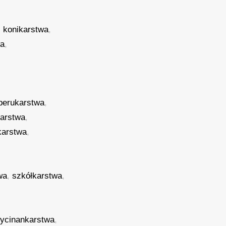
,
konikarstwa
,
wa
,
perukarstwa
,
karstwa
,
karstwa
,
wa
,
szkółkarstwa
,
ycinankarstwa
,