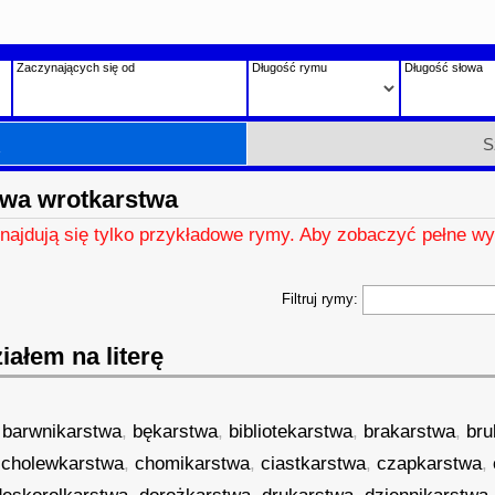
Zaczynających się od
Długość rymu
Długość słowa
h
S
wa wrotkarstwa
znajdują się tylko przykładowe rymy. Aby zobaczyć pełne wy
Filtruj rymy:
ałem na literę
,
,
barwnikarstwa
,
bękarstwa
,
bibliotekarstwa
,
brakarstwa
,
bru
,
cholewkarstwa
,
chomikarstwa
,
ciastkarstwa
,
czapkarstwa
,