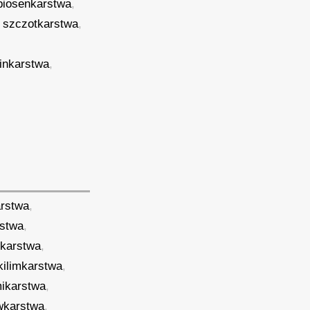
piosenkarstwa
,
,
szczotkarstwa
,
nkarstwa
,
arstwa
,
rstwa
,
ukarstwa
,
kilimkarstwa
,
ikarstwa
,
wkarstwa
,