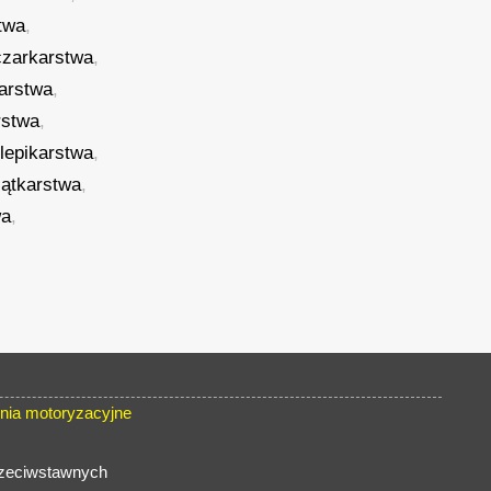
twa
,
czarkarstwa
,
karstwa
,
rstwa
,
lepikarstwa
,
iątkarstwa
,
wa
,
nia motoryzacyjne
rzeciwstawnych