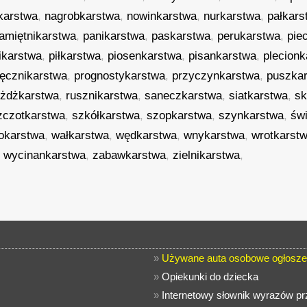
karstwa
,
nagrobkarstwa
,
nowinkarstwa
,
nurkarstwa
,
pałkars
amiętnikarstwa
,
panikarstwa
,
paskarstwa
,
perukarstwa
,
pie
ikarstwa
,
piłkarstwa
,
piosenkarstwa
,
pisankarstwa
,
plecion
ęcznikarstwa
,
prognostykarstwa
,
przyczynkarstwa
,
puszka
óżdżkarstwa
,
rusznikarstwa
,
saneczkarstwa
,
siatkarstwa
,
sk
zczotkarstwa
,
szkółkarstwa
,
szopkarstwa
,
szynkarstwa
,
św
tokarstwa
,
wałkarstwa
,
wędkarstwa
,
wnykarstwa
,
wrotkarst
,
wycinankarstwa
,
zabawkarstwa
,
zielnikarstwa
,
»
Używane auta osobowe ogłosze
»
Opiekunki do dziecka
»
Internetowy słownik wyrazów p