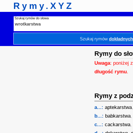
Rymy.XYZ
Szukaj rymów do słowa
Szukaj rymów
dokładnyc
Rymy do sło
Uwaga
: poniżej 
długość rymu
.
Rymy z podzi
a...:
aptekarstwa
b...:
babkarstwa
c...:
cackarstwa