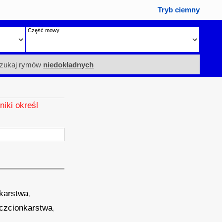
Tryb ciemny
Część mowy
zukaj rymów
niedokładnych
niki określ
karstwa
,
czcionkarstwa
,