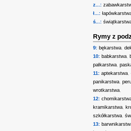
z...:
zabawkarst
ł...:
łapówkarstw
ś...:
świątkarstw
Rymy z podz
9:
bękarstwa
,
de
10:
babkarstwa
,
pałkarstwa
,
pask
11:
aptekarstwa
,
panikarstwa
,
per
wrotkarstwa
,
12:
chomikarstw
kramikarstwa
,
kr
szkółkarstwa
,
św
13:
barwnikarstw