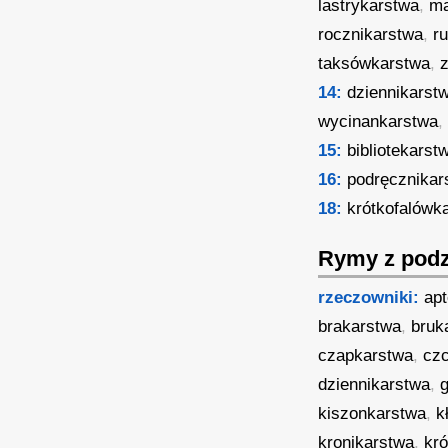
lastrykarstwa
,
ma
rocznikarstwa
,
r
taksówkarstwa
,
z
14:
dziennikarst
wycinankarstwa
,
15:
bibliotekarst
16:
podręcznikar
18:
krótkofalówk
Rymy z podz
rzeczowniki:
ap
brakarstwa
,
bruk
czapkarstwa
,
cz
dziennikarstwa
,
kiszonkarstwa
,
k
kronikarstwa
,
kr