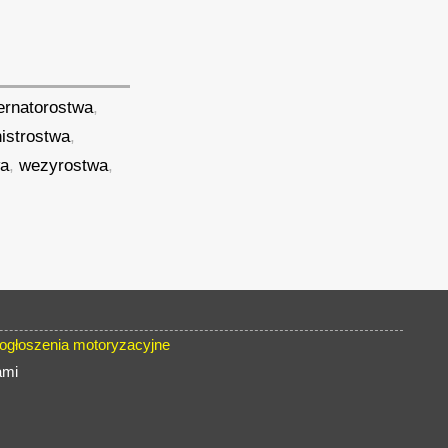
ernatorostwa
,
istrostwa
,
wa
,
wezyrostwa
,
głoszenia motoryzacyjne
ami