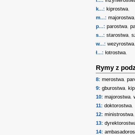
i...:
inżynierostw
k...:
kiprostwa
,
m...:
majorostwa
p...:
parostwa
,
p
s...:
starostwa
,
s
w...:
wezyrostwa
ł...:
łotrostwa
,
Rymy z podz
8:
merostwa
,
par
9:
gburostwa
,
ki
10:
majorostwa
,
11:
doktorostwa
,
12:
ministrostwa
13:
dyrektorostw
14:
ambasadoros