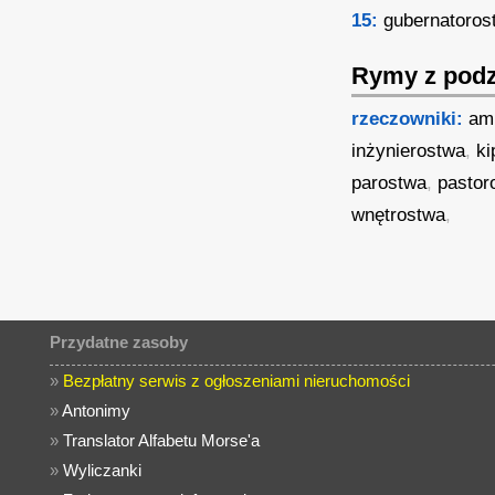
15:
gubernatoros
Rymy z podz
rzeczowniki:
am
inżynierostwa
,
ki
parostwa
,
pastor
wnętrostwa
,
Przydatne zasoby
»
Bezpłatny serwis z ogłoszeniami nieruchomości
»
Antonimy
»
Translator Alfabetu Morse'a
»
Wyliczanki