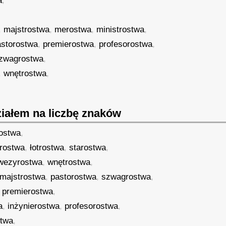
a
,
,
majstrostwa
,
merostwa
,
ministrostwa
,
astorostwa
,
premierostwa
,
profesorostwa
,
zwagrostwa
,
,
wnętrostwa
,
iałem na liczbę znaków
ostwa
,
prostwa
,
łotrostwa
,
starostwa
,
wezyrostwa
,
wnętrostwa
,
majstrostwa
,
pastorostwa
,
szwagrostwa
,
,
premierostwa
,
a
,
inżynierostwa
,
profesorostwa
,
twa
,