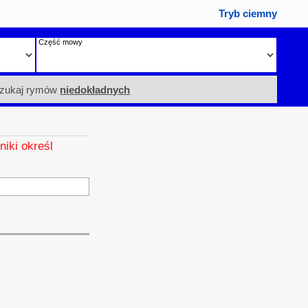
Tryb ciemny
Część mowy
zukaj rymów
niedokładnych
niki określ