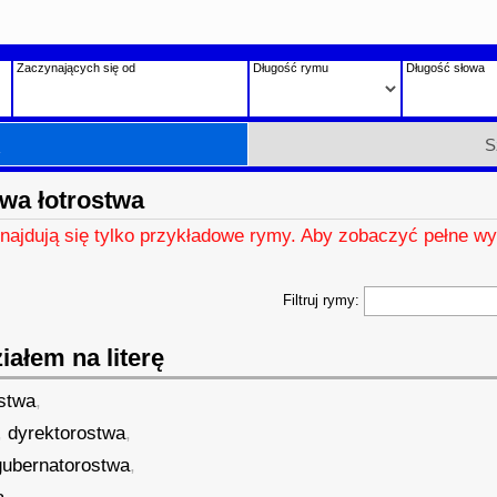
Zaczynających się od
Długość rymu
Długość słowa
h
S
wa łotrostwa
znajdują się tylko przykładowe rymy. Aby zobaczyć pełne wy
Filtruj rymy:
ałem na literę
stwa
,
,
dyrektorostwa
,
gubernatorostwa
,