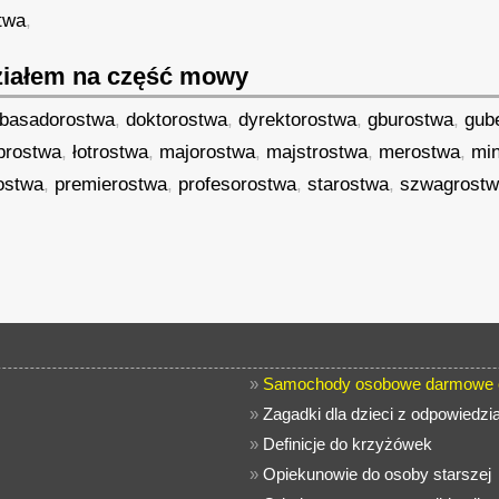
twa
,
iałem na część mowy
basadorostwa
,
doktorostwa
,
dyrektorostwa
,
gburostwa
,
gub
prostwa
,
łotrostwa
,
majorostwa
,
majstrostwa
,
merostwa
,
min
ostwa
,
premierostwa
,
profesorostwa
,
starostwa
,
szwagrost
»
Samochody osobowe darmowe o
»
Zagadki dla dzieci z odpowiedzi
»
Definicje do krzyżówek
»
Opiekunowie do osoby starszej