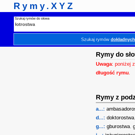
Rymy.XYZ
Szukaj rymów do słowa
Szukaj rymów
dokładnyc
Rymy do sło
Uwaga
: poniżej 
długość rymu
.
Rymy z podzi
a...:
ambasadoro
d...:
doktorostwa
g...:
gburostwa
,