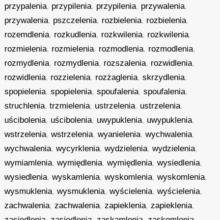
przypalenia
,
przypilenia
,
przypilenia
,
przywalenia
,
przywalenia
,
pszczelenia
,
rozbielenia
,
rozbielenia
,
rozemdlenia
,
rozkudlenia
,
rozkwilenia
,
rozkwilenia
,
rozmielenia
,
rozmielenia
,
rozmodlenia
,
rozmodlenia
,
rozmydlenia
,
rozmydlenia
,
rozszalenia
,
rozwidlenia
,
rozwidlenia
,
rozzielenia
,
rozżaglenia
,
skrzydlenia
,
spopielenia
,
spopielenia
,
spoufalenia
,
spoufalenia
,
struchlenia
,
trzmielenia
,
ustrzelenia
,
ustrzelenia
,
uścibolenia
,
uścibolenia
,
uwypuklenia
,
uwypuklenia
,
wstrzelenia
,
wstrzelenia
,
wyanielenia
,
wychwalenia
,
wychwalenia
,
wycyrklenia
,
wydzielenia
,
wydzielenia
,
wymiamlenia
,
wymiędlenia
,
wymiędlenia
,
wysiedlenia
,
wysiedlenia
,
wyskamlenia
,
wyskomlenia
,
wyskomlenia
,
wysmuklenia
,
wysmuklenia
,
wyścielenia
,
wyścielenia
,
zachwalenia
,
zachwalenia
,
zapieklenia
,
zapieklenia
,
zasiedlenia
,
zasiedlenia
,
zaskamlenia
,
zaskomlenia
,