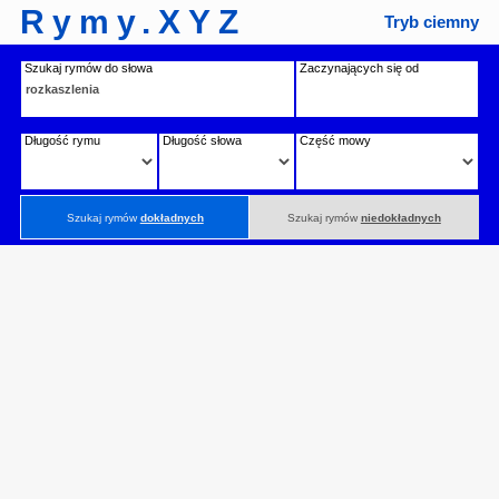
Rymy.XYZ
Tryb ciemny
Szukaj rymów do słowa
Zaczynających się od
Długość rymu
Długość słowa
Część mowy
Szukaj rymów
dokładnych
Szukaj rymów
niedokładnych