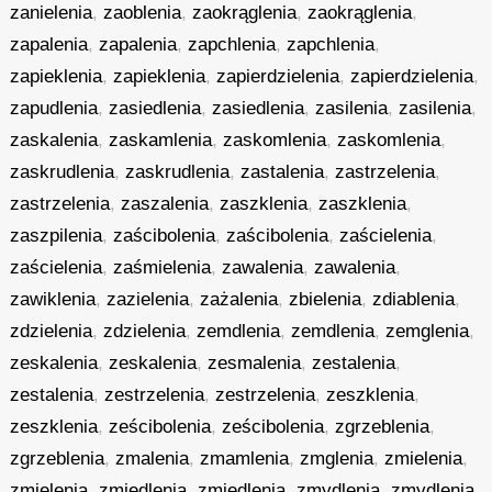
zanielenia
,
zaoblenia
,
zaokrąglenia
,
zaokrąglenia
,
zapalenia
,
zapalenia
,
zapchlenia
,
zapchlenia
,
zapieklenia
,
zapieklenia
,
zapierdzielenia
,
zapierdzielenia
,
zapudlenia
,
zasiedlenia
,
zasiedlenia
,
zasilenia
,
zasilenia
,
zaskalenia
,
zaskamlenia
,
zaskomlenia
,
zaskomlenia
,
zaskrudlenia
,
zaskrudlenia
,
zastalenia
,
zastrzelenia
,
zastrzelenia
,
zaszalenia
,
zaszklenia
,
zaszklenia
,
zaszpilenia
,
zaścibolenia
,
zaścibolenia
,
zaścielenia
,
zaścielenia
,
zaśmielenia
,
zawalenia
,
zawalenia
,
zawiklenia
,
zazielenia
,
zażalenia
,
zbielenia
,
zdiablenia
,
zdzielenia
,
zdzielenia
,
zemdlenia
,
zemdlenia
,
zemglenia
,
zeskalenia
,
zeskalenia
,
zesmalenia
,
zestalenia
,
zestalenia
,
zestrzelenia
,
zestrzelenia
,
zeszklenia
,
zeszklenia
,
ześcibolenia
,
ześcibolenia
,
zgrzeblenia
,
zgrzeblenia
,
zmalenia
,
zmamlenia
,
zmglenia
,
zmielenia
,
zmielenia
,
zmiędlenia
,
zmiędlenia
,
zmydlenia
,
zmydlenia
,