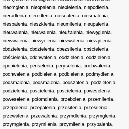
nieomglenia
,
nieopalenia
,
niepielenia
,
niepodlenia
,
nieradlenia
,
nieredlenia
,
niescalenia
,
niesmalenia
,
niespalenia
,
nieszklenia
,
nieumilenia
,
nieupalenia
,
nieuwalenia
,
nieuwalenia
,
nieużalenia
,
niewęglenia
,
niewwalenia
,
niewyclenia
,
niezwalenia
,
nieżądlenia
,
obdzielenia
,
obdzielenia
,
obezsilenia
,
obścielenia
,
obścielenia
,
odchwalenia
,
oddzielenia
,
oddzielenia
,
opopielenia
,
periselenia
,
peryselenia
,
pochwalenia
,
pochwalenia
,
podbielenia
,
podbielenia
,
podmydlenia
,
podsmalenia
,
podsmalenia
,
podszalenia
,
podzielenia
,
podzielenia
,
pościelenia
,
pościelenia
,
poweselenia
,
poweselenia
,
półomdlenia
,
przebolenia
,
przemilenia
,
przepalenia
,
przepalenia
,
przesilenia
,
przesilenia
,
przewalenia
,
przewalenia
,
przymdlenia
,
przymglenia
,
przymglenia
,
przymilenia
,
przymilenia
,
przypalenia
,