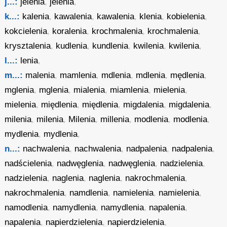
j...:
jelenia
,
jelenia
,
k...:
kalenia
,
kawalenia
,
kawalenia
,
klenia
,
kobielenia
,
kokcielenia
,
koralenia
,
krochmalenia
,
krochmalenia
,
krysztalenia
,
kudlenia
,
kundlenia
,
kwilenia
,
kwilenia
,
l...:
lenia
,
m...:
malenia
,
mamlenia
,
mdlenia
,
mdlenia
,
mędlenia
,
mglenia
,
mglenia
,
mialenia
,
miamlenia
,
mielenia
,
mielenia
,
międlenia
,
międlenia
,
migdalenia
,
migdalenia
,
milenia
,
milenia
,
Milenia
,
millenia
,
modlenia
,
modlenia
,
mydlenia
,
mydlenia
,
n...:
nachwalenia
,
nachwalenia
,
nadpalenia
,
nadpalenia
,
nadścielenia
,
nadwęglenia
,
nadwęglenia
,
nadzielenia
,
nadzielenia
,
naglenia
,
naglenia
,
nakrochmalenia
,
nakrochmalenia
,
namdlenia
,
namielenia
,
namielenia
,
namodlenia
,
namydlenia
,
namydlenia
,
napalenia
,
napalenia
,
napierdzielenia
,
napierdzielenia
,