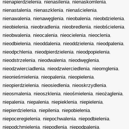
nienapierdzielenia
,
nienasilenia
,
nienaskomlenia
,
nienastalenia
,
nienaszklenia
,
nienaścielenia
,
nienawalenia
,
nienawęglenia
,
nieobalenia
,
nieobdzielenia
,
nieobielenia
,
nieobradlenia
,
nieobredlenia
,
nieobścielenia
,
nieobwalenia
,
nieocalenia
,
nieocielenia
,
nieoclenia
,
nieodbielenia
,
nieoddalenia
,
nieoddzielenia
,
nieodpalenia
,
nieodpchlenia
,
nieodpierdzielenia
,
nieodpopielenia
,
nieodstrzelenia
,
nieodwalenia
,
nieodwęglenia
,
nieodzwierciadlenia
,
nieodzwierciedlenia
,
nieomglenia
,
nieonieśmielenia
,
nieopalenia
,
nieopielenia
,
nieopierdzielenia
,
nieosiedlenia
,
nieoskrzydlenia
,
nieosmalenia
,
nieoszklenia
,
nieośmielenia
,
nieożaglenia
,
niepalenia
,
niepalenia
,
niepieklenia
,
niepielenia
,
niepierdzielenia
,
niepilenia
,
niepobielenia
,
niepoceregielenia
,
niepochwalenia
,
niepodbielenia
,
niepodchmielenia
,
niepodlenia
,
niepodpalenia
,