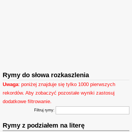
Rymy do słowa rozkaszlenia
Uwaga
: poniżej znajduje się tylko 1000 pierwszych
rekordów. Aby zobaczyć pozostałe wyniki zastosuj
dodatkowe filtrowanie.
Filtruj rymy:
Rymy z podziałem na literę