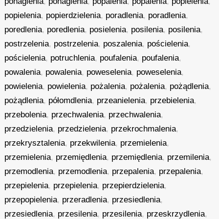
ponaglenia
,
ponaglenia
,
popalenia
,
popalenia
,
popielenia
,
popielenia
,
popierdzielenia
,
poradlenia
,
poradlenia
,
poredlenia
,
poredlenia
,
posielenia
,
posilenia
,
posilenia
,
postrzelenia
,
postrzelenia
,
poszalenia
,
pościelenia
,
pościelenia
,
potruchlenia
,
poufalenia
,
poufalenia
,
powalenia
,
powalenia
,
poweselenia
,
poweselenia
,
powielenia
,
powielenia
,
pożalenia
,
pożalenia
,
pożądlenia
,
pożądlenia
,
półomdlenia
,
przeanielenia
,
przebielenia
,
przebolenia
,
przechwalenia
,
przechwalenia
,
przedzielenia
,
przedzielenia
,
przekrochmalenia
,
przekrysztalenia
,
przekwilenia
,
przemielenia
,
przemielenia
,
przemiędlenia
,
przemiędlenia
,
przemilenia
,
przemodlenia
,
przemodlenia
,
przepalenia
,
przepalenia
,
przepielenia
,
przepielenia
,
przepierdzielenia
,
przepopielenia
,
przeradlenia
,
przesiedlenia
,
przesiedlenia
,
przesilenia
,
przesilenia
,
przeskrzydlenia
,