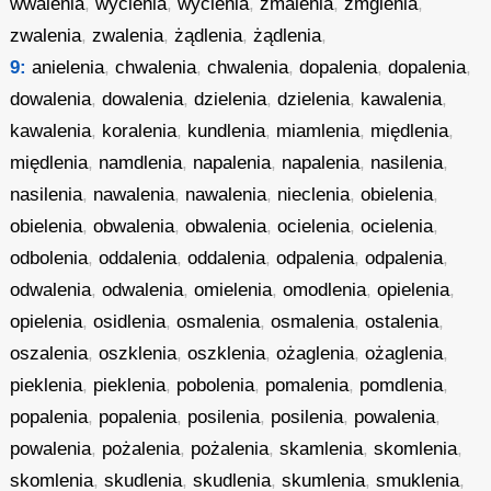
wwalenia
,
wyclenia
,
wyclenia
,
zmalenia
,
zmglenia
,
zwalenia
,
zwalenia
,
żądlenia
,
żądlenia
,
9:
anielenia
,
chwalenia
,
chwalenia
,
dopalenia
,
dopalenia
,
dowalenia
,
dowalenia
,
dzielenia
,
dzielenia
,
kawalenia
,
kawalenia
,
koralenia
,
kundlenia
,
miamlenia
,
międlenia
,
międlenia
,
namdlenia
,
napalenia
,
napalenia
,
nasilenia
,
nasilenia
,
nawalenia
,
nawalenia
,
nieclenia
,
obielenia
,
obielenia
,
obwalenia
,
obwalenia
,
ocielenia
,
ocielenia
,
odbolenia
,
oddalenia
,
oddalenia
,
odpalenia
,
odpalenia
,
odwalenia
,
odwalenia
,
omielenia
,
omodlenia
,
opielenia
,
opielenia
,
osidlenia
,
osmalenia
,
osmalenia
,
ostalenia
,
oszalenia
,
oszklenia
,
oszklenia
,
ożaglenia
,
ożaglenia
,
pieklenia
,
pieklenia
,
pobolenia
,
pomalenia
,
pomdlenia
,
popalenia
,
popalenia
,
posilenia
,
posilenia
,
powalenia
,
powalenia
,
pożalenia
,
pożalenia
,
skamlenia
,
skomlenia
,
skomlenia
,
skudlenia
,
skudlenia
,
skumlenia
,
smuklenia
,