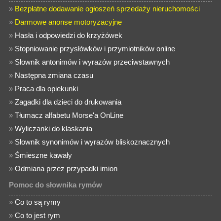
»
Bezpłatne dodawanie ogłoszeń sprzedaży nieruchomości
»
Darmowe anonse motoryzacyjne
»
Hasła i odpowiedzi do krzyżówek
»
Stopniowanie przysłówków i przymiotników online
»
Słownik antonimów i wyrazów przeciwstawnych
»
Następna zmiana czasu
»
Praca dla opiekunki
»
Zagadki dla dzieci do drukowania
»
Tłumacz alfabetu Morse'a OnLine
»
Wyliczanki do klaskania
»
Słownik synonimów i wyrazów bliskoznacznych
»
Śmieszne kawały
»
Odmiana przez przypadki imion
Pomoc do słownika rymów
»
Co to są rymy
»
Co to jest rym