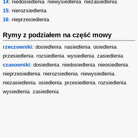
14:
niedosiedlenia
,
niewysiedlenia
,
niezasiedlenia
,
15:
nierozsiedlenia
,
16:
nieprzesiedlenia
,
Rymy z podziałem na część mowy
rzeczowniki:
dosiedlenia
,
nasiedlenia
,
osiedlenia
,
przesiedlenia
,
rozsiedlenia
,
wysiedlenia
,
zasiedlenia
,
czasowniki:
dosiedlenia
,
niedosiedlenia
,
nieosiedlenia
,
nieprzesiedlenia
,
nierozsiedlenia
,
niewysiedlenia
,
niezasiedlenia
,
osiedlenia
,
przesiedlenia
,
rozsiedlenia
,
wysiedlenia
,
zasiedlenia
,