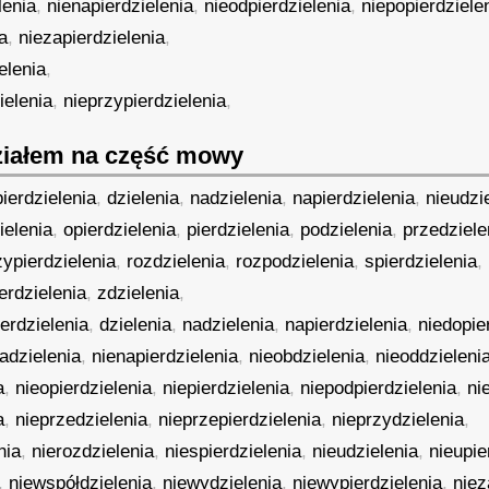
lenia
,
nienapierdzielenia
,
nieodpierdzielenia
,
niepopierdziele
a
,
niezapierdzielenia
,
elenia
,
ielenia
,
nieprzypierdzielenia
,
iałem na część mowy
ierdzielenia
,
dzielenia
,
nadzielenia
,
napierdzielenia
,
nieudzi
ielenia
,
opierdzielenia
,
pierdzielenia
,
podzielenia
,
przedziele
zypierdzielenia
,
rozdzielenia
,
rozpodzielenia
,
spierdzielenia
,
erdzielenia
,
zdzielenia
,
erdzielenia
,
dzielenia
,
nadzielenia
,
napierdzielenia
,
niedopie
adzielenia
,
nienapierdzielenia
,
nieobdzielenia
,
nieoddzieleni
a
,
nieopierdzielenia
,
niepierdzielenia
,
niepodpierdzielenia
,
ni
a
,
nieprzedzielenia
,
nieprzepierdzielenia
,
nieprzydzielenia
,
nia
,
nierozdzielenia
,
niespierdzielenia
,
nieudzielenia
,
nieupie
,
niewspółdzielenia
,
niewydzielenia
,
niewypierdzielenia
,
niez