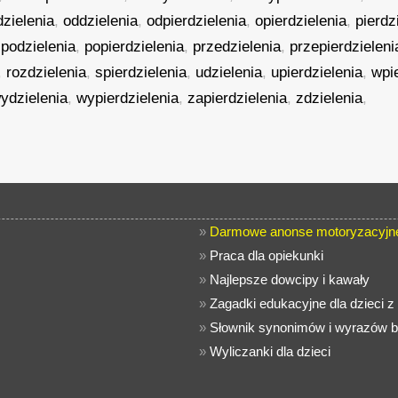
dzielenia
,
oddzielenia
,
odpierdzielenia
,
opierdzielenia
,
pierdz
,
podzielenia
,
popierdzielenia
,
przedzielenia
,
przepierdzieleni
,
rozdzielenia
,
spierdzielenia
,
udzielenia
,
upierdzielenia
,
wpi
ydzielenia
,
wypierdzielenia
,
zapierdzielenia
,
zdzielenia
,
»
Darmowe anonse motoryzacyjn
»
Praca dla opiekunki
»
Najlepsze dowcipy i kawały
»
Zagadki edukacyjne dla dzieci 
»
Słownik synonimów i wyrazów b
»
Wyliczanki dla dzieci