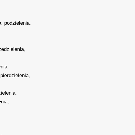
a
,
podzielenia
,
zedzielenia
,
enia
,
pierdzielenia
,
ielenia
,
enia
,