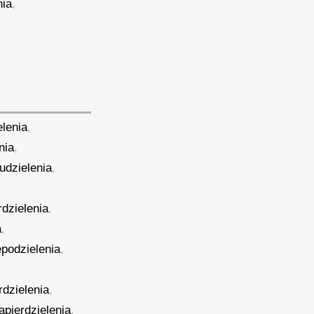
nia
,
elenia
,
nia
,
udzielenia
,
rdzielenia
,
a
,
epodzielenia
,
rdzielenia
,
apierdzielenia
,