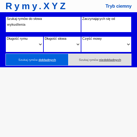
Rymy.XYZ
Tryb ciemny
Szukaj rymów do słowa
Zaczynających się od
Długość rymu
Długość słowa
Część mowy
Szukaj rymów
dokładnych
Szukaj rymów
niedokładnych