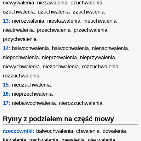
niewywalenia
,
niezawalenia
,
ozuchwalenia
,
uzuchwalenia
,
uzuchwalenia
,
zzuchwalenia
,
13:
nierozwalenia
,
nieskawalenia
,
nieuchwalenia
,
nieutrwalenia
,
przechwalenia
,
przechwalenia
,
przychwalenia
,
14:
bałwochwalenia
,
bałwochwalenia
,
nienachwalenia
,
niepochwalenia
,
nieprzewalenia
,
nieprzywalenia
,
niewychwalenia
,
niezachwalenia
,
rozzuchwalenia
,
rozzuchwalenia
,
15:
nieuzuchwalenia
,
16:
nieprzechwalenia
,
17:
niebałwochwalenia
,
nierozzuchwalenia
,
Rymy z podziałem na część mowy
rzeczowniki:
bałwochwalenia
,
chwalenia
,
dowalenia
,
kawalenia
,
nachwalenia
,
nawalenia
,
nieuwalenia
,