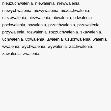
nieuzuchwalenia
,
niewalenia
,
niewwalenia
,
niewychwalenia
,
niewywalenia
,
niezachwalenia
,
niezawalenia
,
niezwalenia
,
obwalenia
,
odwalenia
,
pochwalenia
,
powalenia
,
przechwalenia
,
przewalenia
,
przywalenia
,
rozwalenia
,
rozzuchwalenia
,
skawalenia
,
uchwalenia
,
utrwalenia
,
uwalenia
,
uzuchwalenia
,
walenia
,
wwalenia
,
wychwalenia
,
wywalenia
,
zachwalenia
,
zawalenia
,
zwalenia
,