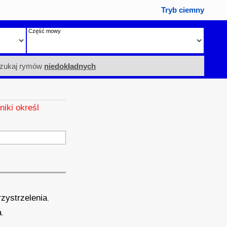
Tryb ciemny
Część mowy
zukaj rymów
niedokładnych
niki określ
rzystrzelenia
,
a
,