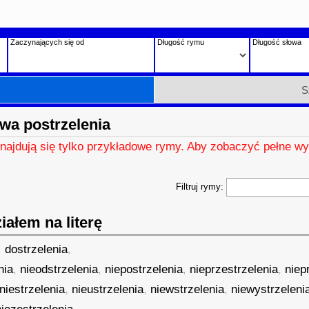
Zaczynających się od
Długość rymu
Długość słowa
h
S
wa postrzelenia
znajdują się tylko przykładowe rymy. Aby zobaczyć pełne wy
Filtruj rymy:
ałem na literę
,
dostrzelenia
,
nia
,
nieodstrzelenia
,
niepostrzelenia
,
nieprzestrzelenia
,
niep
niestrzelenia
,
nieustrzelenia
,
niewstrzelenia
,
niewystrzeleni