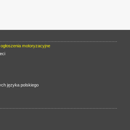
ogłoszenia motoryzacyjne
eci
ch języka polskiego