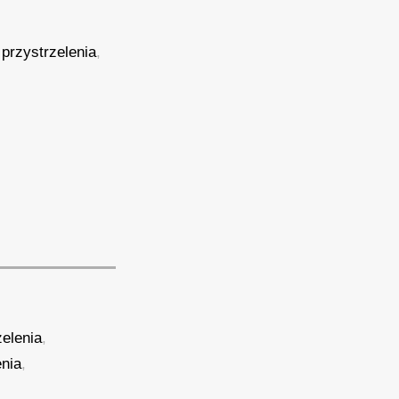
,
przystrzelenia
,
zelenia
,
enia
,