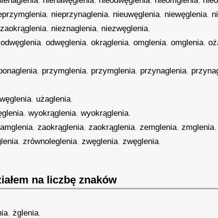
nienaglenia
,
nienawęglenia
,
nieodwęglenia
,
nieomglenia
,
nie
eprzymglenia
,
nieprzynaglenia
,
nieuwęglenia
,
niewęglenia
,
n
ezaokrąglenia
,
nieznaglenia
,
niezwęglenia
,
,
odwęglenia
,
odwęglenia
,
okrąglenia
,
omglenia
,
omglenia
,
oż
ponaglenia
,
przymglenia
,
przymglenia
,
przynaglenia
,
przyna
węglenia
,
użaglenia
,
glenia
,
wyokrąglenia
,
wyokrąglenia
,
amglenia
,
zaokrąglenia
,
zaokrąglenia
,
zemglenia
,
zmglenia
lenia
,
zrównoleglenia
,
zwęglenia
,
zwęglenia
,
iałem na liczbę znaków
ia
,
żglenia
,