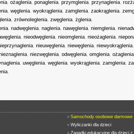
nia
,
ożaglenia
,
ponaglenia
,
przymglenia
,
przynaglenia
,
rozż
enia
,
węglenia
,
wyokrąglenia
,
zamglenia
,
zaokrąglenia
,
zemg
lenia
,
zrównoleglenia
,
zwęglenia
,
żglenia
,
enia
,
nadwęglenia
,
naglenia
,
nawęglenia
,
niemglenia
,
nienad
awęglenia
,
nieodwęglenia
,
nieomglenia
,
nieożaglenia
,
niepon
nieprzynaglenia
,
nieuwęglenia
,
niewęglenia
,
niewyokrąglenia
nieznaglenia
,
niezwęglenia
,
odwęglenia
,
omglenia
,
ożaglenia
ynaglenia
,
uwęglenia
,
węglenia
,
wyokrąglenia
,
zamglenia
,
za
enia
,
»
Samochody osobowe darmowe o
»
Wyliczanki dla dzieci
»
Zagadki edukacyjne dla dzieci 