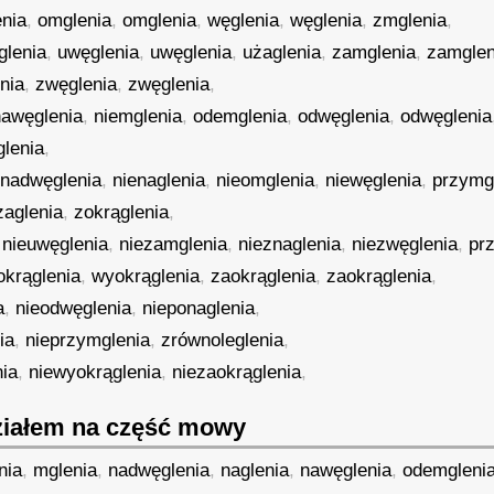
enia
,
omglenia
,
omglenia
,
węglenia
,
węglenia
,
zmglenia
,
glenia
,
uwęglenia
,
uwęglenia
,
użaglenia
,
zamglenia
,
zamglen
nia
,
zwęglenia
,
zwęglenia
,
nawęglenia
,
niemglenia
,
odemglenia
,
odwęglenia
,
odwęglenia
glenia
,
,
nadwęglenia
,
nienaglenia
,
nieomglenia
,
niewęglenia
,
przymg
żaglenia
,
zokrąglenia
,
,
nieuwęglenia
,
niezamglenia
,
nieznaglenia
,
niezwęglenia
,
pr
krąglenia
,
wyokrąglenia
,
zaokrąglenia
,
zaokrąglenia
,
a
,
nieodwęglenia
,
nieponaglenia
,
ia
,
nieprzymglenia
,
zrównoleglenia
,
nia
,
niewyokrąglenia
,
niezaokrąglenia
,
iałem na część mowy
nia
,
mglenia
,
nadwęglenia
,
naglenia
,
nawęglenia
,
odemgleni