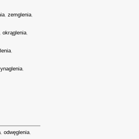
ia
,
zemglenia
,
,
okrąglenia
,
lenia
,
zynaglenia
,
a
,
odwęglenia
,