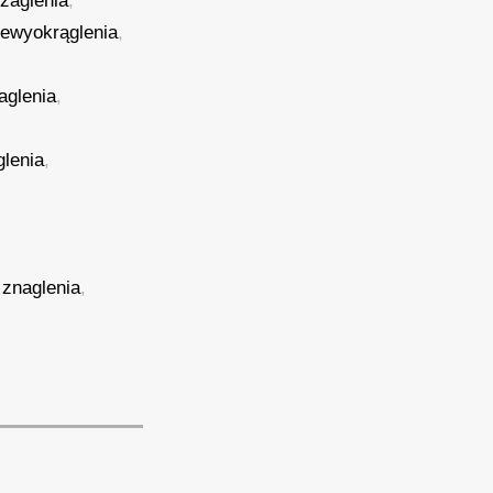
ożaglenia
,
iewyokrąglenia
,
aglenia
,
glenia
,
,
znaglenia
,