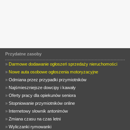
Przydatne zasoby
»
Darmowe dodawanie ogłoszeń sprzedaży nieruchomości
»
Nowe auta osobowe ogłoszenia motoryzacyjne
»
Odmiana przez przypadki przymiotników
»
Najśmieszniejsze dowcipy i kawały
»
Oferty pracy dla opiekunów seniora
»
Stopniowanie przymiotników online
»
Internetowy słownik antonimów
»
Zmiana czasu na czas letni
»
Wyliczanki rymowanki