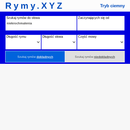
Rymy.XYZ
Tryb ciemny
Szukaj rymów do słowa
Zaczynających się od
Długość rymu
Długość słowa
Część mowy
Szukaj rymów
dokładnych
Szukaj rymów
niedokładnych