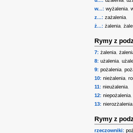
u...:
użalenia
,
uż
w...:
wyżalenia
,
z...:
zażalenia
,
ż...:
żalenia
,
żale
Rymy z podz
7:
żalenia
,
żaleni
8:
użalenia
,
użal
9:
pożalenia
,
poż
10:
nieżalenia
,
ro
11:
nieużalenia
,
12:
niepożalenia
13:
nierozżalenia
Rymy z podz
rzeczowniki:
poż