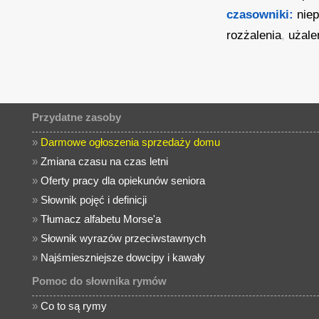
czasowniki:
nie
rozżalenia
,
użale
Przydatne zasoby
»
Darmowe ogłoszenia sprzedaży domu
»
Zmiana czasu na czas letni
»
Oferty pracy dla opiekunów seniora
»
Słownik pojęć i definicji
»
Tłumacz alfabetu Morse'a
»
Słownik wyrazów przeciwstawnych
»
Najśmieszniejsze dowcipy i kawały
Pomoc do słownika rymów
»
Co to są rymy