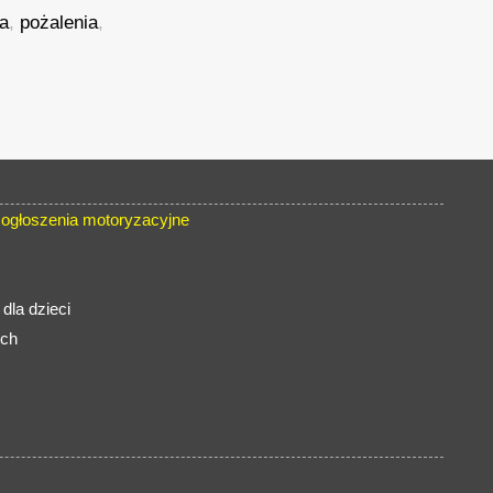
ia
,
pożalenia
,
ogłoszenia motoryzacyjne
dla dzieci
ych