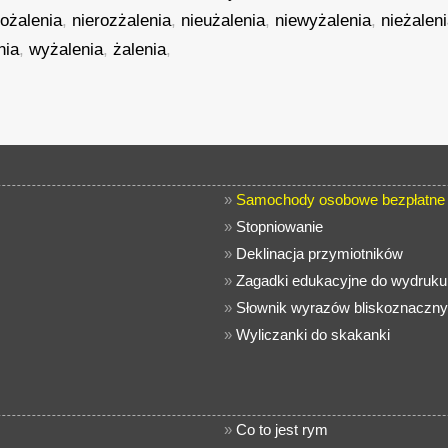
pożalenia
,
nierozżalenia
,
nieużalenia
,
niewyżalenia
,
nieżalen
nia
,
wyżalenia
,
żalenia
,
»
Samochody osobowe bezpłatne 
»
Stopniowanie
»
Deklinacja przymiotników
»
Zagadki edukacyjne do wydruku 
»
Słownik wyrazów bliskoznaczn
»
Wyliczanki do skakanki
»
Co to jest rym