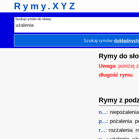
Rymy.XYZ
Szukaj rymów do słowa
Szukaj rymów
dokładnyc
Rymy do sło
Uwaga
: poniżej 
długość rymu
.
Rymy z podzi
n...:
niepożalenia
p...:
pożalenia
,
p
r...:
rozżalenia
,
r