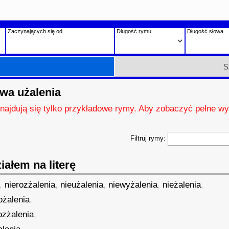
Zaczynających się od
Długość rymu
Długość słowa
h
S
wa użalenia
znajdują się tylko przykładowe rymy. Aby zobaczyć pełne wy
Filtruj rymy:
ałem na literę
,
nierozżalenia
,
nieużalenia
,
niewyżalenia
,
nieżalenia
,
ożalenia
,
ozżalenia
,