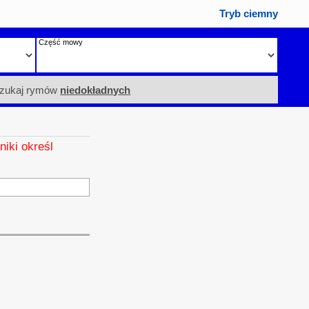
Tryb ciemny
Część mowy
zukaj rymów
niedokładnych
niki określ