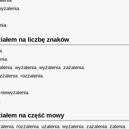
alenia
,
wyżalenia
,
nia
,
iałem na liczbę znaków
a
,
enia
,
alenia
,
wyżalenia
,
wyżalenia
,
zażalenia
,
zżalenia
,
rozżalenia
,
,
niewyżalenia
,
,
iałem na część mowy
alenia
,
rozżalenia
,
użalenia
,
wyżalenia
,
zażalenia
,
żalenia
,