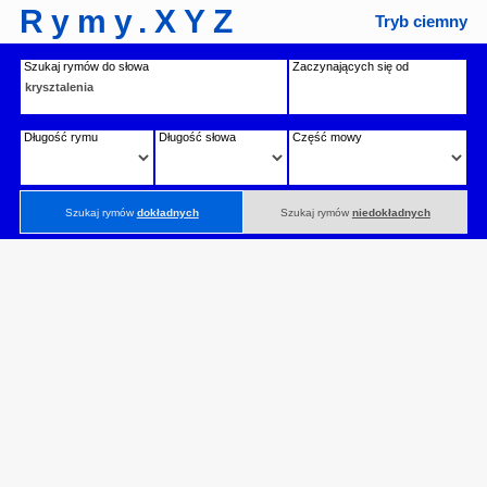
Rymy.XYZ
Tryb ciemny
Szukaj rymów do słowa
Zaczynających się od
Długość rymu
Długość słowa
Część mowy
Szukaj rymów
dokładnych
Szukaj rymów
niedokładnych