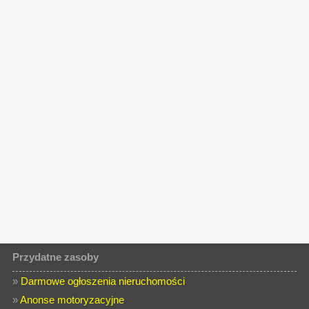
Przydatne zasoby
»
Darmowe ogłoszenia nieruchomości
»
Anonse motoryzacyjne