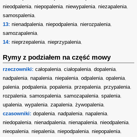
nieodpalenia
,
niepopalenia
,
niewypalenia
,
niezapalenia
,
samospalenia
,
13:
nienadpalenia
,
niepodpalenia
,
nierozpalenia
,
samozapalenia
,
14:
nieprzepalenia
,
nieprzypalenia
,
Rymy z podziałem na część mowy
rzeczowniki:
całopalenia
,
ciałopalenia
,
dopalenia
,
nadpalenia
,
napalenia
,
niepalenia
,
odpalenia
,
opalenia
,
palenia
,
podpalenia
,
popalenia
,
przepalenia
,
przypalenia
,
rozpalenia
,
samospalenia
,
samozapalenia
,
spalenia
,
upalenia
,
wypalenia
,
zapalenia
,
żywopalenia
,
czasowniki:
dopalenia
,
nadpalenia
,
napalenia
,
niedopalenia
,
nienadpalenia
,
nienapalenia
,
nieodpalenia
,
nieopalenia
,
niepalenia
,
niepodpalenia
,
niepopalenia
,