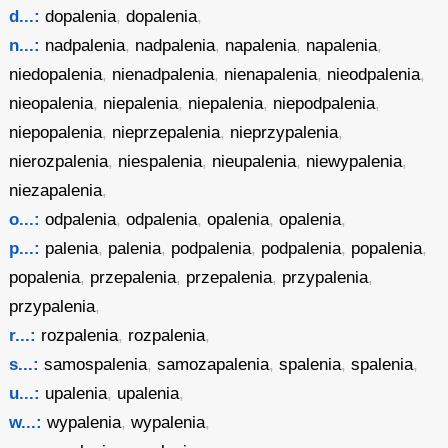
d...:
dopalenia
,
dopalenia
,
n...:
nadpalenia
,
nadpalenia
,
napalenia
,
napalenia
,
niedopalenia
,
nienadpalenia
,
nienapalenia
,
nieodpalenia
,
nieopalenia
,
niepalenia
,
niepalenia
,
niepodpalenia
,
niepopalenia
,
nieprzepalenia
,
nieprzypalenia
,
nierozpalenia
,
niespalenia
,
nieupalenia
,
niewypalenia
,
niezapalenia
,
o...:
odpalenia
,
odpalenia
,
opalenia
,
opalenia
,
p...:
palenia
,
palenia
,
podpalenia
,
podpalenia
,
popalenia
,
popalenia
,
przepalenia
,
przepalenia
,
przypalenia
,
przypalenia
,
r...:
rozpalenia
,
rozpalenia
,
s...:
samospalenia
,
samozapalenia
,
spalenia
,
spalenia
,
u...:
upalenia
,
upalenia
,
w...:
wypalenia
,
wypalenia
,