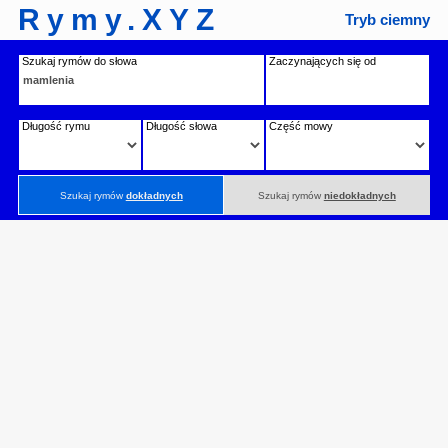
Rymy.XYZ
Tryb ciemny
Szukaj rymów do słowa
Zaczynających się od
Długość rymu
Długość słowa
Część mowy
Szukaj rymów
dokładnych
Szukaj rymów
niedokładnych