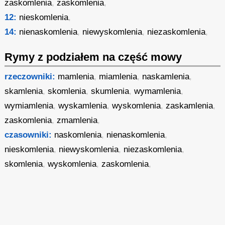
zaskomlenia
,
zaskomlenia
,
12:
nieskomlenia
,
14:
nienaskomlenia
,
niewyskomlenia
,
niezaskomlenia
,
Rymy z podziałem na część mowy
rzeczowniki:
mamlenia
,
miamlenia
,
naskamlenia
,
skamlenia
,
skomlenia
,
skumlenia
,
wymamlenia
,
wymiamlenia
,
wyskamlenia
,
wyskomlenia
,
zaskamlenia
,
zaskomlenia
,
zmamlenia
,
czasowniki:
naskomlenia
,
nienaskomlenia
,
nieskomlenia
,
niewyskomlenia
,
niezaskomlenia
,
skomlenia
,
wyskomlenia
,
zaskomlenia
,