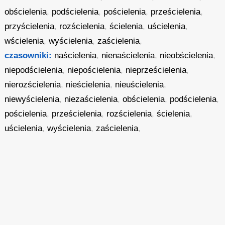
obścielenia
,
podścielenia
,
pościelenia
,
prześcielenia
,
przyścielenia
,
rozścielenia
,
ścielenia
,
uścielenia
,
wścielenia
,
wyścielenia
,
zaścielenia
,
czasowniki:
naścielenia
,
nienaścielenia
,
nieobścielenia
,
niepodścielenia
,
niepościelenia
,
nieprześcielenia
,
nierozścielenia
,
nieścielenia
,
nieuścielenia
,
niewyścielenia
,
niezaścielenia
,
obścielenia
,
podścielenia
,
pościelenia
,
prześcielenia
,
rozścielenia
,
ścielenia
,
uścielenia
,
wyścielenia
,
zaścielenia
,