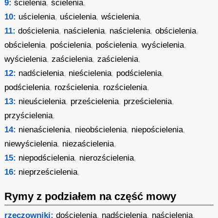
9:
ścielenia
,
ścielenia
,
10:
uścielenia
,
uścielenia
,
wścielenia
,
11:
dościelenia
,
naścielenia
,
naścielenia
,
obścielenia
,
obścielenia
,
pościelenia
,
pościelenia
,
wyścielenia
,
wyścielenia
,
zaścielenia
,
zaścielenia
,
12:
nadścielenia
,
nieścielenia
,
podścielenia
,
podścielenia
,
rozścielenia
,
rozścielenia
,
13:
nieuścielenia
,
prześcielenia
,
prześcielenia
,
przyścielenia
,
14:
nienaścielenia
,
nieobścielenia
,
niepościelenia
,
niewyścielenia
,
niezaścielenia
,
15:
niepodścielenia
,
nierozścielenia
,
16:
nieprześcielenia
,
Rymy z podziałem na część mowy
rzeczowniki:
dościelenia
,
nadścielenia
,
naścielenia
,