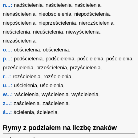
n...:
nadścielenia
,
naścielenia
,
naścielenia
,
nienaścielenia
,
nieobścielenia
,
niepodścielenia
,
niepościelenia
,
nieprześcielenia
,
nierozścielenia
,
nieścielenia
,
nieuścielenia
,
niewyścielenia
,
niezaścielenia
,
o...:
obścielenia
,
obścielenia
,
p...:
podścielenia
,
podścielenia
,
pościelenia
,
pościelenia
,
prześcielenia
,
prześcielenia
,
przyścielenia
,
r...:
rozścielenia
,
rozścielenia
,
u...:
uścielenia
,
uścielenia
,
w...:
wścielenia
,
wyścielenia
,
wyścielenia
,
z...:
zaścielenia
,
zaścielenia
,
ś...:
ścielenia
,
ścielenia
,
Rymy z podziałem na liczbę znaków