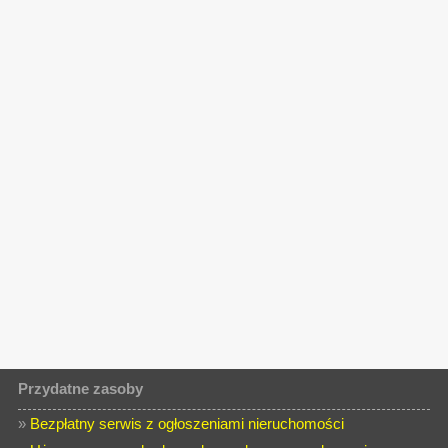
Przydatne zasoby
»
Bezpłatny serwis z ogłoszeniami nieruchomości