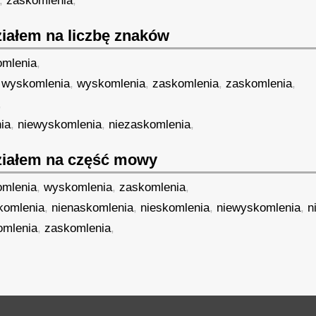
,
zaskomlenia
,
iałem na liczbę znaków
omlenia
,
,
wyskomlenia
,
wyskomlenia
,
zaskomlenia
,
zaskomlenia
,
,
ia
,
niewyskomlenia
,
niezaskomlenia
,
iałem na część mowy
omlenia
,
wyskomlenia
,
zaskomlenia
,
komlenia
,
nienaskomlenia
,
nieskomlenia
,
niewyskomlenia
,
n
omlenia
,
zaskomlenia
,