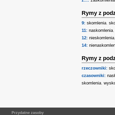
z...:
zaskomlenia
Rymy z podz
9:
skomlenia
,
sk
11:
naskomlenia
12:
nieskomlenia
14:
nienaskomlen
Rymy z podz
rzeczowniki:
sk
czasowniki:
nas
skomlenia
,
wysk
Przydatne zasoby