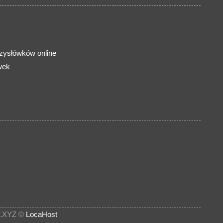
rzysłówków online
wek
.XYZ ©
LocaHost