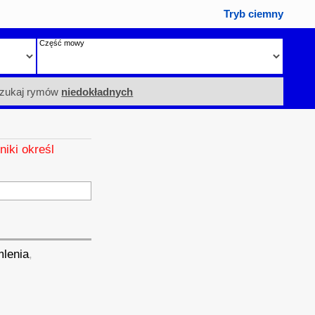
Tryb ciemny
Część mowy
zukaj rymów
niedokładnych
niki określ
lenia
,