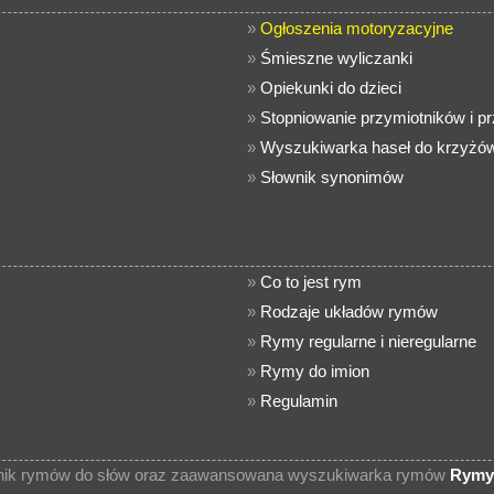
»
Ogłoszenia motoryzacyjne
»
Śmieszne wyliczanki
»
Opiekunki do dzieci
»
Stopniowanie przymiotników i p
»
Wyszukiwarka haseł do krzyżó
»
Słownik synonimów
»
Co to jest rym
»
Rodzaje układów rymów
»
Rymy regularne i nieregularne
»
Rymy do imion
»
Regulamin
wnik rymów do słów oraz zaawansowana wyszukiwarka rymów
Rymy