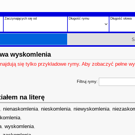
Zaczynających się od
Długość rymu
Długość słowa
h
S
owa wyskomlenia
znajdują się tylko przykładowe rymy. Aby zobaczyć pełne wy
Filtruj rymy:
ałem na literę
a
,
nienaskomlenia
,
nieskomlenia
,
niewyskomlenia
,
niezaskom
komlenia
,
a
,
wyskomlenia
,