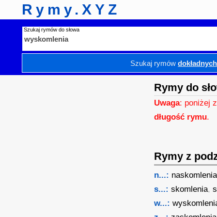
Rymy.XYZ
Szukaj rymów do słowa
Szukaj rymów
dokładnyc
Rymy do sł
Uwaga
: poniżej 
długość rymu
.
Rymy z podzi
n...:
naskomleni
s...:
skomlenia
,
s
w...:
wyskomleni