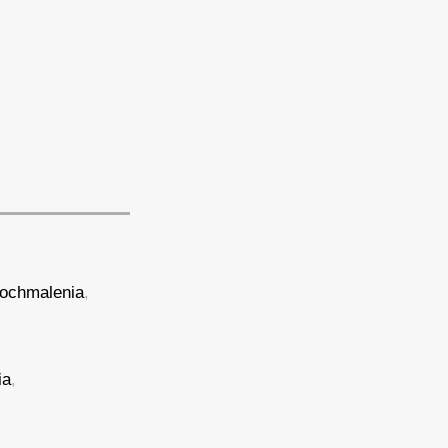
ochmalenia
,
ia
,