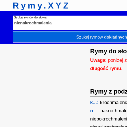
Rymy.XYZ
Szukaj rymów do słowa
Szukaj rymów
dokładnyc
Rymy do sło
Uwaga
: poniżej 
długość rymu
.
Rymy z podzi
k...:
krochmaleni
n...:
nakrochmale
niepokrochmalen