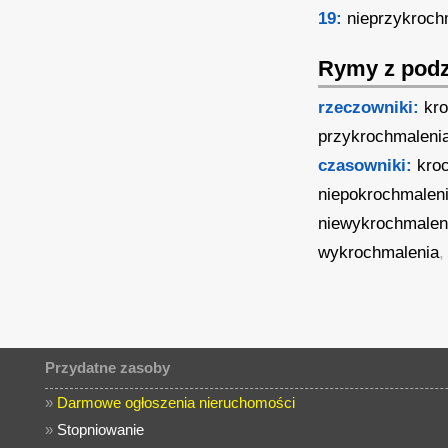
19:
nieprzykroch
Rymy z podz
rzeczowniki:
kr
przykrochmaleni
czasowniki:
kro
niepokrochmalen
niewykrochmalen
wykrochmalenia
,
Przydatne zasoby
»
Darmowe ogłoszenia nieruchomości
»
Stopniowanie