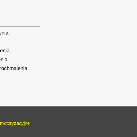
enia
,
enia
,
nia
,
rochmalenia
,
 motoryzacyjne