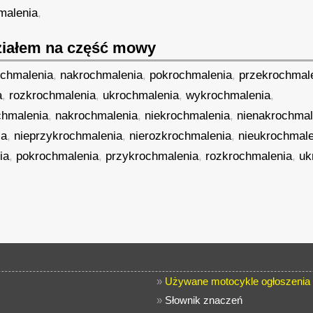
malenia
,
iałem na część mowy
ochmalenia
,
nakrochmalenia
,
pokrochmalenia
,
przekrochmal
a
,
rozkrochmalenia
,
ukrochmalenia
,
wykrochmalenia
,
chmalenia
,
nakrochmalenia
,
niekrochmalenia
,
nienakrochmal
ia
,
nieprzykrochmalenia
,
nierozkrochmalenia
,
nieukrochmale
ia
,
pokrochmalenia
,
przykrochmalenia
,
rozkrochmalenia
,
uk
»
Używane motocykle ogłoszenia
»
Słownik znaczeń