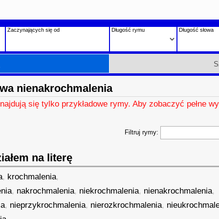
Zaczynających się od
Długość rymu
Długość słowa
h
S
wa nienakrochmalenia
znajdują się tylko przykładowe rymy. Aby zobaczyć pełne wy
Filtruj rymy:
ałem na literę
a
,
krochmalenia
,
nia
,
nakrochmalenia
,
niekrochmalenia
,
nienakrochmalenia
,
ia
,
nieprzykrochmalenia
,
nierozkrochmalenia
,
nieukrochmale