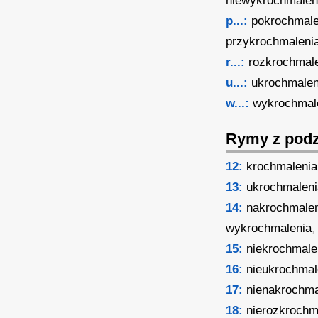
niewykrochmalen
p...:
pokrochmale
przykrochmaleni
r...:
rozkrochmal
u...:
ukrochmalen
w...:
wykrochmal
Rymy z podz
12:
krochmalenia
13:
ukrochmaleni
14:
nakrochmale
wykrochmalenia
,
15:
niekrochmale
16:
nieukrochmal
17:
nienakrochma
18:
nierozkrochm