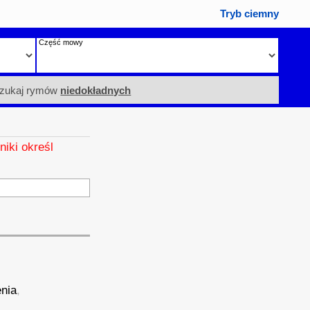
Tryb ciemny
Część mowy
zukaj rymów
niedokładnych
niki określ
nia
,