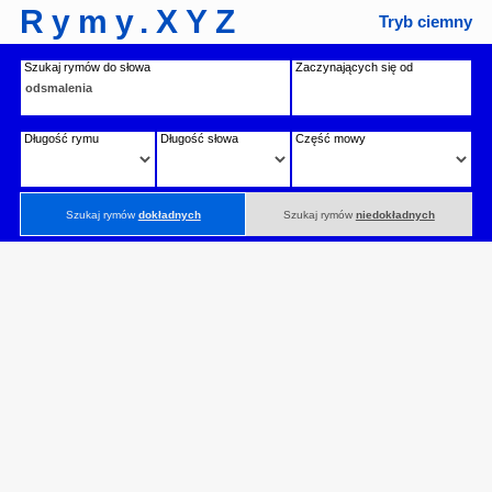
Rymy.XYZ
Tryb ciemny
Szukaj rymów do słowa
Zaczynających się od
Długość rymu
Długość słowa
Część mowy
Szukaj rymów
dokładnych
Szukaj rymów
niedokładnych