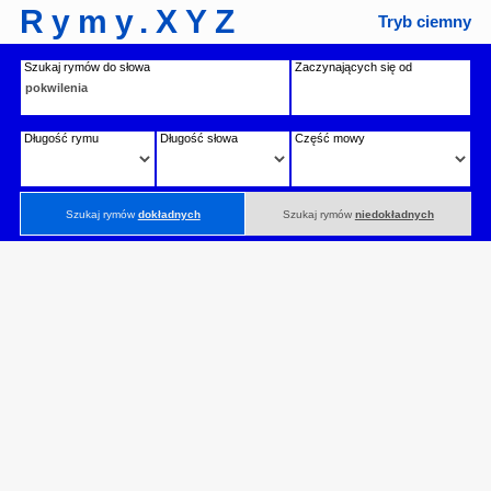
Rymy.XYZ
Tryb ciemny
Szukaj rymów do słowa
Zaczynających się od
Długość rymu
Długość słowa
Część mowy
Szukaj rymów
dokładnych
Szukaj rymów
niedokładnych