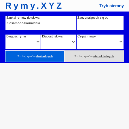
Rymy.XYZ
Tryb ciemny
Szukaj rymów do słowa
Zaczynających się od
Długość rymu
Długość słowa
Część mowy
Szukaj rymów
dokładnych
Szukaj rymów
niedokładnych