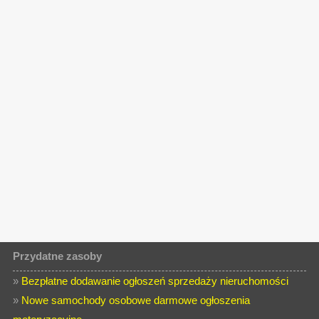
Przydatne zasoby
»
Bezpłatne dodawanie ogłoszeń sprzedaży nieruchomości
»
Nowe samochody osobowe darmowe ogłoszenia