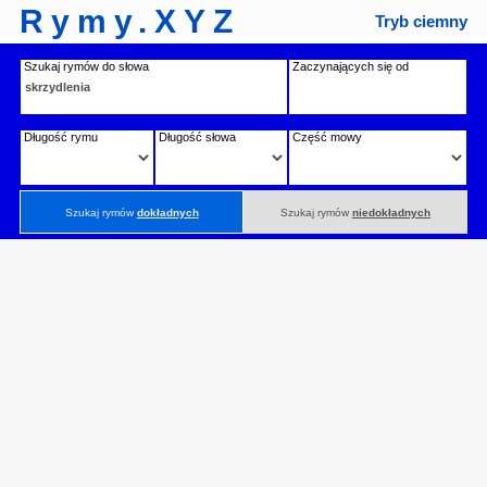
Rymy.XYZ
Tryb ciemny
Szukaj rymów do słowa
Zaczynających się od
Długość rymu
Długość słowa
Część mowy
Szukaj rymów
dokładnych
Szukaj rymów
niedokładnych