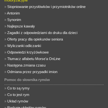
motoryzacyjne
»
Stopniowanie przysłówków i przymiotników online
»
Antonim
»
Synonim
»
Najlepsze kawały
»
Zagadki z odpowiedziami do druku dla dzieci
»
Oferty pracy dla opiekunów seniora
»
Wyliczanki odliczanki
»
Odpowiedzi krzyżówkowe
»
Tłumacz alfabetu Morse'a OnLine
»
Następna zmiana czasu
»
Odmiana przez przypadki imion
Pomoc do słownika rymów
»
Co to są rymy
»
Co to jest rym
»
Układ rymów
»
Rodzaje układów rymów